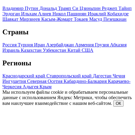
Владимир Путин
Дональд Трамп
Си Цзиньпин
Реджеп Тайип
Эрдоган
Ильхам Алиев
Никол Пашинян
Ираклий Кобахидзе
Шавкат Мирзиеев
Касым-Жомарт Токаев
Масуд Пезешкиан
Страны
Россия
Турция
Иран
Азербайджан
Армения
Грузия
Абхазия
Израиль
Казахстан
Узбекистан
Китай
США
Регионы
Краснодарский край
Ставропольский край
Дагестан
Чечня
Ингушетия
Северная Осетия
Кабардино-Балкария
Карачаево-
Черкесия
Адыгея
Крым
Мы используем файлы cookie и обрабатываем персональные
данные с использованием Яндекс Метрики, чтобы обеспечить
вам наилучшее взаимодействие с нашим веб-сайтом.
ОК