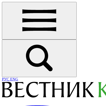
РУС
ENG