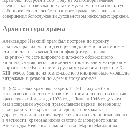
Храм был построен в 1887 году на благотворительные
средства как православных, так и мусульман и носил статус
соборного, то есть особо значимого храма, служащего для
совершения богослужений духовенством нескольких церквей.
Архитектура храма
Александро-Невский храм был построен по проекту
архитектора Гольма и под его руководством в византийском
стиле из так называемой «плинфы» (от греч. слова –
«кирпич»), то есть широкого и плоского обожженного
кирпича, считавшегося основным строительным материалом
в архитектуре Византии и в русском храмовом зодчестве X-
XIII веков. Здание из темно-красного кирпича было украшено
витражами и резьбой по Храм в эпоху атеизма
В 1920-х годах храм был закрыт. В 1931 году он был
конфискован советским правительством и использовался как
краеведческий музей до 1938 года. Лишь в 1946 году храм
был возвращен Русской православной церкви, возобновил
свою работу и открыл свои двери для прихожан. От
дореволюционного интерьера сохранились старинные иконы,
в частности, храмовая икона святого благоверного князя
Александра Невского и икона святой Марии Магдалины.