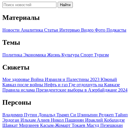
Найти
Материалы
Новости
Аналитика
Статьи
Интервью
Видео
Фото
Подкасты
Темы
Политика
Экономика
Жизнь
Культура
Спорт
Туризм
Сюжеты
Мое здоровье
Война Израиля и Палестины 2023
Южный
Кавказ после войны
Нефть и газ
Где отдохнуть на Кавказе
Правила ислама
Президентские выборы в Азербайджане 2024
Персоны
Владимир Путин
Дональд Трамп
Си Цзиньпин
Реджеп Тайип
Эрдоган
Ильхам Алиев
Никол Пашинян
Ираклий Кобахидзе
Шавкат Мирзиеев
Касым-Жомарт Токаев
Масуд Пезешкиан