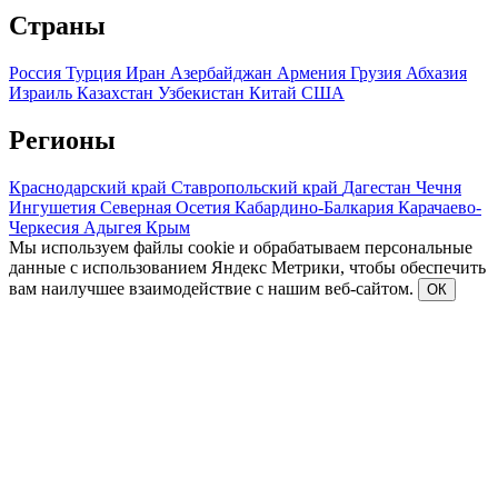
Страны
Россия
Турция
Иран
Азербайджан
Армения
Грузия
Абхазия
Израиль
Казахстан
Узбекистан
Китай
США
Регионы
Краснодарский край
Ставропольский край
Дагестан
Чечня
Ингушетия
Северная Осетия
Кабардино-Балкария
Карачаево-
Черкесия
Адыгея
Крым
Мы используем файлы cookie и обрабатываем персональные
данные с использованием Яндекс Метрики, чтобы обеспечить
вам наилучшее взаимодействие с нашим веб-сайтом.
ОК