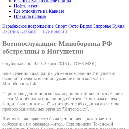
Южный Кавказ после войны
Нефть и газ
Где отдохнуть на Кавказе
Правила ислама
Карабахское возрождение
Спорт
Фото
Видео
Здоровье
Кухня
Вестник Кавказа
—
Все новости
Военнослужащие Минобороны РФ
обстреляны в Ингушетии
Опубликовано: 9:29, 29 окт 2013 (UTC+3 MSK)
Близ селения Галашки в Сунженском районе Ингушетии
были обстреляны военнослужащие воинской части
Минобороны РФ.
"При проведении поисковых мероприятий военнослужащие
части Минобороны попали под обстрел. Ответным огнем
бандит был уничтожен", - цитирует собеседника агентства в
правоохранительных органах "Интерфакс".
Личность нападавшего была установлена, как отметил
собеседник им оказался житель Серноводска Чеченской