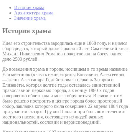
История храма
Архитектура храма
Значение храма
История храма
Идея его строительства зародилась еще в 1868 году, и начался
сбор средств, который длился около 20 лет. Сам великий князь
Михаил Николаевич Романов пожертвовал на богоугодное
дело 2500 рублей.
До возведения храма в городе, носившем в то время название
Елизаветполь (в честь императрицы Елизаветы Алексеевны
— жены Александра I), действовала церковь Захария и
Елизаветы, которая долгие годы оставалась единственной
православной церковью города, а к концу 1880-х годов
совершенно обветшала и могла обрушиться. В связи с этим
было решено построить в центре города более просторный
собор, закладка которого была совершена 22 апреля 1884 года
при участии экзарха Грузии Павла и при большом стечении
местного населения, состоящего из людей разных
национальностей, сословий и вероисповеданий.