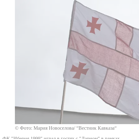
© Фото: Мария Новоселова/ “Вестник Кавказа“
ФК "Иберия 1999" играл в гостях с "Ларном" в рамках