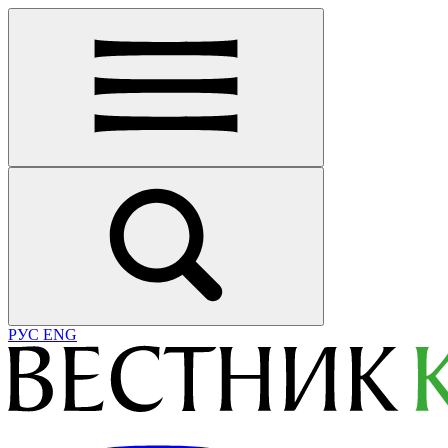
РУС
ENG