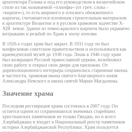
архитектора Гольма и под его руководством в византийском
стиле из так называемой «плинфы» (от греч. слова –
«кирпич»), то есть широкого и плоского обожженного
кирпича, считавшегося основным строительным материалом
в архитектуре Византии и в русском храмовом зодчестве X-
XIII веков. Здание из темно-красного кирпича было украшено
витражами и резьбой по Храм в эпоху атеизма
В 1920-х годах храм был закрыт. В 1931 году он был
конфискован советским правительством и использовался как
краеведческий музей до 1938 года. Лишь в 1946 году храм
был возвращен Русской православной церкви, возобновил
свою работу и открыл свои двери для прихожан. От
дореволюционного интерьера сохранились старинные иконы,
в частности, храмовая икона святого благоверного князя
Александра Невского и икона святой Марии Магдалины.
Значение храма
Последняя реставрация храма состоялась в 2007 году. Он
остается одним из сохранившихся значимых старейших
христианских памятников не только Гянджи, но и всего
Азербайджана и входит в Национальный реестр памятников
истории Азербайджанской Республики. Храм пользуется