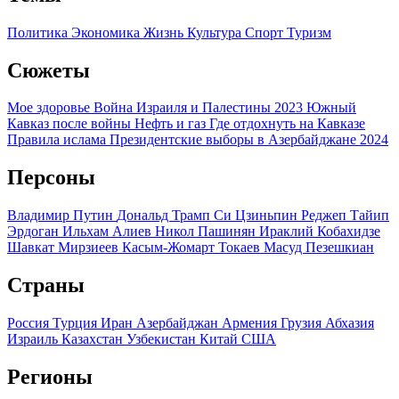
Политика
Экономика
Жизнь
Культура
Спорт
Туризм
Сюжеты
Мое здоровье
Война Израиля и Палестины 2023
Южный
Кавказ после войны
Нефть и газ
Где отдохнуть на Кавказе
Правила ислама
Президентские выборы в Азербайджане 2024
Персоны
Владимир Путин
Дональд Трамп
Си Цзиньпин
Реджеп Тайип
Эрдоган
Ильхам Алиев
Никол Пашинян
Ираклий Кобахидзе
Шавкат Мирзиеев
Касым-Жомарт Токаев
Масуд Пезешкиан
Страны
Россия
Турция
Иран
Азербайджан
Армения
Грузия
Абхазия
Израиль
Казахстан
Узбекистан
Китай
США
Регионы