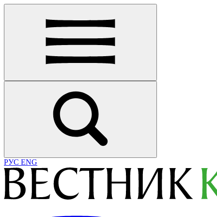
РУС
ENG