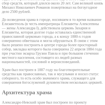
сбор средств, который длился около 20 лет. Сам великий князь
Михаил Николаевич Романов пожертвовал на богоугодное
дело 2500 рублей.
До возведения храма в городе, носившем в то время название
Елизаветполь (в честь императрицы Елизаветы Алексеевны
— жены Александра I), действовала церковь Захария и
Елизаветы, которая долгие годы оставалась единственной
православной церковью города, а к концу 1880-х годов
совершенно обветшала и могла обрушиться. В связи с этим
было решено построить в центре города более просторный
собор, закладка которого была совершена 22 апреля 1884 года
при участии экзарха Грузии Павла и при большом стечении
местного населения, состоящего из людей разных
национальностей, сословий и вероисповеданий.
Храм был построен в 1887 году на благотворительные
средства как православных, так и мусульман и носил статус
соборного, то есть особо значимого храма, служащего для
совершения богослужений духовенством нескольких церквей.
Архитектура храма
Александро-Невский храм был построен по проекту