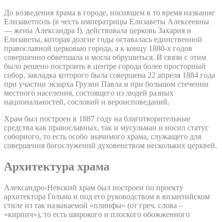
До возведения храма в городе, носившем в то время название
Елизаветполь (в честь императрицы Елизаветы Алексеевны
— жены Александра I), действовала церковь Захария и
Елизаветы, которая долгие годы оставалась единственной
православной церковью города, а к концу 1880-х годов
совершенно обветшала и могла обрушиться. В связи с этим
было решено построить в центре города более просторный
собор, закладка которого была совершена 22 апреля 1884 года
при участии экзарха Грузии Павла и при большом стечении
местного населения, состоящего из людей разных
национальностей, сословий и вероисповеданий.
Храм был построен в 1887 году на благотворительные
средства как православных, так и мусульман и носил статус
соборного, то есть особо значимого храма, служащего для
совершения богослужений духовенством нескольких церквей.
Архитектура храма
Александро-Невский храм был построен по проекту
архитектора Гольма и под его руководством в византийском
стиле из так называемой «плинфы» (от греч. слова –
«кирпич»), то есть широкого и плоского обожженного