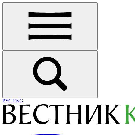
РУС
ENG