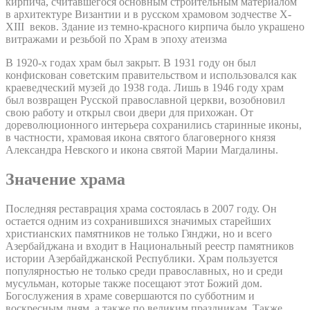
кирпича, считавшегося основным строительным материалом
в архитектуре Византии и в русском храмовом зодчестве X-
XIII веков. Здание из темно-красного кирпича было украшено
витражами и резьбой по Храм в эпоху атеизма
В 1920-х годах храм был закрыт. В 1931 году он был
конфискован советским правительством и использовался как
краеведческий музей до 1938 года. Лишь в 1946 году храм
был возвращен Русской православной церкви, возобновил
свою работу и открыл свои двери для прихожан. От
дореволюционного интерьера сохранились старинные иконы,
в частности, храмовая икона святого благоверного князя
Александра Невского и икона святой Марии Магдалины.
Значение храма
Последняя реставрация храма состоялась в 2007 году. Он
остается одним из сохранившихся значимых старейших
христианских памятников не только Гянджи, но и всего
Азербайджана и входит в Национальный реестр памятников
истории Азербайджанской Республики. Храм пользуется
популярностью не только среди православных, но и среди
мусульман, которые также посещают этот Божий дом.
Богослужения в храме совершаются по субботним и
воскресным дням, а также по великим праздникам. Также