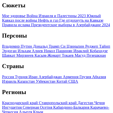
Сюжеты
Мое здоровье
Война Израиля и Палестины 2023
Южный
Кавказ после войны
Нефть и газ
Где отдохнуть на Кавказе
Правила ислама
Президентские выборы в Азербайджане 2024
Персоны
Владимир Путин
Дональд Трамп
Си Цзиньпин
Реджеп Тайип
Эрдоган
Ильхам Алиев
Никол Пашинян
Ираклий Кобахидзе
Шавкат Мирзиеев
Касым-Жомарт Токаев
Масуд Пезешкиан
Страны
Россия
Турция
Иран
Азербайджан
Армения
Грузия
Абхазия
Израиль
Казахстан
Узбекистан
Китай
США
Регионы
Краснодарский край
Ставропольский край
Дагестан
Чечня
Ингушетия
Северная Осетия
Кабардино-Балкария
Карачаево-
Черкесия
Адыгея
Крым