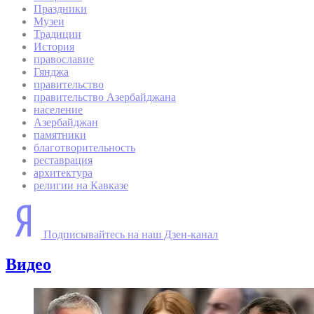
Праздники
Музеи
Традиции
История
православие
Гянджа
правительство
правительство Азербайджана
население
Азербайджан
памятники
благотворительность
реставрация
архитектура
религии на Кавказе
Подписывайтесь на наш Дзен-канал
Видео