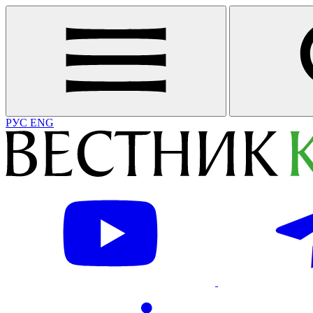
РУС
ENG