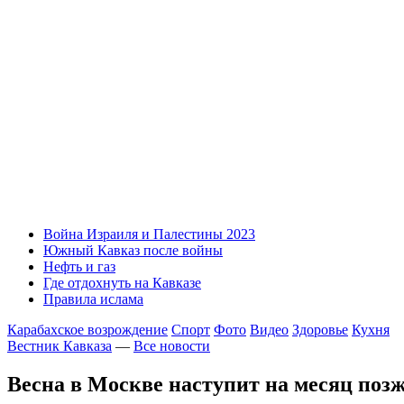
Война Израиля и Палестины 2023
Южный Кавказ после войны
Нефть и газ
Где отдохнуть на Кавказе
Правила ислама
Карабахское возрождение
Спорт
Фото
Видео
Здоровье
Кухня
Вестник Кавказа
—
Все новости
Весна в Москве наступит на месяц поз