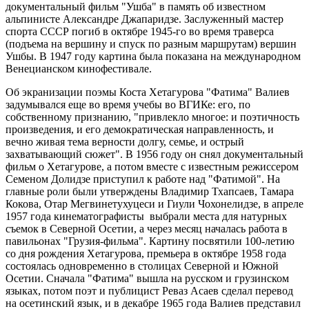
документальный фильм "Ушба" в память об известном
альпинисте Александре Джапаридзе. Заслуженный мастер
спорта СССР погиб в октябре 1945-го во время траверса
(подъема на вершину и спуск по разным маршрутам) вершин
Ушбы. В 1947 году картина была показана на международном
Венецианском кинофестивале.
Об экранизации поэмы Коста Хетагурова "Фатима" Валиев
задумывался еще во время учебы во ВГИКе: его, по
собственному признанию, "привлекло многое: и поэтичность
произведения, и его демократическая направленность, и
вечно живая тема верности долгу, семье, и острый
захватывающий сюжет". В 1956 году он снял документальный
фильм о Хетагурове, а потом вместе с известным режиссером
Семеном Долидзе приступил к работе над "Фатимой". На
главные роли были утверждены Владимир Тхапсаев, Тамара
Кокова, Отар Мегвинетухуцеси и Гиули Чохонелидзе, в апреле
1957 года кинематографисты выбрали места для натурных
съемок в Северной Осетии, а через месяц началась работа в
павильонах "Грузия-фильма". Картину посвятили 100-летию
со дня рождения Хетагурова, премьера в октябре 1958 года
состоялась одновременно в столицах Северной и Южной
Осетии. Сначала "Фатима" вышла на русском и грузинском
языках, потом поэт и публицист Реваз Асаев сделал перевод
на осетинский язык, и в декабре 1965 года Валиев представил