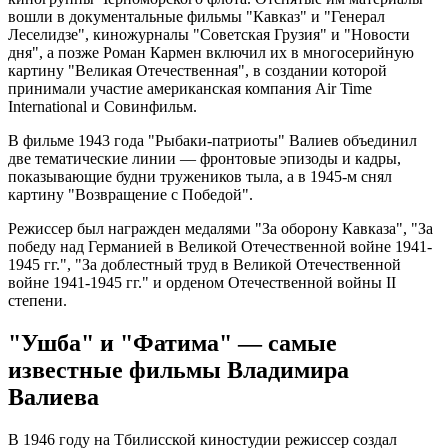
вошли в документальные фильмы "Кавказ" и "Генерал
Леселидзе", киножурналы "Советская Грузия" и "Новости
дня", а позже Роман Кармен включил их в многосерийную
картину "Великая Отечественная", в создании которой
принимали участие американская компания Air Time
International и Совинфильм.
В фильме 1943 года "Рыбаки-патриоты" Валиев объединил
две тематические линии — фронтовые эпизоды и кадры,
показывающие будни тружеников тыла, а в 1945-м снял
картину "Возвращение с Победой".
Режиссер был награжден медалями "За оборону Кавказа", "За
победу над Германией в Великой Отечественной войне 1941-
1945 гг.", "За доблестный труд в Великой Отечественной
войне 1941-1945 гг." и орденом Отечественной войны II
степени.
"Ушба" и "Фатима" — самые
известные фильмы Владимира
Валиева
В 1946 году на Тбилисской киностудии режиссер создал