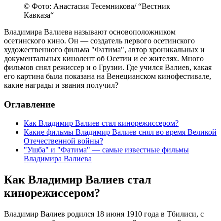
© Фото: Анастасия Тесемникова/ “Вестник
Кавказа“
Владимира Валиева называют основоположником
осетинского кино. Он — создатель первого осетинского
художественного фильма "Фатима", автор хроникальных и
документальных кинолент об Осетии и ее жителях. Много
фильмов снял режиссер и о Грузии. Где учился Валиев, какая
его картина была показана на Венецианском кинофестивале,
какие награды и звания получил?
Оглавление
Как Владимир Валиев стал кинорежиссером?
Какие фильмы Владимир Валиев снял во время Великой
Отечественной войны?
"Ушба" и "Фатима" — самые известные фильмы
Владимира Валиева
Как Владимир Валиев стал
кинорежиссером?
Владимир Валиев родился 18 июня 1910 года в Тбилиси, с