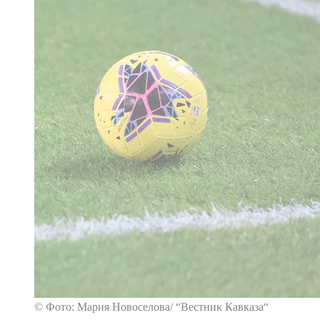
© Фото: Мария Новоселова/ “Вестник Кавказа“