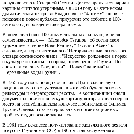
новую версию в Северной Осетии. Долгое время этот вариант
картины считался утерянным, а в 2019 году в Осетинском
драматическом театре во Владикавказе "Фатиму" впервые
показали в новом дубляже, приурочив это событие к 160-
летию со дня рождения автора поэмы.
Валиев снял более 100 документальных фильмов, в числе
самых известных — "Махарбек Туганов" об осетинском
художнике, ученике Ильи Репина; "Василий Абаев" о
филологе, авторе пятитомного "Историко-этимологического
словаря осетинского языка"; "Искусство, рожденное в горах"
о культуре осетинского народа; посвященные Грузии "По
снежным склонам Бакуриани", "Новая Сванетия" и
"Термальные воды Грузии".
В 1955 году постановщик основал в Цхинвале первую
национальную школу-студию, в которой обучали основам
режиссуры и операторской работы. Ее воспитанники сняли
документально-историческую картину, которая заняла первое
место на республиканском конкурсе любительских фильмов
Грузии. Однако из-за материальных и организационных
проблем студия вскоре закрылась.
В 1961 году режиссер получил звание заслуженного деятеля
искусств Грузинской ССР, в 1965-м стал заслуженным