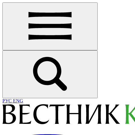
РУС
ENG