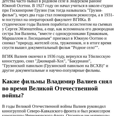
детства часто бывал в родовом селе в Знаурском районе
Южной Осетии. В 1927 году он начал учиться в школе-студии
при Госкинпроме Грузии (так тогда называлась "Грузия-
фильм"), через два года стал помощником режиссера, а в 1931-
м поступил на операторский факультет ВГИКа. В
студенческие годы Валиев поработал ассистентом на съемках
у Сергея Эйзенштейна, а еще, как вспоминала его двоюродная
сестра Зоя Валиева, "вместе с однокурсниками Ермаковым,
Маршаллом и Лисицыным" приезжал в Южную Осетию и
снимал "природу, жителей села, тружеников, и в итоге время
спустя вышел документальный фильм "Родное село"".
ВГИК Валиев окончил в 1936 году, вернулся на Тбилисскую
киностудию, снял "Джимарай-Хох", "Бакуриани",
"Грузинский павильон (Грузинский павильон на ВСХВ)" и
другие документальные и научно-популярные фильмы.
Какие фильмы Владимир Валиев снял
во время Великой Отечественной
войны?
В годы Великой Отечественной войны Валиев руководил
киногруппой Северо-Кавказского фронта и был режиссером
киногруппы Черноморского флота. Отснятые им материалы