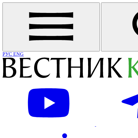
РУС
ENG