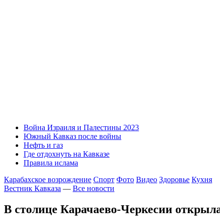
Война Израиля и Палестины 2023
Южный Кавказ после войны
Нефть и газ
Где отдохнуть на Кавказе
Правила ислама
Карабахское возрождение
Спорт
Фото
Видео
Здоровье
Кухня
Вестник Кавказа
—
Все новости
В столице Карачаево-Черкесии открыла