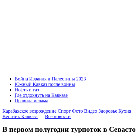
Война Израиля и Палестины 2023
Южный Кавказ после войны
Нефть и газ
Где отдохнуть на Кавказе
Правила ислама
Карабахское возрождение
Спорт
Фото
Видео
Здоровье
Кухня
Вестник Кавказа
—
Все новости
В первом полугодии турпоток в Севаст