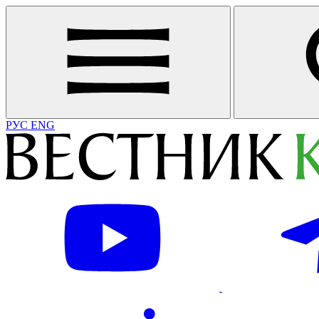
РУС
ENG