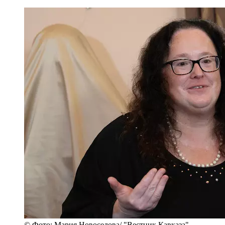
© Фото: Мария Новоселова/ "Вестник Кавказа"