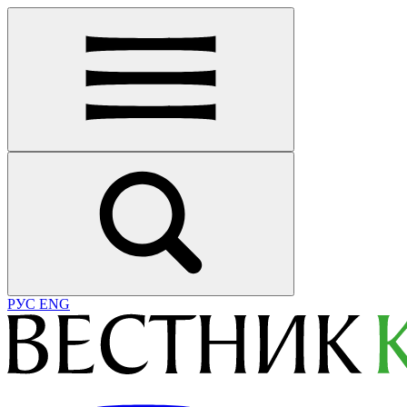
РУС
ENG