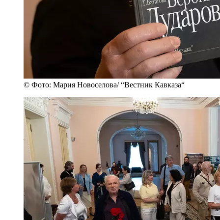
© Фото: Мария Новоселова/ “Вестник Кавказа“