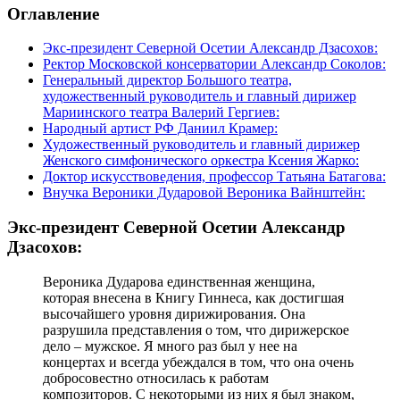
Оглавление
Экс-президент Северной Осетии Александр Дзасохов:
Ректор Московской консерватории Александр Соколов:
Генеральный директор Большого театра,
художественный руководитель и главный дирижер
Мариинского театра Валерий Гергиев:
Народный артист РФ Даниил Крамер:
Художественный руководитель и главный дирижер
Женского симфонического оркестра Ксения Жарко:
Доктор искусствоведения, профессор Татьяна Батагова:
Внучка Вероники Дударовой Вероника Вайнштейн:
Экс-президент Северной Осетии Александр
Дзасохов:
Вероника Дударова единственная женщина,
которая внесена в Книгу Гиннеса, как достигшая
высочайшего уровня дирижирования. Она
разрушила представления о том, что дирижерское
дело – мужское. Я много раз был у нее на
концертах и всегда убеждался в том, что она очень
добросовестно относилась к работам
композиторов. С некоторыми из них я был знаком,