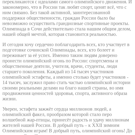
перекликаются с идеалами самого олимпийского движения. И
закономерно, что в России так любят спорт, ценят всё, что с
ним связано. Без такой активной, заинтересованной
поддержки общественности, граждан России было бы
невозможно осуществить грандиозные спортивные проекты.
Олимпиада в Сочи действительно стала нашим общим делом,
нашей общей мечтой, которая становится реальностью.
И сегодня хочу сердечно поблагодарить всех, кто участвует в
подготовке сочинской Олимпиады, всех, кто болеет и
переживает за её успех. Именно таким людям доверено
пронести олимпийский огонь по России: спортсмены и
общественные деятели, учителя, врачи, студенты, люди
старшего поколения. Каждый из 14 тысяч участников
олимпийской эстафеты, а именно столько будет участников -
14 тысяч, заслужил право стать частью олимпийской истории
своими реальными делами на благо нашей страны, во имя
продвижения ценностей здоровья, спорта, активного образа
жизни.
Уверен, эстафета зажжёт сердца миллионов людей, а
олимпийский факел, прообразом которой стало перо
волшебной жар-птицы, принесёт радость и удачу миллионам
жителей нашей России. В добрый путь – к XXII зимним
Олимпийским играм! В добрый путь, олимпийский огонь! До