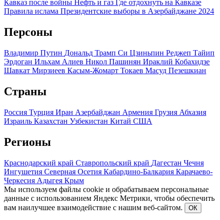
Кавказ после войны
Нефть и газ
Где отдохнуть на Кавказе
Правила ислама
Президентские выборы в Азербайджане 2024
Персоны
Владимир Путин
Дональд Трамп
Си Цзиньпин
Реджеп Тайип
Эрдоган
Ильхам Алиев
Никол Пашинян
Ираклий Кобахидзе
Шавкат Мирзиеев
Касым-Жомарт Токаев
Масуд Пезешкиан
Страны
Россия
Турция
Иран
Азербайджан
Армения
Грузия
Абхазия
Израиль
Казахстан
Узбекистан
Китай
США
Регионы
Краснодарский край
Ставропольский край
Дагестан
Чечня
Ингушетия
Северная Осетия
Кабардино-Балкария
Карачаево-
Черкесия
Адыгея
Крым
Мы используем файлы cookie и обрабатываем персональные
данные с использованием Яндекс Метрики, чтобы обеспечить
вам наилучшее взаимодействие с нашим веб-сайтом.
ОК