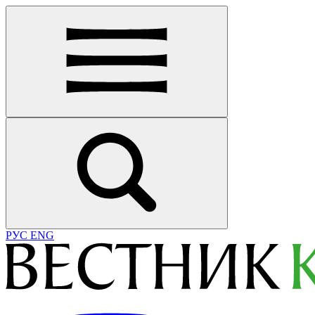
РУС
ENG