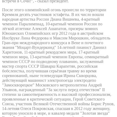
встречи в Сочи!", - сказал президент.
После этого олимпийский огонь пронесли по территории
Креммля десять участников эстафеты. В их число вошли
народная артистка России Диана Вишнева, 4-кратный
чемпион Паралимпиад, 10-кратный чемпион России по
лёгкой атлетике Алексей Ашапатов, призеры зимних
Юношеских Олимпийских игр 2012 года в австрийском
Инсбруке Лина Федорова и Максим Мирошкин, обладатель
Гран-при международного конкурса в Вене и почетного
звания "Моцарт-Вундеркинд" 14-летний пианист Даниил
Харитонов, 11-кратный рекордсмен мира, 17-кратный
чемпион мира, 13-кратный чемпион Европы, семикратный
чемпион СССР по подводному плаванию, заслуженный
мастер спорта СССР Шаварш Карапетян, российская
бобслеистка, получившая серьёзная травму во время
соревнований, ныне телеведущая Ирина Скворцова,
действующий машинист электропоезда электродепо
"Замоскворецкое" Московского метрополитена Андрей
Ульянов, награжденный "За заслуги перед отечеством" II
степени за самоотверженность и высокий профессионализм,
проявленные в критической ситуации, Герой Советского
Союза, участник Великой Отечественной войны Борис Рунов,
14-летняя Олеся Покровская, спасшая в 2012 году женщину,
которую уносило в море, и кавалер медали "Золотая звезда"