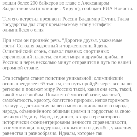
вошли более 200 байкеров во главе с Александром
Залдостановым (прозвище - Хирург), сообщает РИА Новости.
Там его встретил президент России Владимир Путин. Глава
государства дал старт кремлёвскому этапу эстафеты
олимпийского огня.
При этом он произнёс речь. "Дорогие друзья, уважаемые
гости! Сегодня радостный и торжественный день.
Олимпийский огонь, символ главных спортивных
соревнований планеты, символ мира и дружбы прибыл в
Россию и через несколько минут отправится в путь по нашей
огромной стране.
Эта эстафета станет поистине уникальной: олимпийский
огонь преодолеет 65 тыс км, его путь пройдёт через все наши
регионы и покажет миру Россию такой, какая она есть, такой,
какой мы её любим. Покажет её многообразие, масштаб,
самобытность, красоту, богатство природы, неповторимость
культуры, достижения нашего многонационального народа,
народа, объединённого общими целями и гордостью за свою
великую Родину. Народа единого, в характере которого
исторически сконцентрированы ценности справедливости,
взаимопомощи, поддержки, открытости и дружбы, уважения,
равенства и разнообразия. Идеалы, которые так