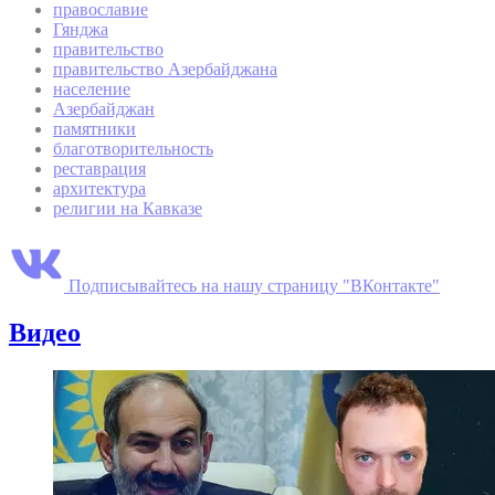
православие
Гянджа
правительство
правительство Азербайджана
население
Азербайджан
памятники
благотворительность
реставрация
архитектура
религии на Кавказе
Подписывайтесь на нашу страницу "ВКонтакте"
Видео