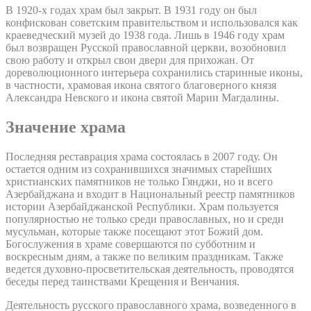
В 1920-х годах храм был закрыт. В 1931 году он был
конфискован советским правительством и использовался как
краеведческий музей до 1938 года. Лишь в 1946 году храм
был возвращен Русской православной церкви, возобновил
свою работу и открыл свои двери для прихожан. От
дореволюционного интерьера сохранились старинные иконы,
в частности, храмовая икона святого благоверного князя
Александра Невского и икона святой Марии Магдалины.
Значение храма
Последняя реставрация храма состоялась в 2007 году. Он
остается одним из сохранившихся значимых старейших
христианских памятников не только Гянджи, но и всего
Азербайджана и входит в Национальный реестр памятников
истории Азербайджанской Республики. Храм пользуется
популярностью не только среди православных, но и среди
мусульман, которые также посещают этот Божий дом.
Богослужения в храме совершаются по субботним и
воскресным дням, а также по великим праздникам. Также
ведется духовно-просветительская деятельность, проводятся
беседы перед таинствами Крещения и Венчания.
Деятельность русского православного храма, возведенного в