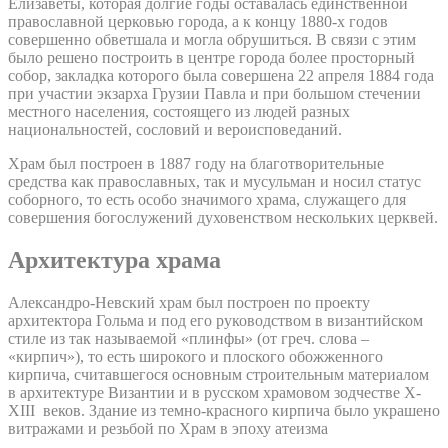
Елизаветы, которая долгие годы оставалась единственной
православной церковью города, а к концу 1880-х годов
совершенно обветшала и могла обрушиться. В связи с этим
было решено построить в центре города более просторный
собор, закладка которого была совершена 22 апреля 1884 года
при участии экзарха Грузии Павла и при большом стечении
местного населения, состоящего из людей разных
национальностей, сословий и вероисповеданий.
Храм был построен в 1887 году на благотворительные
средства как православных, так и мусульман и носил статус
соборного, то есть особо значимого храма, служащего для
совершения богослужений духовенством нескольких церквей.
Архитектура храма
Александро-Невский храм был построен по проекту
архитектора Гольма и под его руководством в византийском
стиле из так называемой «плинфы» (от греч. слова –
«кирпич»), то есть широкого и плоского обожженного
кирпича, считавшегося основным строительным материалом
в архитектуре Византии и в русском храмовом зодчестве X-
XIII веков. Здание из темно-красного кирпича было украшено
витражами и резьбой по Храм в эпоху атеизма