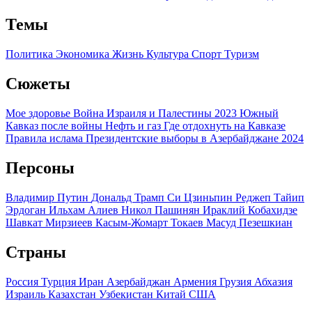
Темы
Политика
Экономика
Жизнь
Культура
Спорт
Туризм
Сюжеты
Мое здоровье
Война Израиля и Палестины 2023
Южный
Кавказ после войны
Нефть и газ
Где отдохнуть на Кавказе
Правила ислама
Президентские выборы в Азербайджане 2024
Персоны
Владимир Путин
Дональд Трамп
Си Цзиньпин
Реджеп Тайип
Эрдоган
Ильхам Алиев
Никол Пашинян
Ираклий Кобахидзе
Шавкат Мирзиеев
Касым-Жомарт Токаев
Масуд Пезешкиан
Страны
Россия
Турция
Иран
Азербайджан
Армения
Грузия
Абхазия
Израиль
Казахстан
Узбекистан
Китай
США