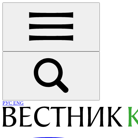
РУС
ENG