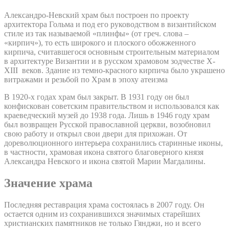
Александро-Невский храм был построен по проекту
архитектора Гольма и под его руководством в византийском
стиле из так называемой «плинфы» (от греч. слова –
«кирпич»), то есть широкого и плоского обожженного
кирпича, считавшегося основным строительным материалом
в архитектуре Византии и в русском храмовом зодчестве X-
XIII веков. Здание из темно-красного кирпича было украшено
витражами и резьбой по Храм в эпоху атеизма
В 1920-х годах храм был закрыт. В 1931 году он был
конфискован советским правительством и использовался как
краеведческий музей до 1938 года. Лишь в 1946 году храм
был возвращен Русской православной церкви, возобновил
свою работу и открыл свои двери для прихожан. От
дореволюционного интерьера сохранились старинные иконы,
в частности, храмовая икона святого благоверного князя
Александра Невского и икона святой Марии Магдалины.
Значение храма
Последняя реставрация храма состоялась в 2007 году. Он
остается одним из сохранившихся значимых старейших
христианских памятников не только Гянджи, но и всего