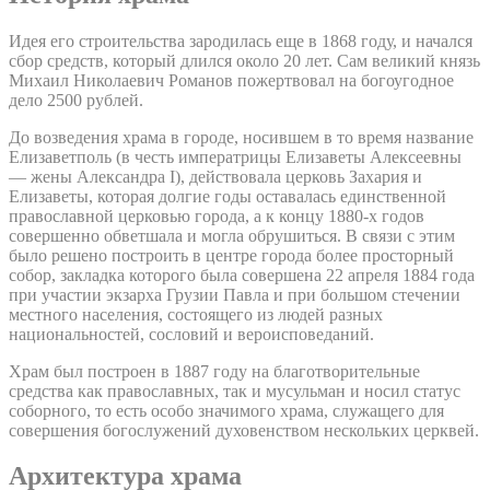
Идея его строительства зародилась еще в 1868 году, и начался
сбор средств, который длился около 20 лет. Сам великий князь
Михаил Николаевич Романов пожертвовал на богоугодное
дело 2500 рублей.
До возведения храма в городе, носившем в то время название
Елизаветполь (в честь императрицы Елизаветы Алексеевны
— жены Александра I), действовала церковь Захария и
Елизаветы, которая долгие годы оставалась единственной
православной церковью города, а к концу 1880-х годов
совершенно обветшала и могла обрушиться. В связи с этим
было решено построить в центре города более просторный
собор, закладка которого была совершена 22 апреля 1884 года
при участии экзарха Грузии Павла и при большом стечении
местного населения, состоящего из людей разных
национальностей, сословий и вероисповеданий.
Храм был построен в 1887 году на благотворительные
средства как православных, так и мусульман и носил статус
соборного, то есть особо значимого храма, служащего для
совершения богослужений духовенством нескольких церквей.
Архитектура храма