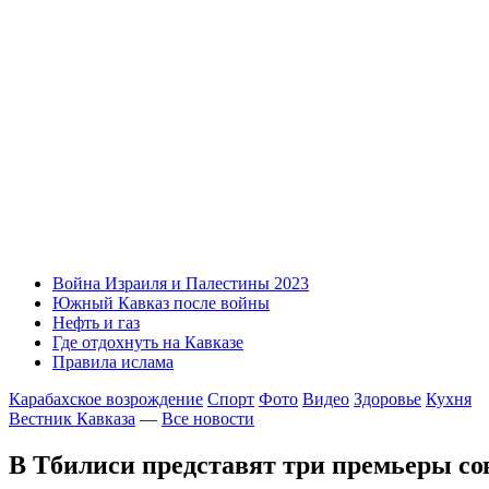
Война Израиля и Палестины 2023
Южный Кавказ после войны
Нефть и газ
Где отдохнуть на Кавказе
Правила ислама
Карабахское возрождение
Спорт
Фото
Видео
Здоровье
Кухня
Вестник Кавказа
—
Все новости
В Тбилиси представят три премьеры с