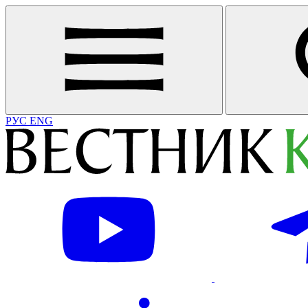
РУС
ENG