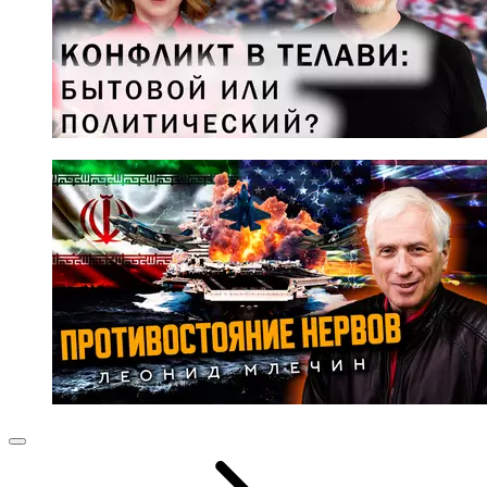
© Фото: Мария Новоселова/ "Вестник Кавказа"
Внучка Вероники Дударовой Вероника
Вайнштейн:
Я благодарю всех за прекрасные и теплые слова в
адрес Вероники Борисовны и от лица моей семьи
выражаю огромную благодарность всем, кто