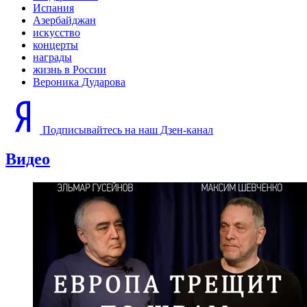
© Фото: Мария Новоселова/ "Вестник Кавказа"
Художественный руководитель и главный
дирижер Женского симфонического оркестра
Ксения Жарко:
Сильнейшее впечатление, которое врезалось в
мою детскую память, это гастроли оркестра
Вероники Борисовны. Красивейшая женщина-
дирижер, то она выходит в бирюзовом, то в
черном, и покоряет океан звуков. Позже я имела
счастье с Вероникой Борисовной несколько раз в
жизни встретиться. В 1980-х годах в Латинской
Америке были гастроли оркестра Вероники
Дударовой и до сих пор люди помнят в деталях те
концерты.