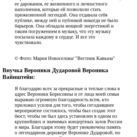
© Фото: Мария Новоселова/ "Вестник Кавказа"
В память врезалось, как реактивно быстро
Вероника Борисовна реагировала на то, что
слышала в оркестре и моментально давала четкое,
почти жесткое указание, что не надо делать и что
надо делать вместо этого. Теперь я уже сам
опытный дирижер, не такой как Вероника
Борисовна, конечно, мне не удастся стать лучшим
дирижером мира среди мужчин, а ей удалось стать
лучшим дирижером мира среди женщин. Надо
иметь невероятный характер, невероятный талант,
силу воли, не говоря уже о том, что необходимо
любому музыканту, особенно руководителю
коллектива – ритм, энергию, мощь. Всё это было в
Веронике Борисовне.
- Гергиев
Народный артист РФ Даниил Крамер: