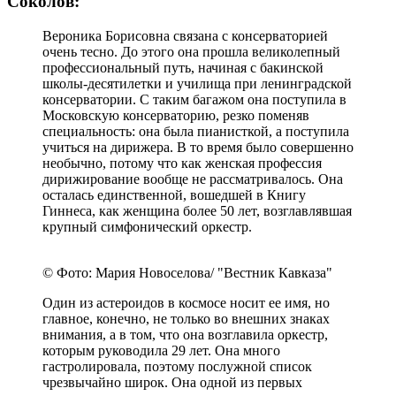
© Фото: Мария Новоселова/ "Вестник Кавказа"
В конце 1980-х я прилетел в Мадрид по
приглашению правящей тогда политической
партии. И тогдашний советский посол в Испании
Сергей Калистратович Романовский, который
вместо того, чтобы обсуждать со мной вопросы,
по которым я приехал, все время рассказывал о
впечатлениях от концертов Вероники Борисовны
в Мадриде. И еще один запоминающийся случай.
Как-то концерт Вероники Дударовой задержали
из-за того, что на него должен был приехать член
Политбюро Гейдар Алиев. Когда она узнала о
причине задержки, сказала: "Ну и что, я рада,
потому что я бакинка"э
- Дзасохов
Ректор Московской консерватории Александр
Соколов:
Вероника Борисовна связана с консерваторией