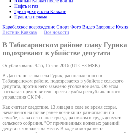
Южный Кавказ после войны
Нефть и газ
Где отдохнуть на Кавказе
Правила ислама
Карабахское возрождение
Спорт
Фото
Видео
Здоровье
Кухня
Вестник Кавказа
—
Все новости
В Табасаранском районе главу Гурика
подозревают в убийстве депутата
Опубликовано: 9:55, 15 янв 2016 (UTC+3 MSK)
В Дагестане глава села Гурик, расположенного в
Табасаранском районе, подозревается в убийстве сельского
депутата, против него заведено уголовное дело. Об этом
рассказал представитель пресс-службы республиканского
управления СК РФ.
Как считает следствие, 13 января в селе во время ссоры,
начавшейся на почве ранее возникших разногласий по
службе, глава села нанес три удара ножом в грудь депутата
сельского собрания. "От причиненных ножевых ранений
депутат скончался на месте. В ходе осмотра места