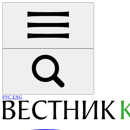
РУС
ENG