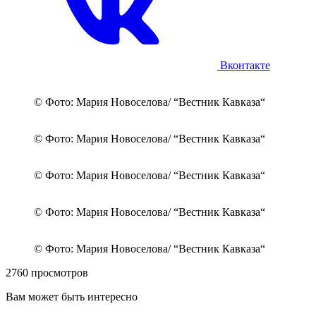
© Фото: Мария Новоселова/ "Вестник Кавказа"
Мое уважение к ней возросло при очень странном
случае. Мы выступали в Большом зале
консерватории. Уже собирались выходить, дверь
нам уже открыли. Я собираюсь сделать шаг и
вдруг чувствую на плече руку и шепот сзади:
"Стой". Я оборачиваюсь, стоит белая Вероника
Борисовна. Она волнуется! Великий, знаменитый
дирижер волнуется. Она не может начать. Нам
закрыли дверь. Мы стояли, ждали. Потом ее
внезапная улыбка: "Все, я готова. Пошли". Вот так
мы тогда вышли с ней на сцену. Да, она жестко
руководила оркестром, дисциплина была
железная. И с ней было легко работать.