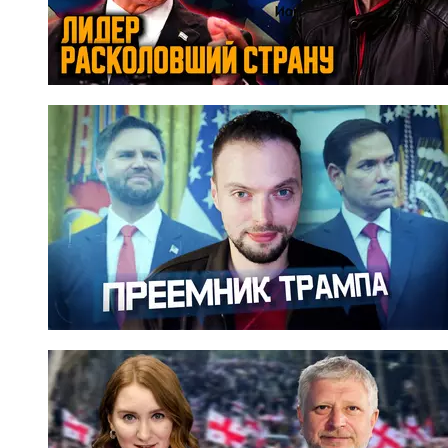
еще при ее жизни, общалась достаточно плотно и
часто. Все, с кем я встречалась, с удовольствием
давали мне интервью о ней. Дударова стала при
жизни легендой, и это не только гендерный
аспект. Мне даже один человек сказал: "Она, как
Гагарин, сумела вырваться в космос". Это
действительно было невероятно по тем временам,
да и сегодня не очень-то и легко. У Вероники
Борисовны были уникальные свойства ее таланта,
ее дарования, ее жизненного и личностного
наполнения, которые ей позволили стать
прижизненной легендой. Она отдавала себя
публике, между ней и публикой никогда не было
барьеров. Она обладала мощной энергетикой и
таким погружением в музыку, что эту музыку
посылала каждому в сердце. И все это
чувствовали.