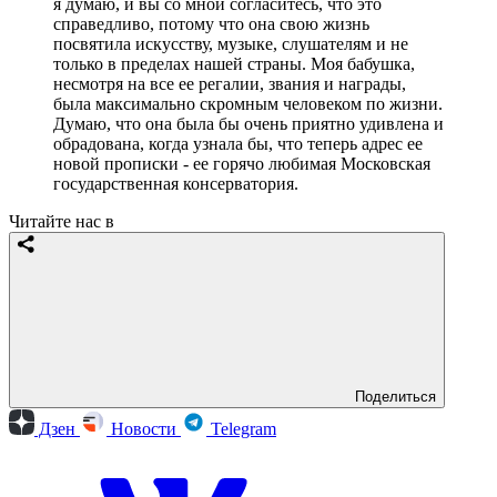
Мое знакомство с Вероникой Борисовной началось
с записи концерта 1975 года. Для меня эта запись
была хрестоматийной. Когда я сыграл рапсодию
Гершвина, ее услышала Вероника Борисовна, ей
понравилось, она позвала меня выступать вместе.
И вот тогда я увидел, как знаменитый дирижер,
работая с молодым, практически начинающим
пианистом, внимательнейшим образом
выслушивала мои идеи, и когда ей нравилось,
соглашалась.