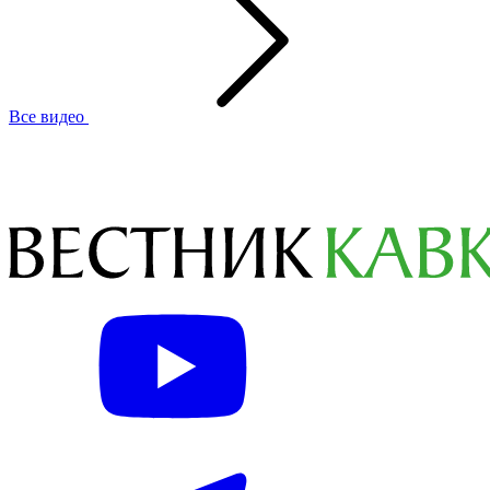
приложил усилия для того, чтобы сегодняшнее
мероприятие состоялось, чтобы был создан этот
бюст, чтобы он был здесь установлен в одном из
крупнейших и значимых концертных залов России
и мира. Благодаря этому будет увековечена память
о легендарном дирижере Веронике Дударовой, но
я думаю, и вы со мной согласитесь, что это
справедливо, потому что она свою жизнь
посвятила искусству, музыке, слушателям и не
только в пределах нашей страны. Моя бабушка,
несмотря на все ее регалии, звания и награды,
была максимально скромным человеком по жизни.
Думаю, что она была бы очень приятно удивлена и
обрадована, когда узнала бы, что теперь адрес ее
новой прописки - ее горячо любимая Московская
государственная консерватория.
Читайте нас в