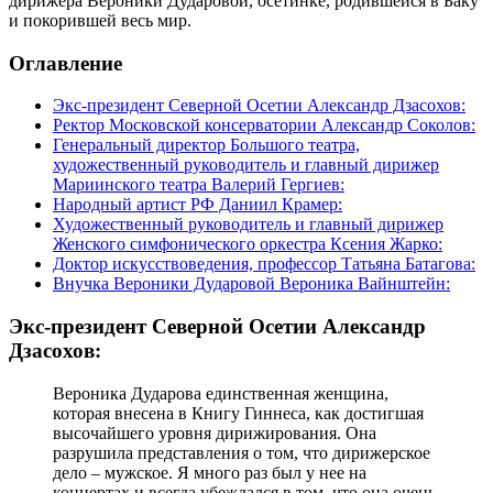
дирижера Вероники Дударовой, осетинке, родившейся в Баку
и покорившей весь мир.
Оглавление
Экс-президент Северной Осетии Александр Дзасохов:
Ректор Московской консерватории Александр Соколов:
Генеральный директор Большого театра,
художественный руководитель и главный дирижер
Мариинского театра Валерий Гергиев:
Народный артист РФ Даниил Крамер:
Художественный руководитель и главный дирижер
Женского симфонического оркестра Ксения Жарко:
Доктор искусствоведения, профессор Татьяна Батагова:
Внучка Вероники Дударовой Вероника Вайнштейн:
Экс-президент Северной Осетии Александр
Дзасохов:
Вероника Дударова единственная женщина,
которая внесена в Книгу Гиннеса, как достигшая
высочайшего уровня дирижирования. Она
разрушила представления о том, что дирижерское
дело – мужское. Я много раз был у нее на
концертах и всегда убеждался в том, что она очень