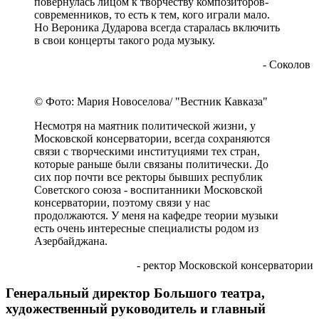
очень тесно. До этого она прошла великолепный
профессиональный путь, начиная с бакинской
школы-десятилетки и училища при ленинградской
консерватории. С таким багажом она поступила в
Московскую консерваторию, резко поменяв
специальность: она была пианисткой, а поступила
учиться на дирижера. В то время было совершенно
необычно, потому что как женская профессия
дирижирование вообще не рассматривалось. Она
осталась единственной, вошедшей в Книгу
Гиннеса, как женщина более 50 лет, возглавлявшая
крупный симфонический оркестр.