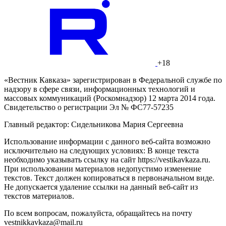
© Фото: Мария Новоселова/ “Вестник Кавказа“