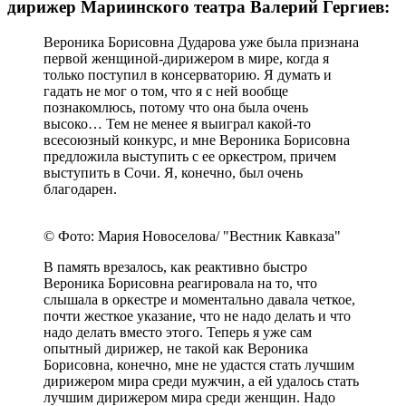
© Фото: Мария Новоселова/ "Вестник Кавказа"
Один из астероидов в космосе носит ее имя, но
главное, конечно, не только во внешних знаках
внимания, а в том, что она возглавила оркестр,
которым руководила 29 лет. Она много
гастролировала, поэтому послужной список
чрезвычайно широк. Она одной из первых
повернулась лицом к творчеству композиторов-
современников, то есть к тем, кого играли мало.
Но Вероника Дударова всегда старалась включить
в свои концерты такого рода музыку.