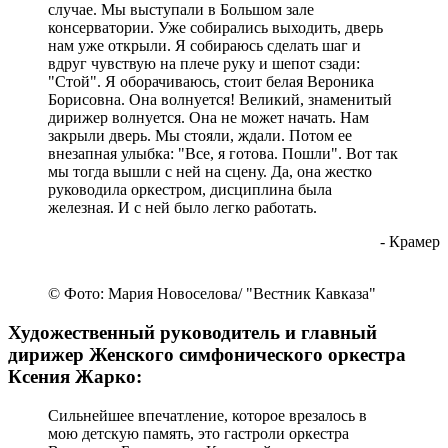
© Фото: Мария Новоселова/ "Вестник Кавказа"
Несмотря на маятник политической жизни, у
Московской консерватории, всегда сохраняются
связи с творческими институциями тех стран,
которые раньше были связаны политически. До
сих пор почти все ректоры бывших республик
Советского союза - воспитанники Московской
консерватории, поэтому связи у нас
продолжаются. У меня на кафедре теории музыки
есть очень интересные специалисты родом из
Азербайджана.
- ректор Московской консерватории
Генеральный директор Большого театра,
художественный руководитель и главный
дирижер Мариинского театра Валерий Гергиев:
Вероника Борисовна Дударова уже была признана
первой женщиной-дирижером в мире, когда я
только поступил в консерваторию. Я думать и
гадать не мог о том, что я с ней вообще
познакомлюсь, потому что она была очень