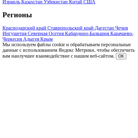
Израиль
Казахстан
Узбекистан
Китай
США
Регионы
Краснодарский край
Ставропольский край
Дагестан
Чечня
Ингушетия
Северная Осетия
Кабардино-Балкария
Карачаево-
Черкесия
Адыгея
Крым
Мы используем файлы cookie и обрабатываем персональные
данные с использованием Яндекс Метрики, чтобы обеспечить
вам наилучшее взаимодействие с нашим веб-сайтом.
ОК