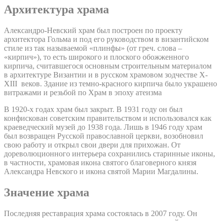
Архитектура храма
Александро-Невский храм был построен по проекту
архитектора Гольма и под его руководством в византийском
стиле из так называемой «плинфы» (от греч. слова –
«кирпич»), то есть широкого и плоского обожженного
кирпича, считавшегося основным строительным материалом
в архитектуре Византии и в русском храмовом зодчестве X-
XIII веков. Здание из темно-красного кирпича было украшено
витражами и резьбой по Храм в эпоху атеизма
В 1920-х годах храм был закрыт. В 1931 году он был
конфискован советским правительством и использовался как
краеведческий музей до 1938 года. Лишь в 1946 году храм
был возвращен Русской православной церкви, возобновил
свою работу и открыл свои двери для прихожан. От
дореволюционного интерьера сохранились старинные иконы,
в частности, храмовая икона святого благоверного князя
Александра Невского и икона святой Марии Магдалины.
Значение храма
Последняя реставрация храма состоялась в 2007 году. Он