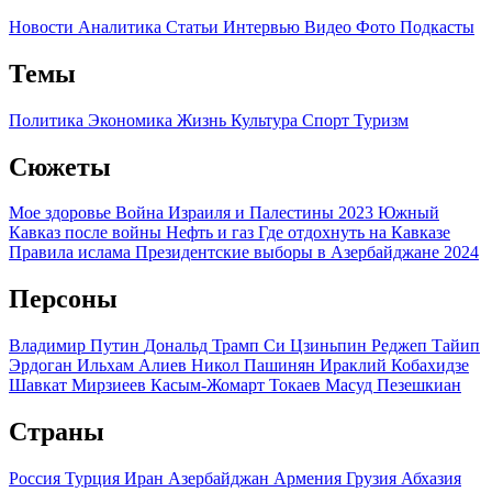
Новости
Аналитика
Статьи
Интервью
Видео
Фото
Подкасты
Темы
Политика
Экономика
Жизнь
Культура
Спорт
Туризм
Сюжеты
Мое здоровье
Война Израиля и Палестины 2023
Южный
Кавказ после войны
Нефть и газ
Где отдохнуть на Кавказе
Правила ислама
Президентские выборы в Азербайджане 2024
Персоны
Владимир Путин
Дональд Трамп
Си Цзиньпин
Реджеп Тайип
Эрдоган
Ильхам Алиев
Никол Пашинян
Ираклий Кобахидзе
Шавкат Мирзиеев
Касым-Жомарт Токаев
Масуд Пезешкиан
Страны
Россия
Турция
Иран
Азербайджан
Армения
Грузия
Абхазия