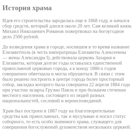
История храма
Идея его строительства зародилась еще в 1868 году, и начался
сбор средств, который длился около 20 лет. Сам великий князь
Михаил Николаевич Романов пожертвовал на богоугодное
дело 2500 рублей.
До возведения храма в городе, носившем в то время название
Елизаветполь (в честь императрицы Елизаветы Алексеевны
— жены Александра I), действовала церковь Захария и
Елизаветы, которая долгие годы оставалась единственной
православной церковью города, а к концу 1880-х годов
совершенно обветшала и могла обрушиться. В связи с этим
было решено построить в центре города более просторный
собор, закладка которого была совершена 22 апреля 1884 года
при участии экзарха Грузии Павла и при большом стечении
местного населения, состоящего из людей разных
национальностей, сословий и вероисповеданий.
Храм был построен в 1887 году на благотворительные
средства как православных, так и мусульман и носил статус
соборного, то есть особо значимого храма, служащего для
совершения богослужений духовенством нескольких церквей.