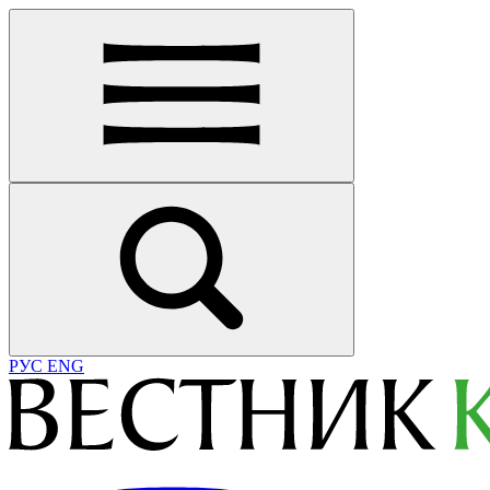
РУС
ENG