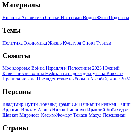
Материалы
Новости
Аналитика
Статьи
Интервью
Видео
Фото
Подкасты
Темы
Политика
Экономика
Жизнь
Культура
Спорт
Туризм
Сюжеты
Мое здоровье
Война Израиля и Палестины 2023
Южный
Кавказ после войны
Нефть и газ
Где отдохнуть на Кавказе
Правила ислама
Президентские выборы в Азербайджане 2024
Персоны
Владимир Путин
Дональд Трамп
Си Цзиньпин
Реджеп Тайип
Эрдоган
Ильхам Алиев
Никол Пашинян
Ираклий Кобахидзе
Шавкат Мирзиеев
Касым-Жомарт Токаев
Масуд Пезешкиан
Страны