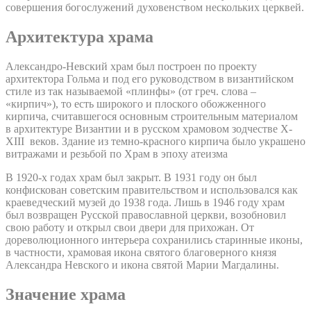
совершения богослужений духовенством нескольких церквей.
Архитектура храма
Александро-Невский храм был построен по проекту
архитектора Гольма и под его руководством в византийском
стиле из так называемой «плинфы» (от греч. слова –
«кирпич»), то есть широкого и плоского обожженного
кирпича, считавшегося основным строительным материалом
в архитектуре Византии и в русском храмовом зодчестве X-
XIII веков. Здание из темно-красного кирпича было украшено
витражами и резьбой по Храм в эпоху атеизма
В 1920-х годах храм был закрыт. В 1931 году он был
конфискован советским правительством и использовался как
краеведческий музей до 1938 года. Лишь в 1946 году храм
был возвращен Русской православной церкви, возобновил
свою работу и открыл свои двери для прихожан. От
дореволюционного интерьера сохранились старинные иконы,
в частности, храмовая икона святого благоверного князя
Александра Невского и икона святой Марии Магдалины.
Значение храма