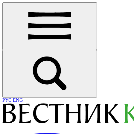
РУС
ENG