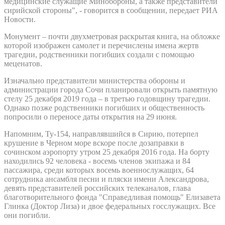
медицинские служащие Минобороны, а также представители
сирийской стороны", - говорится в сообщении, передает РИА
Новости.
Монумент – почти двухметровая раскрытая книга, на обложке
которой изображен самолет и перечислены имена жертв
трагедии, родственники погибших создали с помощью
меценатов.
Изначально представители министерства обороны и
администрации города Сочи планировали открыть памятную
стелу 25 декабря 2019 года – в третью годовщину трагедии.
Однако позже родственники погибших и общественность
попросили о переносе даты открытия на 29 июня.
Напомним, Ту-154, направлявшийся в Сирию, потерпел
крушение в Черном море вскоре после дозаправки в
сочинском аэропорту утром 25 декабря 2016 года. На борту
находились 92 человека - восемь членов экипажа и 84
пассажира, среди которых восемь военнослужащих, 64
сотрудника ансамбля песни и пляски имени Александрова,
девять представителей российских телеканалов, глава
благотворительного фонда "Справедливая помощь" Елизавета
Глинка (Доктор Лиза) и двое федеральных госслужащих. Все
они погибли.