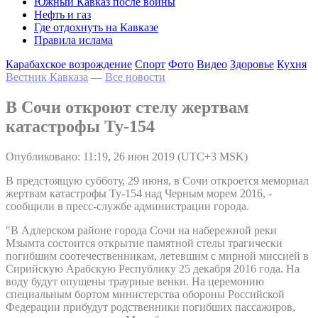
Южный Кавказ после войны
Нефть и газ
Где отдохнуть на Кавказе
Правила ислама
Карабахское возрождение
Спорт
Фото
Видео
Здоровье
Кухня
Вестник Кавказа
—
Все новости
В Сочи откроют стелу жертвам
катастрофы Ту-154
Опубликовано: 11:19, 26 июн 2019 (UTC+3 MSK)
В предстоящую субботу, 29 июня, в Сочи откроется мемориал
жертвам катастрофы Ту-154 над Черным морем 2016, -
сообщили в пресс-службе администрации города.
"В Адлерском районе города Сочи на набережной реки
Мзымта состоится открытие памятной стелы трагически
погибшим соотечественникам, летевшим с мирной миссией в
Сирийскую Арабскую Республику 25 декабря 2016 года. На
воду будут опущены траурные венки. На церемонию
специальным бортом министерства обороны Российской
Федерации прибудут родственники погибших пассажиров,