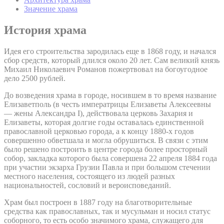
Значение храма
История храма
Идея его строительства зародилась еще в 1868 году, и начался
сбор средств, который длился около 20 лет. Сам великий князь
Михаил Николаевич Романов пожертвовал на богоугодное
дело 2500 рублей.
До возведения храма в городе, носившем в то время название
Елизаветполь (в честь императрицы Елизаветы Алексеевны
— жены Александра I), действовала церковь Захария и
Елизаветы, которая долгие годы оставалась единственной
православной церковью города, а к концу 1880-х годов
совершенно обветшала и могла обрушиться. В связи с этим
было решено построить в центре города более просторный
собор, закладка которого была совершена 22 апреля 1884 года
при участии экзарха Грузии Павла и при большом стечении
местного населения, состоящего из людей разных
национальностей, сословий и вероисповеданий.
Храм был построен в 1887 году на благотворительные
средства как православных, так и мусульман и носил статус
соборного, то есть особо значимого храма, служащего для