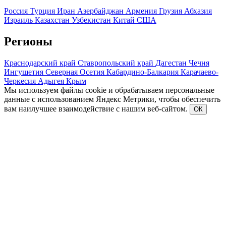
Россия
Турция
Иран
Азербайджан
Армения
Грузия
Абхазия
Израиль
Казахстан
Узбекистан
Китай
США
Регионы
Краснодарский край
Ставропольский край
Дагестан
Чечня
Ингушетия
Северная Осетия
Кабардино-Балкария
Карачаево-
Черкесия
Адыгея
Крым
Мы используем файлы cookie и обрабатываем персональные
данные с использованием Яндекс Метрики, чтобы обеспечить
вам наилучшее взаимодействие с нашим веб-сайтом.
ОК