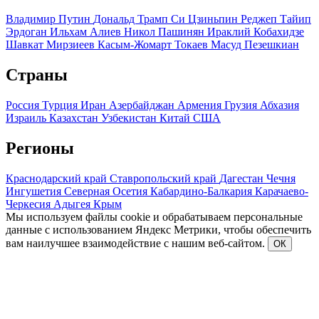
Владимир Путин
Дональд Трамп
Си Цзиньпин
Реджеп Тайип
Эрдоган
Ильхам Алиев
Никол Пашинян
Ираклий Кобахидзе
Шавкат Мирзиеев
Касым-Жомарт Токаев
Масуд Пезешкиан
Страны
Россия
Турция
Иран
Азербайджан
Армения
Грузия
Абхазия
Израиль
Казахстан
Узбекистан
Китай
США
Регионы
Краснодарский край
Ставропольский край
Дагестан
Чечня
Ингушетия
Северная Осетия
Кабардино-Балкария
Карачаево-
Черкесия
Адыгея
Крым
Мы используем файлы cookie и обрабатываем персональные
данные с использованием Яндекс Метрики, чтобы обеспечить
вам наилучшее взаимодействие с нашим веб-сайтом.
ОК