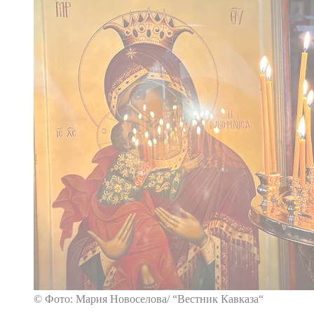
© Фото: Мария Новоселова/ “Вестник Кавказа“