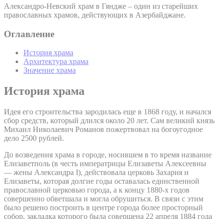
Александро-Невский храм в Гяндже – один из старейших
православных храмов, действующих в Азербайджане.
Оглавление
История храма
Архитектура храма
Значение храма
История храма
Идея его строительства зародилась еще в 1868 году, и начался
сбор средств, который длился около 20 лет. Сам великий князь
Михаил Николаевич Романов пожертвовал на богоугодное
дело 2500 рублей.
До возведения храма в городе, носившем в то время название
Елизаветполь (в честь императрицы Елизаветы Алексеевны
— жены Александра I), действовала церковь Захария и
Елизаветы, которая долгие годы оставалась единственной
православной церковью города, а к концу 1880-х годов
совершенно обветшала и могла обрушиться. В связи с этим
было решено построить в центре города более просторный
собор, закладка которого была совершена 22 апреля 1884 года