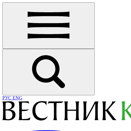
РУС
ENG