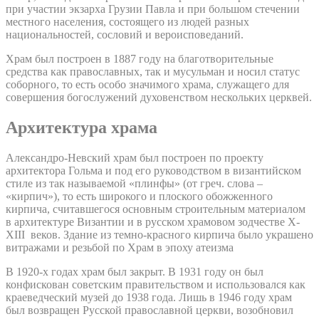
при участии экзарха Грузии Павла и при большом стечении
местного населения, состоящего из людей разных
национальностей, сословий и вероисповеданий.
Храм был построен в 1887 году на благотворительные
средства как православных, так и мусульман и носил статус
соборного, то есть особо значимого храма, служащего для
совершения богослужений духовенством нескольких церквей.
Архитектура храма
Александро-Невский храм был построен по проекту
архитектора Гольма и под его руководством в византийском
стиле из так называемой «плинфы» (от греч. слова –
«кирпич»), то есть широкого и плоского обожженного
кирпича, считавшегося основным строительным материалом
в архитектуре Византии и в русском храмовом зодчестве X-
XIII веков. Здание из темно-красного кирпича было украшено
витражами и резьбой по Храм в эпоху атеизма
В 1920-х годах храм был закрыт. В 1931 году он был
конфискован советским правительством и использовался как
краеведческий музей до 1938 года. Лишь в 1946 году храм
был возвращен Русской православной церкви, возобновил