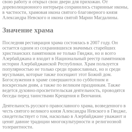
свою работу и открыл свои двери для прихожан. От
дореволюционного интерьера сохранились старинные иконы,
в частности, храмовая икона святого благоверного князя
Александра Невского и икона святой Марии Магдалины.
Значение храма
Последняя реставрация храма состоялась в 2007 году. Он
остается одним из сохранившихся значимых старейших
христианских памятников не только Гянджи, но и всего
Азербайджана и входит в Национальный реестр памятников
истории Азербайджанской Республики. Храм пользуется
популярностью не только среди православных, но и среди
мусульман, которые также посещают этот Божий дом.
Богослужения в храме совершаются по субботним и
воскресным дням, а также по великим праздникам. Также
ведется духовно-просветительская деятельность, проводятся
беседы перед таинствами Крещения и Венчания.
Деятельность русского православного храма, возведенного в
честь святого великого князя Александра Невского в Гяндже,
свидетельствует о том, насколько в Азербайджане уважают и
ценят давние традиции многокультурности и религиозной
толерантности.