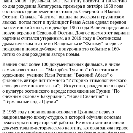
павильонах "Грузия-фильма". Картину посвятили 100-летию
со дня рождения Хетагурова, премьера в октябре 1958 года
состоялась одновременно в столицах Северной и Южной
Осетии. Сначала "Фатима" вышла на русском и грузинском
языках, потом поэт и публицист Реваз Асаев сделал перевод
на осетинский язык, и в декабре 1965 года Валиев представил
новую версию в Северной Осетии. Долгое время этот вариант
картины считался утерянным, а в 2019 году в Осетинском
драматическом театре во Владикавказе "Фатиму" впервые
показали в новом дубляже, приурочив это событие к 160-
летию со дня рождения автора поэмы.
Валиев снял более 100 документальных фильмов, в числе
самых известных — "Махарбек Туганов" об осетинском
художнике, ученике Ильи Репина; "Василий Абаев" о
филологе, авторе пятитомного "Историко-этимологического
словаря осетинского языка"; "Искусство, рожденное в горах"
о культуре осетинского народа; посвященные Грузии "По
снежным склонам Бакуриани", "Новая Сванетия" и
"Термальные воды Грузии".
В 1955 году постановщик основал в Цхинвале первую
национальную школу-студию, в которой обучали основам
режиссуры и операторской работы. Ее воспитанники сняли
документально-историческую картину, которая заняла первое