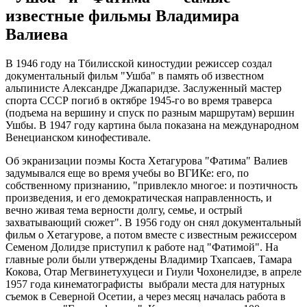
известные фильмы Владимира
Валиева
В 1946 году на Тбилисской киностудии режиссер создал
документальный фильм "Ушба" в память об известном
альпинисте Александре Джапаридзе. Заслуженный мастер
спорта СССР погиб в октябре 1945-го во время траверса
(подъема на вершину и спуск по разным маршрутам) вершин
Ушбы. В 1947 году картина была показана на международном
Венецианском кинофестивале.
Об экранизации поэмы Коста Хетагурова "Фатима" Валиев
задумывался еще во время учебы во ВГИКе: его, по
собственному признанию, "привлекло многое: и поэтичность
произведения, и его демократическая направленность, и
вечно живая тема верности долгу, семье, и острый
захватывающий сюжет". В 1956 году он снял документальный
фильм о Хетагурове, а потом вместе с известным режиссером
Семеном Долидзе приступил к работе над "Фатимой". На
главные роли были утверждены Владимир Тхапсаев, Тамара
Кокова, Отар Мегвинетухуцеси и Гиули Чохонелидзе, в апреле
1957 года кинематографисты выбрали места для натурных
съемок в Северной Осетии, а через месяц началась работа в