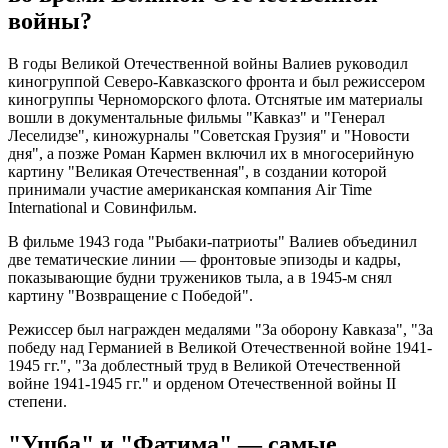
войны?
В годы Великой Отечественной войны Валиев руководил
киногруппой Северо-Кавказского фронта и был режиссером
киногруппы Черноморского флота. Отснятые им материалы
вошли в документальные фильмы "Кавказ" и "Генерал
Леселидзе", киножурналы "Советская Грузия" и "Новости
дня", а позже Роман Кармен включил их в многосерийную
картину "Великая Отечественная", в создании которой
принимали участие американская компания Air Time
International и Совинфильм.
В фильме 1943 года "Рыбаки-патриоты" Валиев объединил
две тематические линии — фронтовые эпизоды и кадры,
показывающие будни тружеников тыла, а в 1945-м снял
картину "Возвращение с Победой".
Режиссер был награжден медалями "За оборону Кавказа", "За
победу над Германией в Великой Отечественной войне 1941-
1945 гг.", "За доблестный труд в Великой Отечественной
войне 1941-1945 гг." и орденом Отечественной войны II
степени.
"Ушба" и "Фатима" — самые