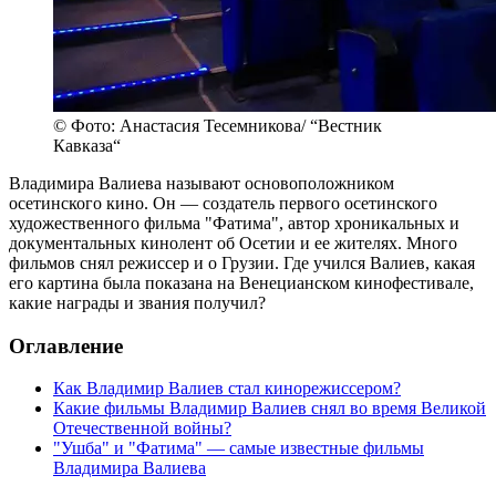
© Фото: Анастасия Тесемникова/ “Вестник
Кавказа“
Владимира Валиева называют основоположником
осетинского кино. Он — создатель первого осетинского
художественного фильма "Фатима", автор хроникальных и
документальных кинолент об Осетии и ее жителях. Много
фильмов снял режиссер и о Грузии. Где учился Валиев, какая
его картина была показана на Венецианском кинофестивале,
какие награды и звания получил?
Оглавление
Как Владимир Валиев стал кинорежиссером?
Какие фильмы Владимир Валиев снял во время Великой
Отечественной войны?
"Ушба" и "Фатима" — самые известные фильмы
Владимира Валиева