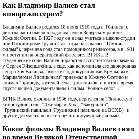
Как Владимир Валиев стал
кинорежиссером?
Владимир Валиев родился 18 июня 1910 года в Тбилиси, с
детства часто бывал в родовом селе в Знаурском районе
Южной Осетии. В 1927 году он начал учиться в школе-студии
при Госкинпроме Грузии (так тогда называлась "Грузия-
фильм"), через два года стал помощником режиссера, а в 1931-
м поступил на операторский факультет ВГИКа. В
студенческие годы Валиев поработал ассистентом на съемках
у Сергея Эйзенштейна, а еще, как вспоминала его двоюродная
сестра Зоя Валиева, "вместе с однокурсниками Ермаковым,
Маршаллом и Лисицыным" приезжал в Южную Осетию и
снимал "природу, жителей села, тружеников, и в итоге время
спустя вышел документальный фильм "Родное село"".
ВГИК Валиев окончил в 1936 году, вернулся на Тбилисскую
киностудию, снял "Джимарай-Хох", "Бакуриани",
"Грузинский павильон (Грузинский павильон на ВСХВ)" и
другие документальные и научно-популярные фильмы.
Какие фильмы Владимир Валиев снял
во время Великой Отечественной