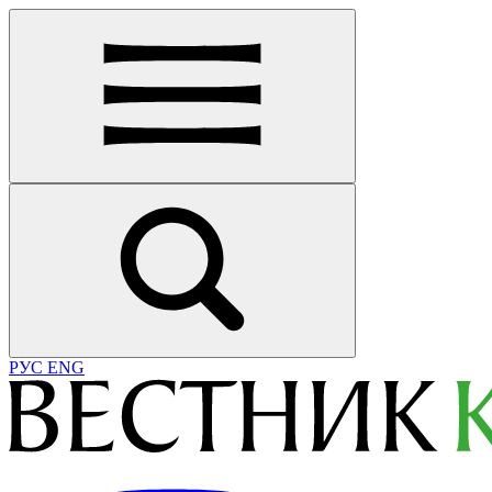
РУС
ENG