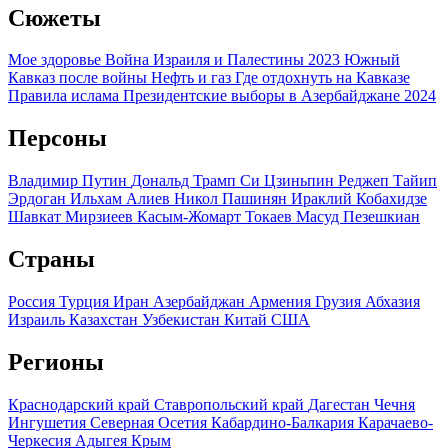
Сюжеты
Мое здоровье
Война Израиля и Палестины 2023
Южный
Кавказ после войны
Нефть и газ
Где отдохнуть на Кавказе
Правила ислама
Президентские выборы в Азербайджане 2024
Персоны
Владимир Путин
Дональд Трамп
Си Цзиньпин
Реджеп Тайип
Эрдоган
Ильхам Алиев
Никол Пашинян
Ираклий Кобахидзе
Шавкат Мирзиеев
Касым-Жомарт Токаев
Масуд Пезешкиан
Страны
Россия
Турция
Иран
Азербайджан
Армения
Грузия
Абхазия
Израиль
Казахстан
Узбекистан
Китай
США
Регионы
Краснодарский край
Ставропольский край
Дагестан
Чечня
Ингушетия
Северная Осетия
Кабардино-Балкария
Карачаево-
Черкесия
Адыгея
Крым