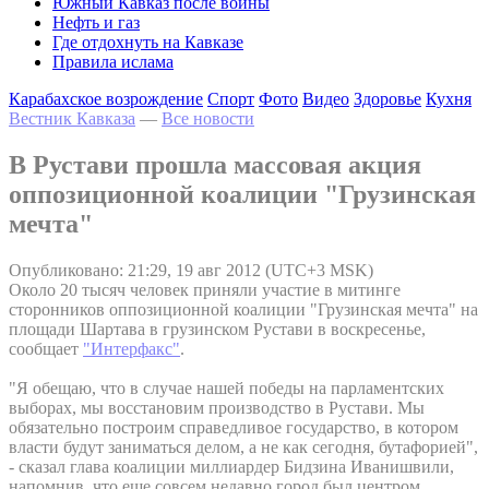
Южный Кавказ после войны
Нефть и газ
Где отдохнуть на Кавказе
Правила ислама
Карабахское возрождение
Спорт
Фото
Видео
Здоровье
Кухня
Вестник Кавказа
—
Все новости
В Рустави прошла массовая акция
оппозиционной коалиции "Грузинская
мечта"
Опубликовано: 21:29, 19 авг 2012 (UTC+3 MSK)
Около 20 тысяч человек приняли участие в митинге
сторонников оппозиционной коалиции "Грузинская мечта" на
площади Шартава в грузинском Рустави в воскресенье,
сообщает
"Интерфакс"
.
"Я обещаю, что в случае нашей победы на парламентских
выборах, мы восстановим производство в Рустави. Мы
обязательно построим справедливое государство, в котором
власти будут заниматься делом, а не как сегодня, бутафорией",
- сказал глава коалиции миллиардер Бидзина Иванишвили,
напомнив, что еще совсем недавно город был центром