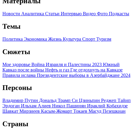
Материалы
Новости
Аналитика
Статьи
Интервью
Видео
Фото
Подкасты
Темы
Политика
Экономика
Жизнь
Культура
Спорт
Туризм
Сюжеты
Мое здоровье
Война Израиля и Палестины 2023
Южный
Кавказ после войны
Нефть и газ
Где отдохнуть на Кавказе
Правила ислама
Президентские выборы в Азербайджане 2024
Персоны
Владимир Путин
Дональд Трамп
Си Цзиньпин
Реджеп Тайип
Эрдоган
Ильхам Алиев
Никол Пашинян
Ираклий Кобахидзе
Шавкат Мирзиеев
Касым-Жомарт Токаев
Масуд Пезешкиан
Страны