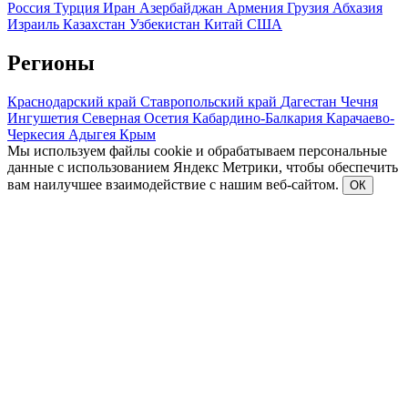
Россия
Турция
Иран
Азербайджан
Армения
Грузия
Абхазия
Израиль
Казахстан
Узбекистан
Китай
США
Регионы
Краснодарский край
Ставропольский край
Дагестан
Чечня
Ингушетия
Северная Осетия
Кабардино-Балкария
Карачаево-
Черкесия
Адыгея
Крым
Мы используем файлы cookie и обрабатываем персональные
данные с использованием Яндекс Метрики, чтобы обеспечить
вам наилучшее взаимодействие с нашим веб-сайтом.
ОК