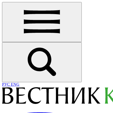
РУС
ENG