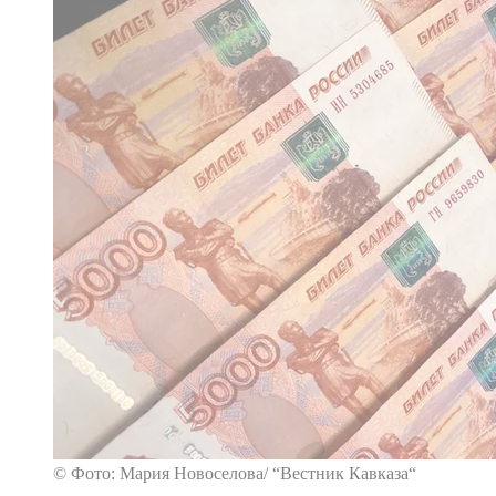
© Фото: Мария Новоселова/ “Вестник Кавказа“