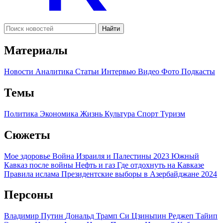
Найти
Материалы
Новости
Аналитика
Статьи
Интервью
Видео
Фото
Подкасты
Темы
Политика
Экономика
Жизнь
Культура
Спорт
Туризм
Сюжеты
Мое здоровье
Война Израиля и Палестины 2023
Южный
Кавказ после войны
Нефть и газ
Где отдохнуть на Кавказе
Правила ислама
Президентские выборы в Азербайджане 2024
Персоны
Владимир Путин
Дональд Трамп
Си Цзиньпин
Реджеп Тайип