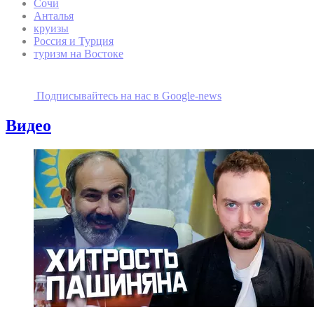
Сочи
Анталья
круизы
Россия и Турция
туризм на Востоке
Подписывайтесь на наc в Google-news
Видео