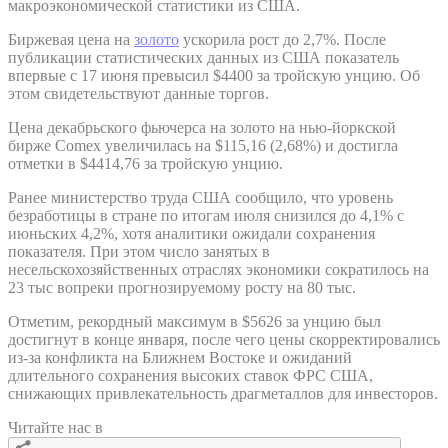
макроэкономической статистики из США.
Биржевая цена на
золото
ускорила рост до 2,7%. После
публикации статистических данных из США показатель
впервые с 17 июня превысил $4400 за тройскую унцию. Об
этом свидетельствуют данные торгов.
Цена декабрьского фьючерса на золото на нью-йоркской
бирже Comex увеличилась на $115,16 (2,68%) и достигла
отметки в $4414,76 за тройскую унцию.
Ранее министерство труда США сообщило, что уровень
безработицы в стране по итогам июля снизился до 4,1% с
июньских 4,2%, хотя аналитики ожидали сохранения
показателя. При этом число занятых в
несельскохозяйственных отраслях экономики сократилось на
23 тыс вопреки прогнозируемому росту на 80 тыс.
Отметим, рекордный максимум в $5626 за унцию был
достигнут в конце января, после чего цены скорректировались
из-за конфликта на Ближнем Востоке и ожиданий
длительного сохранения высоких ставок ФРС США,
снижающих привлекательность драгметаллов для инвесторов.
Читайте нас в