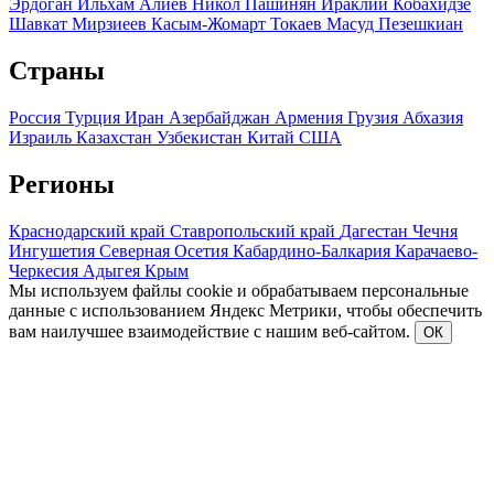
Эрдоган
Ильхам Алиев
Никол Пашинян
Ираклий Кобахидзе
Шавкат Мирзиеев
Касым-Жомарт Токаев
Масуд Пезешкиан
Страны
Россия
Турция
Иран
Азербайджан
Армения
Грузия
Абхазия
Израиль
Казахстан
Узбекистан
Китай
США
Регионы
Краснодарский край
Ставропольский край
Дагестан
Чечня
Ингушетия
Северная Осетия
Кабардино-Балкария
Карачаево-
Черкесия
Адыгея
Крым
Мы используем файлы cookie и обрабатываем персональные
данные с использованием Яндекс Метрики, чтобы обеспечить
вам наилучшее взаимодействие с нашим веб-сайтом.
ОК