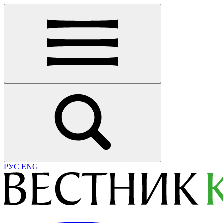
РУС
ENG