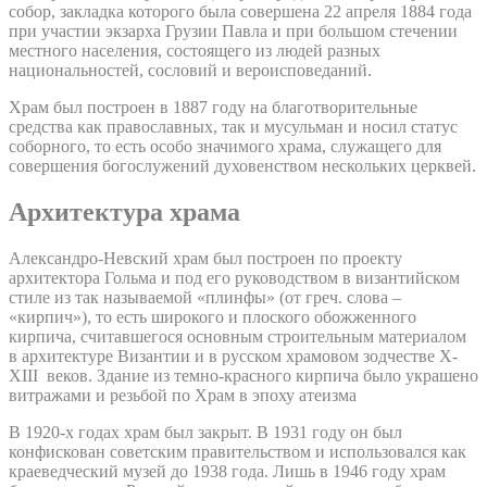
собор, закладка которого была совершена 22 апреля 1884 года
при участии экзарха Грузии Павла и при большом стечении
местного населения, состоящего из людей разных
национальностей, сословий и вероисповеданий.
Храм был построен в 1887 году на благотворительные
средства как православных, так и мусульман и носил статус
соборного, то есть особо значимого храма, служащего для
совершения богослужений духовенством нескольких церквей.
Архитектура храма
Александро-Невский храм был построен по проекту
архитектора Гольма и под его руководством в византийском
стиле из так называемой «плинфы» (от греч. слова –
«кирпич»), то есть широкого и плоского обожженного
кирпича, считавшегося основным строительным материалом
в архитектуре Византии и в русском храмовом зодчестве X-
XIII веков. Здание из темно-красного кирпича было украшено
витражами и резьбой по Храм в эпоху атеизма
В 1920-х годах храм был закрыт. В 1931 году он был
конфискован советским правительством и использовался как
краеведческий музей до 1938 года. Лишь в 1946 году храм