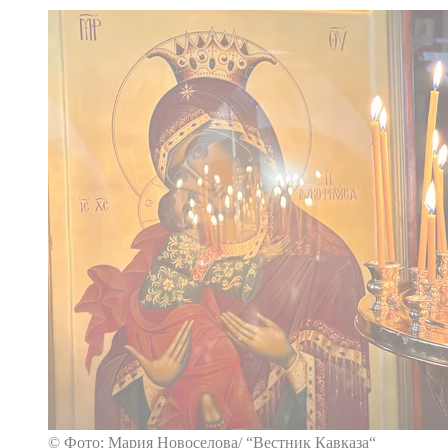
© Фото: Мария Новоселова/ “Вестник Кавказа“