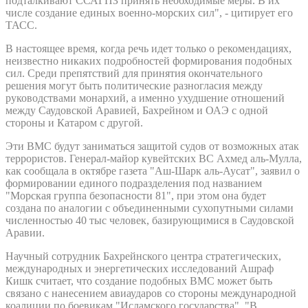
подталкивают ССАГПЗ принять необходимые меры. В их
числе создание единых военно-морских сил", - цитирует его
ТАСС.
В настоящее время, когда речь идет только о рекомендациях,
неизвестно никаких подробностей формирования подобных
сил. Среди препятствий для принятия окончательного
решения могут быть политические разногласия между
руководствами монархий, а именно ухудшение отношений
между Саудовской Аравией, Бахрейном и ОАЭ с одной
стороны и Катаром с другой.
Эти ВМС будут заниматься защитой судов от возможных атак
террористов. Генерал-майор кувейтских ВС Ахмед аль-Мулла,
как сообщала в октябре газета "Аш-Шарк аль-Аусат", заявил о
формировании единого подразделения под названием
"Морская группа безопасности 81", при этом она будет
создана по аналогии с объединенными сухопутными силами
численностью 40 тыс человек, базирующимися в Саудовской
Аравии.
Научный сотрудник Бахрейнского центра стратегических,
международных и энергетических исследований Ашраф
Кишк считает, что создание подобных ВМС может быть
связано с нанесением авиаударов со стороны международной
коалиции по боевикам "Исламского государства". "В