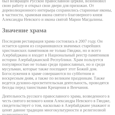
был возвращен Русской православной церкви, возобновил
свою работу и открыл свои двери для прихожан. От
дореволюционного интерьера сохранились старинные иконы,
в частности, храмовая икона святого благоверного князя
Александра Невского и икона святой Марии Магдалины.
Значение храма
Последняя реставрация храма состоялась в 2007 году. Он
остается одним из сохранившихся значимых старейших
христианских памятников не только Гянджи, но и всего
Азербайджана и входит в Национальный реестр памятников
истории Азербайджанской Республики. Храм пользуется
популярностью не только среди православных, но и среди
мусульман, которые также посещают этот Божий дом.
Богослужения в храме совершаются по субботним и
воскресным дням, а также по великим праздникам. Также
ведется духовно-просветительская деятельность, проводятся
беседы перед таинствами Крещения и Венчания.
Деятельность русского православного храма, возведенного в
честь святого великого князя Александра Невского в Гяндже,
свидетельствует о том, насколько в Азербайджане уважают и
ценят давние традиции многокультурности и религиозной
толерантности.