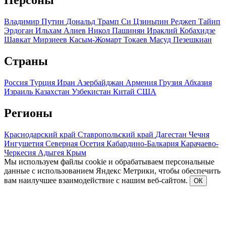
Персоны
Владимир Путин
Дональд Трамп
Си Цзиньпин
Реджеп Тайип
Эрдоган
Ильхам Алиев
Никол Пашинян
Ираклий Кобахидзе
Шавкат Мирзиеев
Касым-Жомарт Токаев
Масуд Пезешкиан
Страны
Россия
Турция
Иран
Азербайджан
Армения
Грузия
Абхазия
Израиль
Казахстан
Узбекистан
Китай
США
Регионы
Краснодарский край
Ставропольский край
Дагестан
Чечня
Ингушетия
Северная Осетия
Кабардино-Балкария
Карачаево-
Черкесия
Адыгея
Крым
Мы используем файлы cookie и обрабатываем персональные
данные с использованием Яндекс Метрики, чтобы обеспечить
вам наилучшее взаимодействие с нашим веб-сайтом.
ОК