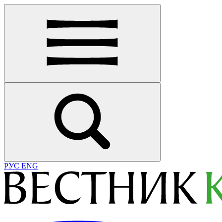
РУС
ENG