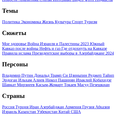
Темы
Политика
Экономика
Жизнь
Культура
Спорт
Туризм
Сюжеты
Мое здоровье
Война Израиля и Палестины 2023
Южный
Кавказ после войны
Нефть и газ
Где отдохнуть на Кавказе
Правила ислама
Президентские выборы в Азербайджане 2024
Персоны
Владимир Путин
Дональд Трамп
Си Цзиньпин
Реджеп Тайип
Эрдоган
Ильхам Алиев
Никол Пашинян
Ираклий Кобахидзе
Шавкат Мирзиеев
Касым-Жомарт Токаев
Масуд Пезешкиан
Страны
Россия
Турция
Иран
Азербайджан
Армения
Грузия
Абхазия
Израиль
Казахстан
Узбекистан
Китай
США