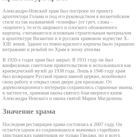
Александро-Невский храм был построен по проекту
архитектора Гольма и под его руководством в византийском
стиле из так называемой «плинфы» (от греч. слова –
«кирпич»), то есть широкого и плоского обожженного
кирпича, считавшегося основным строительным материалом
в архитектуре Византии и в русском храмовом зодчестве X-
XIII веков. Здание из темно-красного кирпича было украшено
витражами и резьбой по Храм в эпоху атеизма
В 1920-х годах храм был закрыт. В 1931 году он был
конфискован советским правительством и использовался как
краеведческий музей до 1938 года. Лишь в 1946 году храм
был возвращен Русской православной церкви, возобновил
свою работу и открыл свои двери для прихожан. От
дореволюционного интерьера сохранились старинные иконы,
в частности, храмовая икона святого благоверного князя
Александра Невского и икона святой Марии Магдалины.
Значение храма
Последняя реставрация храма состоялась в 2007 году. Он
остается одним из сохранившихся значимых старейших
христианских памятников не только Гянджи, но и всего