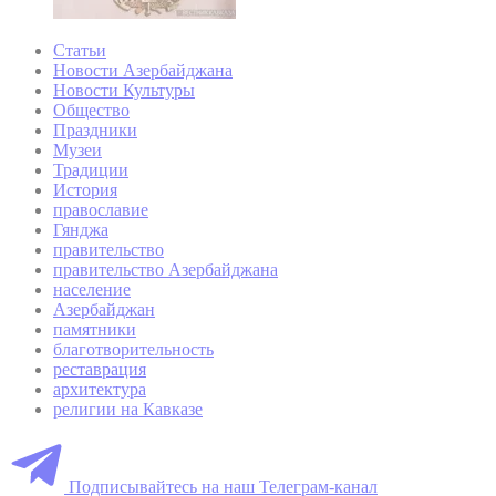
Статьи
Новости Азербайджана
Новости Культуры
Общество
Праздники
Музеи
Традиции
История
православие
Гянджа
правительство
правительство Азербайджана
население
Азербайджан
памятники
благотворительность
реставрация
архитектура
религии на Кавказе
Подписывайтесь на наш Телеграм-канал