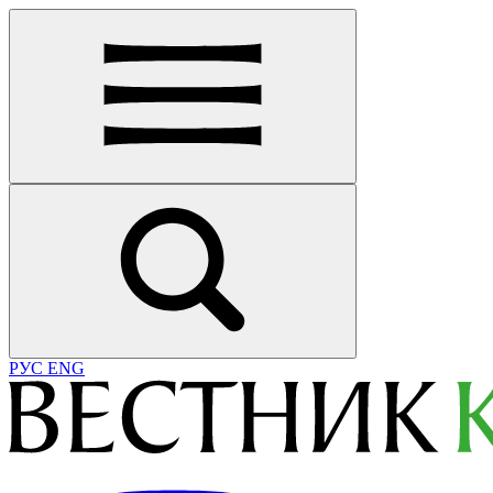
РУС
ENG