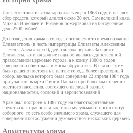
История храма
Идея его строительства зародилась еще в 1868 году, и начался
сбор средств, который длился около 20 лет. Сам великий князь
Михаил Николаевич Романов пожертвовал на богоугодное
дело 2500 рублей.
До возведения храма в городе, носившем в то время название
Елизаветполь (в честь императрицы Елизаветы Алексеевны
— жены Александра I), действовала церковь Захария и
Елизаветы, которая долгие годы оставалась единственной
православной церковью города, а к концу 1880-х годов
совершенно обветшала и могла обрушиться. В связи с этим
было решено построить в центре города более просторный
собор, закладка которого была совершена 22 апреля 1884 года
при участии экзарха Грузии Павла и при большом стечении
местного населения, состоящего из людей разных
национальностей, сословий и вероисповеданий.
Храм был построен в 1887 году на благотворительные
средства как православных, так и мусульман и носил статус
соборного, то есть особо значимого храма, служащего для
совершения богослужений духовенством нескольких церквей.
Архитектура храма