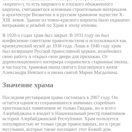
«кирпич»), то есть широкого и плоского обожженного
кирпича, считавшегося основным строительным материалом
в архитектуре Византии и в русском храмовом зодчестве X-
XIII веков. Здание из темно-красного кирпича было украшено
витражами и резьбой по Храм в эпоху атеизма
В 1920-х годах храм был закрыт. В 1931 году он был
конфискован советским правительством и использовался как
краеведческий музей до 1938 года. Лишь в 1946 году храм
был возвращен Русской православной церкви, возобновил
свою работу и открыл свои двери для прихожан. От
дореволюционного интерьера сохранились старинные иконы,
в частности, храмовая икона святого благоверного князя
Александра Невского и икона святой Марии Магдалины.
Значение храма
Последняя реставрация храма состоялась в 2007 году. Он
остается одним из сохранившихся значимых старейших
христианских памятников не только Гянджи, но и всего
Азербайджана и входит в Национальный реестр памятников
истории Азербайджанской Республики. Храм пользуется
популярностью не только среди православных, но и среди
мусульман, которые также посещают этот Божий дом.