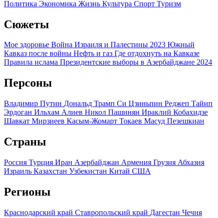
Политика
Экономика
Жизнь
Культура
Спорт
Туризм
Сюжеты
Мое здоровье
Война Израиля и Палестины 2023
Южный
Кавказ после войны
Нефть и газ
Где отдохнуть на Кавказе
Правила ислама
Президентские выборы в Азербайджане 2024
Персоны
Владимир Путин
Дональд Трамп
Си Цзиньпин
Реджеп Тайип
Эрдоган
Ильхам Алиев
Никол Пашинян
Ираклий Кобахидзе
Шавкат Мирзиеев
Касым-Жомарт Токаев
Масуд Пезешкиан
Страны
Россия
Турция
Иран
Азербайджан
Армения
Грузия
Абхазия
Израиль
Казахстан
Узбекистан
Китай
США
Регионы
Краснодарский край
Ставропольский край
Дагестан
Чечня