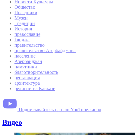
Новости Культуры
Общество
Праздники
Музеи
Традиции
История
православие
Гянджа
правительство
правительство Азербайджана
население
Азербайджан
памятники
благотворительность
реставрация
архитектура
религии на Кавказе
Подписывайтесь на наш YouTube-канал
Видео