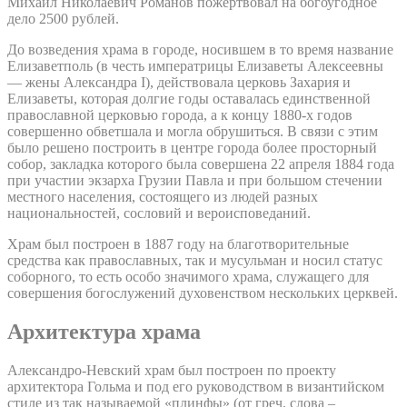
Михаил Николаевич Романов пожертвовал на богоугодное
дело 2500 рублей.
До возведения храма в городе, носившем в то время название
Елизаветполь (в честь императрицы Елизаветы Алексеевны
— жены Александра I), действовала церковь Захария и
Елизаветы, которая долгие годы оставалась единственной
православной церковью города, а к концу 1880-х годов
совершенно обветшала и могла обрушиться. В связи с этим
было решено построить в центре города более просторный
собор, закладка которого была совершена 22 апреля 1884 года
при участии экзарха Грузии Павла и при большом стечении
местного населения, состоящего из людей разных
национальностей, сословий и вероисповеданий.
Храм был построен в 1887 году на благотворительные
средства как православных, так и мусульман и носил статус
соборного, то есть особо значимого храма, служащего для
совершения богослужений духовенством нескольких церквей.
Архитектура храма
Александро-Невский храм был построен по проекту
архитектора Гольма и под его руководством в византийском
стиле из так называемой «плинфы» (от греч. слова –