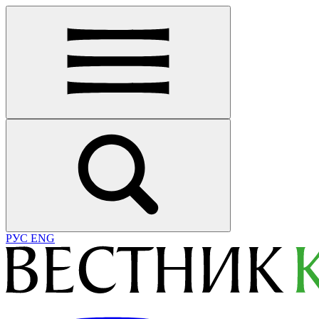
РУС
ENG