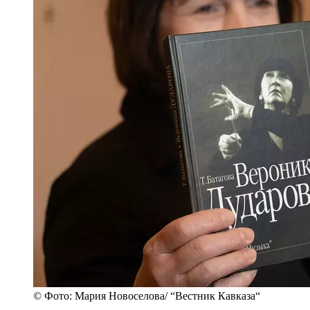
© Фото: Мария Новоселова/ “Вестник Кавказа“