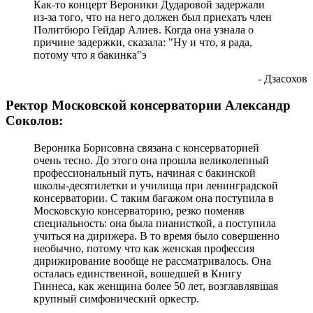
Как-то концерт Вероники Дударовой задержали
из-за того, что на него должен был приехать член
Политбюро Гейдар Алиев. Когда она узнала о
причине задержки, сказала: "Ну и что, я рада,
потому что я бакинка"э
- Дзасохов
Ректор Московской консерватории Александр
Соколов:
Вероника Борисовна связана с консерваторией
очень тесно. До этого она прошла великолепный
профессиональный путь, начиная с бакинской
школы-десятилетки и училища при ленинградской
консерватории. С таким багажом она поступила в
Московскую консерваторию, резко поменяв
специальность: она была пианисткой, а поступила
учиться на дирижера. В то время было совершенно
необычно, потому что как женская профессия
дирижирование вообще не рассматривалось. Она
осталась единственной, вошедшей в Книгу
Гиннеса, как женщина более 50 лет, возглавлявшая
крупный симфонический оркестр.