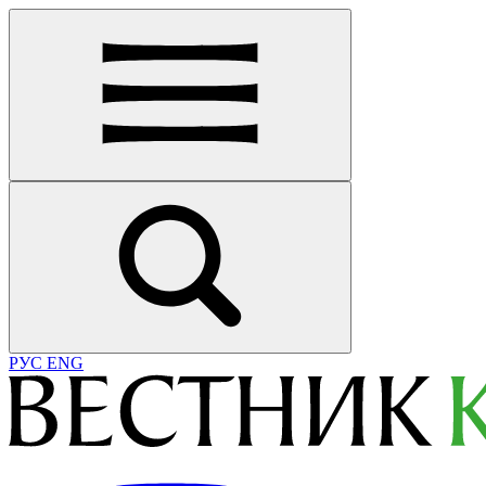
РУС
ENG