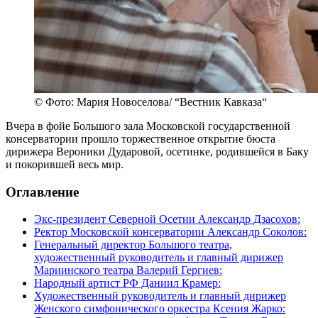
© Фото: Мария Новоселова/ “Вестник Кавказа“
Вчера в фойе Большого зала Московской государственной
консерватории прошло торжественное открытие бюста
дирижера Вероники Дударовой, осетинке, родившейся в Баку
и покорившей весь мир.
Оглавление
Экс-президент Северной Осетии Александр Дзасохов:
Ректор Московской консерватории Александр Соколов:
Генеральный директор Большого театра,
художественный руководитель и главный дирижер
Мариинского театра Валерий Гергиев:
Народный артист РФ Даниил Крамер:
Художественный руководитель и главный дирижер
Женского симфонического оркестра Ксения Жарко: