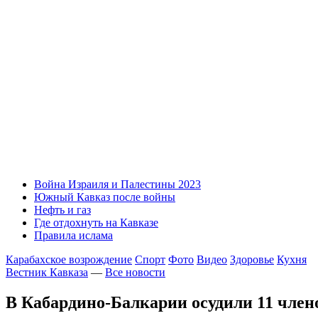
Война Израиля и Палестины 2023
Южный Кавказ после войны
Нефть и газ
Где отдохнуть на Кавказе
Правила ислама
Карабахское возрождение
Спорт
Фото
Видео
Здоровье
Кухня
Вестник Кавказа
—
Все новости
В Кабардино-Балкарии осудили 11 член