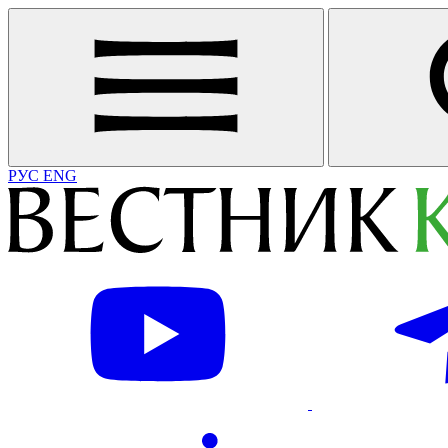
РУС
ENG