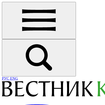
РУС
ENG