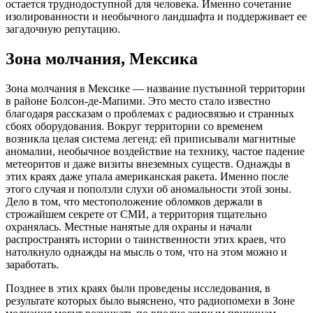
остается труднодоступной для человека. Именно сочетание
изолированности и необычного ландшафта и поддерживает ее
загадочную репутацию.
Зона молчания, Мексика
Зона молчания в Мексике — название пустынной территории
в районе Болсон-де-Мапими. Это место стало известно
благодаря рассказам о проблемах с радиосвязью и странных
сбоях оборудования. Вокруг территории со временем
возникла целая система легенд: ей приписывали магнитные
аномалии, необычное воздействие на технику, частое падение
метеоритов и даже визиты внеземных существ. Однажды в
этих краях даже упала американская ракета. Именно после
этого случая и поползли слухи об аномальности этой зоны.
Дело в том, что местоположение обломков держали в
строжайшем секрете от СМИ, а территория тщательно
охранялась. Местные нанятые для охраны и начали
распространять истории о таинственности этих краев, что
натолкнуло однажды на мысль о том, что на этом можно и
заработать.
Позднее в этих краях были проведены исследования, в
результате которых было выяснено, что радиопомехи в Зоне