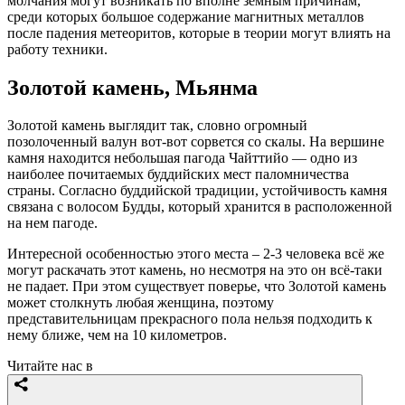
молчания могут возникать по вполне земным причинам,
среди которых большое содержание магнитных металлов
после падения метеоритов, которые в теории могут влиять на
работу техники.
Золотой камень, Мьянма
Золотой камень выглядит так, словно огромный
позолоченный валун вот-вот сорвется со скалы. На вершине
камня находится небольшая пагода Чайттийо — одно из
наиболее почитаемых буддийских мест паломничества
страны. Согласно буддийской традиции, устойчивость камня
связана с волосом Будды, который хранится в расположенной
на нем пагоде.
Интересной особенностью этого места – 2-3 человека всё же
могут раскачать этот камень, но несмотря на это он всё-таки
не падает. При этом существует поверье, что Золотой камень
может столкнуть любая женщина, поэтому
представительницам прекрасного пола нельзя подходить к
нему ближе, чем на 10 километров.
Читайте нас в