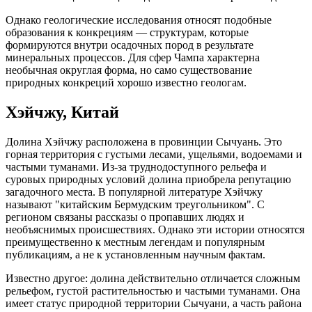
Однако геологические исследования относят подобные
образования к конкрециям — структурам, которые
формируются внутри осадочных пород в результате
минеральных процессов. Для сфер Чампа характерна
необычная округлая форма, но само существование
природных конкреций хорошо известно геологам.
Хэйчжу, Китай
Долина Хэйчжу расположена в провинции Сычуань. Это
горная территория с густыми лесами, ущельями, водоемами и
частыми туманами. Из-за труднодоступного рельефа и
суровых природных условий долина приобрела репутацию
загадочного места. В популярной литературе Хэйчжу
называют "китайским Бермудским треугольником". С
регионом связаны рассказы о пропавших людях и
необъяснимых происшествиях. Однако эти истории относятся
преимущественно к местным легендам и популярным
публикациям, а не к установленным научным фактам.
Известно другое: долина действительно отличается сложным
рельефом, густой растительностью и частыми туманами. Она
имеет статус природной территории Сычуани, а часть района