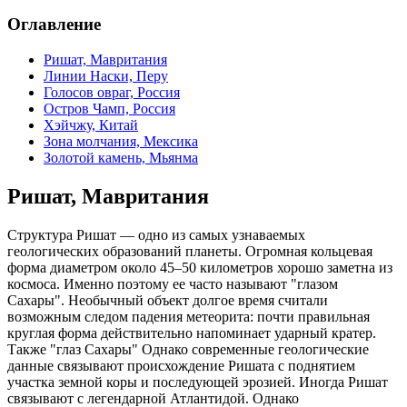
Оглавление
Ришат, Мавритания
Линии Наски, Перу
Голосов овраг, Россия
Остров Чамп, Россия
Хэйчжу, Китай
Зона молчания, Мексика
Золотой камень, Мьянма
Ришат, Мавритания
Структура Ришат — одно из самых узнаваемых
геологических образований планеты. Огромная кольцевая
форма диаметром около 45–50 километров хорошо заметна из
космоса. Именно поэтому ее часто называют "глазом
Сахары". Необычный объект долгое время считали
возможным следом падения метеорита: почти правильная
круглая форма действительно напоминает ударный кратер.
Также "глаз Сахары" Однако современные геологические
данные связывают происхождение Ришата с поднятием
участка земной коры и последующей эрозией. Иногда Ришат
связывают с легендарной Атлантидой. Однако