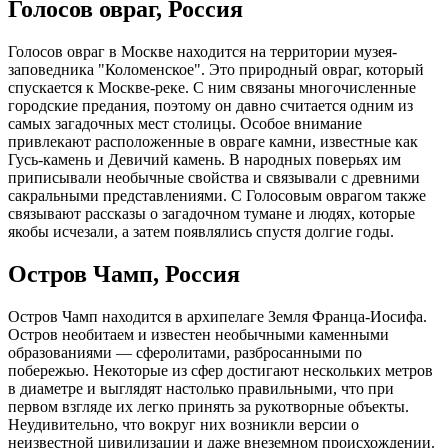
Голосов овраг, Россия
Голосов овраг в Москве находится на территории музея-
заповедника "Коломенское". Это природный овраг, который
спускается к Москве-реке. С ним связаны многочисленные
городские предания, поэтому он давно считается одним из
самых загадочных мест столицы. Особое внимание
привлекают расположенные в овраге камни, известные как
Гусь-камень и Девичий камень. В народных поверьях им
приписывали необычные свойства и связывали с древними
сакральными представлениями. С Голосовым оврагом также
связывают рассказы о загадочном тумане и людях, которые
якобы исчезали, а затем появлялись спустя долгие годы.
Остров Чамп, Россия
Остров Чамп находится в архипелаге Земля Франца-Иосифа.
Остров необитаем и известен необычными каменными
образованиями — сферолитами, разбросанными по
побережью. Некоторые из сфер достигают нескольких метров
в диаметре и выглядят настолько правильными, что при
первом взгляде их легко принять за рукотворные объекты.
Неудивительно, что вокруг них возникли версии о
неизвестной цивилизации и даже внеземном происхождении.