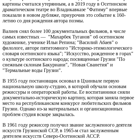
картины считался утерянным, а в 2019 году в Осетинском
драматическом театре во Владикавказе "Фатиму" впервые
показали в новом дубляже, приурочив это событие к 160-
летию со дня рождения автора поэмы.
Валиев снял более 100 документальных фильмов, в числе
самых известных — "Махарбек Туганов" об осетинском
художнике, ученике Ильи Репина; "Василий Абаев" о
филологе, авторе пятитомного "Историко-этимологического
словаря осетинского языка"; "Искусство, рожденное в горах"
о культуре осетинского народа; посвященные Грузии "По
снежным склонам Бакуриани", "Новая Сванетия" и
"Термальные воды Грузии".
В 1955 году постановщик основал в Цхинвале первую
национальную школу-студию, в которой обучали основам
режиссуры и операторской работы. Ее воспитанники сняли
документально-историческую картину, которая заняла первое
место на республиканском конкурсе любительских фильмов
Грузии. Однако из-за материальных и организационных
проблем студия вскоре закрылась.
В 1961 году режиссер получил звание заслуженного деятеля
искусств Грузинской ССР, в 1965-м стал заслуженным
деятелем искусств Северо-Осетинской АССР.