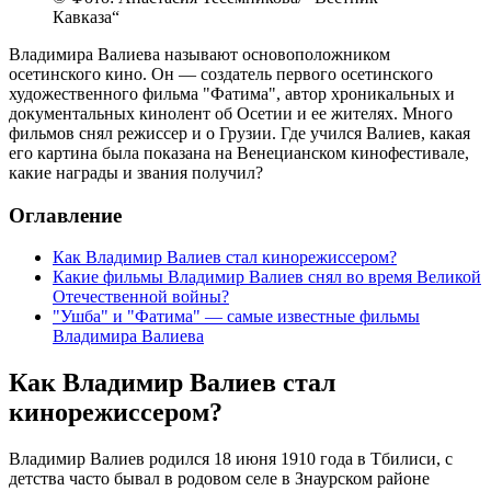
Кавказа“
Владимира Валиева называют основоположником
осетинского кино. Он — создатель первого осетинского
художественного фильма "Фатима", автор хроникальных и
документальных кинолент об Осетии и ее жителях. Много
фильмов снял режиссер и о Грузии. Где учился Валиев, какая
его картина была показана на Венецианском кинофестивале,
какие награды и звания получил?
Оглавление
Как Владимир Валиев стал кинорежиссером?
Какие фильмы Владимир Валиев снял во время Великой
Отечественной войны?
"Ушба" и "Фатима" — самые известные фильмы
Владимира Валиева
Как Владимир Валиев стал
кинорежиссером?
Владимир Валиев родился 18 июня 1910 года в Тбилиси, с
детства часто бывал в родовом селе в Знаурском районе