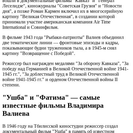
вошли в документальные фильмы "Кавказ" и "Генерал
Леселидзе", киножурналы "Советская Грузия" и "Новости
дня", а позже Роман Кармен включил их в многосерийную
картину "Великая Отечественная", в создании которой
принимали участие американская компания Air Time
International и Совинфильм.
В фильме 1943 года "Рыбаки-патриоты" Валиев объединил
две тематические линии — фронтовые эпизоды и кадры,
показывающие будни тружеников тыла, а в 1945-м снял
картину "Возвращение с Победой".
Режиссер был награжден медалями "За оборону Кавказа", "За
победу над Германией в Великой Отечественной войне 1941-
1945 гг.", "За доблестный труд в Великой Отечественной
войне 1941-1945 гг." и орденом Отечественной войны II
степени.
"Ушба" и "Фатима" — самые
известные фильмы Владимира
Валиева
В 1946 году на Тбилисской киностудии режиссер создал
документальный фильм "Ушба" в память об известном