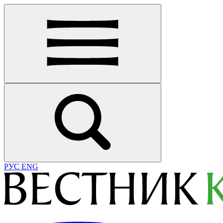
РУС
ENG