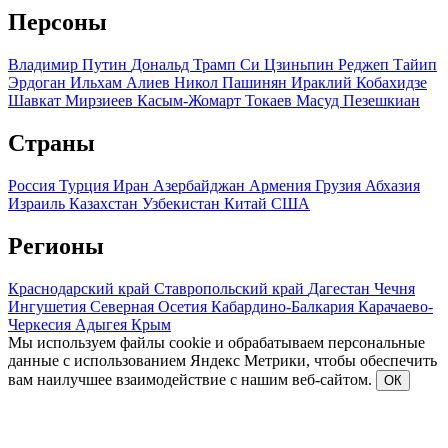
Персоны
Владимир Путин
Дональд Трамп
Си Цзиньпин
Реджеп Тайип
Эрдоган
Ильхам Алиев
Никол Пашинян
Ираклий Кобахидзе
Шавкат Мирзиеев
Касым-Жомарт Токаев
Масуд Пезешкиан
Страны
Россия
Турция
Иран
Азербайджан
Армения
Грузия
Абхазия
Израиль
Казахстан
Узбекистан
Китай
США
Регионы
Краснодарский край
Ставропольский край
Дагестан
Чечня
Ингушетия
Северная Осетия
Кабардино-Балкария
Карачаево-
Черкесия
Адыгея
Крым
Мы используем файлы cookie и обрабатываем персональные
данные с использованием Яндекс Метрики, чтобы обеспечить
вам наилучшее взаимодействие с нашим веб-сайтом.
ОК