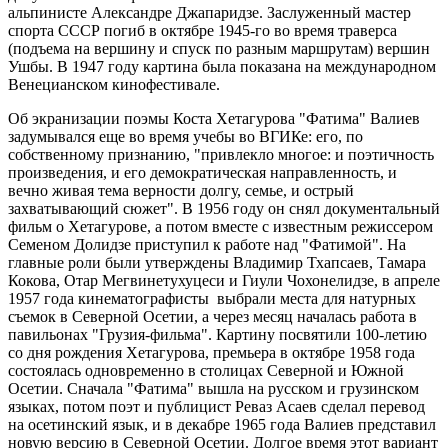
альпинисте Александре Джапаридзе. Заслуженный мастер
спорта СССР погиб в октябре 1945-го во время траверса
(подъема на вершину и спуск по разным маршрутам) вершин
Ушбы. В 1947 году картина была показана на международном
Венецианском кинофестивале.
Об экранизации поэмы Коста Хетагурова "Фатима" Валиев
задумывался еще во время учебы во ВГИКе: его, по
собственному признанию, "привлекло многое: и поэтичность
произведения, и его демократическая направленность, и
вечно живая тема верности долгу, семье, и острый
захватывающий сюжет". В 1956 году он снял документальный
фильм о Хетагурове, а потом вместе с известным режиссером
Семеном Долидзе приступил к работе над "Фатимой". На
главные роли были утверждены Владимир Тхапсаев, Тамара
Кокова, Отар Мегвинетухуцеси и Гиули Чохонелидзе, в апреле
1957 года кинематографисты выбрали места для натурных
съемок в Северной Осетии, а через месяц началась работа в
павильонах "Грузия-фильма". Картину посвятили 100-летию
со дня рождения Хетагурова, премьера в октябре 1958 года
состоялась одновременно в столицах Северной и Южной
Осетии. Сначала "Фатима" вышла на русском и грузинском
языках, потом поэт и публицист Реваз Асаев сделал перевод
на осетинский язык, и в декабре 1965 года Валиев представил
новую версию в Северной Осетии. Долгое время этот вариант