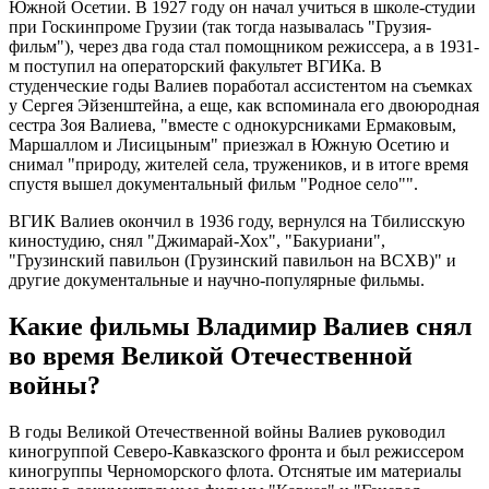
Южной Осетии. В 1927 году он начал учиться в школе-студии
при Госкинпроме Грузии (так тогда называлась "Грузия-
фильм"), через два года стал помощником режиссера, а в 1931-
м поступил на операторский факультет ВГИКа. В
студенческие годы Валиев поработал ассистентом на съемках
у Сергея Эйзенштейна, а еще, как вспоминала его двоюродная
сестра Зоя Валиева, "вместе с однокурсниками Ермаковым,
Маршаллом и Лисицыным" приезжал в Южную Осетию и
снимал "природу, жителей села, тружеников, и в итоге время
спустя вышел документальный фильм "Родное село"".
ВГИК Валиев окончил в 1936 году, вернулся на Тбилисскую
киностудию, снял "Джимарай-Хох", "Бакуриани",
"Грузинский павильон (Грузинский павильон на ВСХВ)" и
другие документальные и научно-популярные фильмы.
Какие фильмы Владимир Валиев снял
во время Великой Отечественной
войны?
В годы Великой Отечественной войны Валиев руководил
киногруппой Северо-Кавказского фронта и был режиссером
киногруппы Черноморского флота. Отснятые им материалы