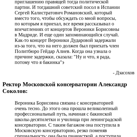
приглашению правящей тогда политической
партии. И тогдашний советский посол в Испании
Сергей Калистратович Романовский, который
вместо того, чтобы обсуждать со мной вопросы,
по которым я приехал, все время рассказывал о
впечатлениях от концертов Вероники Борисовны
в Мадриде. И еще один запоминающийся случай.
Как-то концерт Вероники Дударовой задержали
из-за того, что на него должен был приехать член
Политбюро Гейдар Алиев. Когда она узнала о
причине задержки, сказала: "Ну и что, я рада,
потому что я бакинка"э
- Дзасохов
Ректор Московской консерватории Александр
Соколов:
Вероника Борисовна связана с консерваторией
очень тесно. До этого она прошла великолепный
профессиональный путь, начиная с бакинской
школы-десятилетки и училища при ленинградской
консерватории. С таким багажом она поступила в
Московскую консерваторию, резко поменяв
специальность: она была пианисткой, а поступила