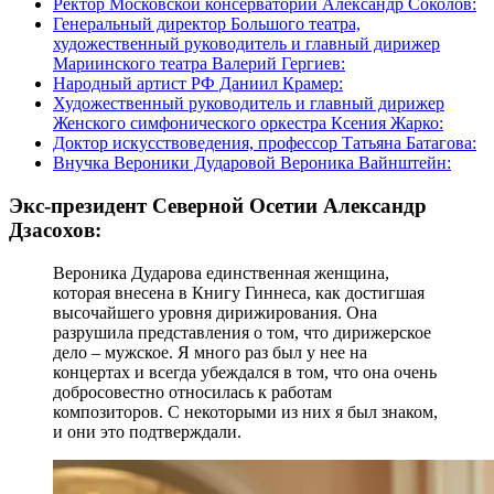
Ректор Московской консерватории Александр Соколов:
Генеральный директор Большого театра,
художественный руководитель и главный дирижер
Мариинского театра Валерий Гергиев:
Народный артист РФ Даниил Крамер:
Художественный руководитель и главный дирижер
Женского симфонического оркестра Ксения Жарко:
Доктор искусствоведения, профессор Татьяна Батагова:
Внучка Вероники Дударовой Вероника Вайнштейн:
Экс-президент Северной Осетии Александр
Дзасохов:
Вероника Дударова единственная женщина,
которая внесена в Книгу Гиннеса, как достигшая
высочайшего уровня дирижирования. Она
разрушила представления о том, что дирижерское
дело – мужское. Я много раз был у нее на
концертах и всегда убеждался в том, что она очень
добросовестно относилась к работам
композиторов. С некоторыми из них я был знаком,
и они это подтверждали.