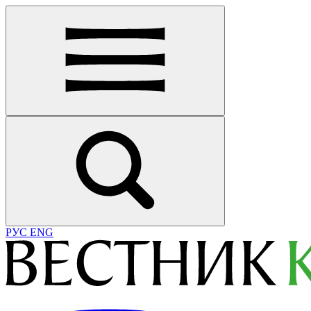
РУС
ENG