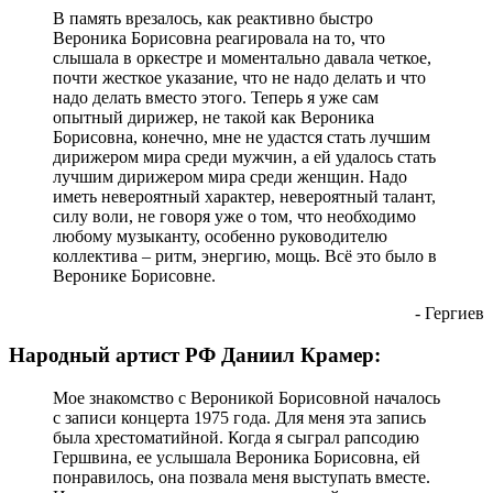
В память врезалось, как реактивно быстро
Вероника Борисовна реагировала на то, что
слышала в оркестре и моментально давала четкое,
почти жесткое указание, что не надо делать и что
надо делать вместо этого. Теперь я уже сам
опытный дирижер, не такой как Вероника
Борисовна, конечно, мне не удастся стать лучшим
дирижером мира среди мужчин, а ей удалось стать
лучшим дирижером мира среди женщин. Надо
иметь невероятный характер, невероятный талант,
силу воли, не говоря уже о том, что необходимо
любому музыканту, особенно руководителю
коллектива – ритм, энергию, мощь. Всё это было в
Веронике Борисовне.
- Гергиев
Народный артист РФ Даниил Крамер:
Мое знакомство с Вероникой Борисовной началось
с записи концерта 1975 года. Для меня эта запись
была хрестоматийной. Когда я сыграл рапсодию
Гершвина, ее услышала Вероника Борисовна, ей
понравилось, она позвала меня выступать вместе.