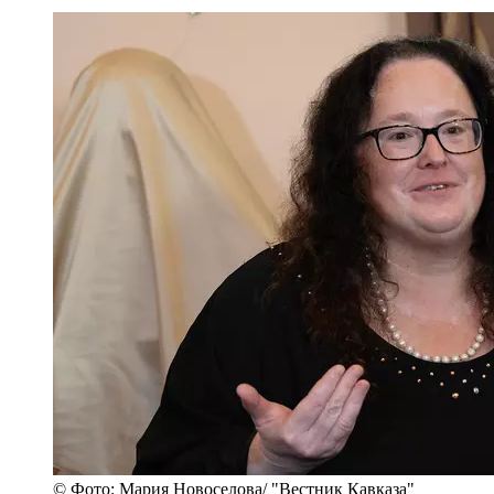
© Фото: Мария Новоселова/ "Вестник Кавказа"
Мое уважение к ней возросло при очень странном
случае. Мы выступали в Большом зале
консерватории. Уже собирались выходить, дверь
нам уже открыли. Я собираюсь сделать шаг и
вдруг чувствую на плече руку и шепот сзади:
"Стой". Я оборачиваюсь, стоит белая Вероника
Борисовна. Она волнуется! Великий, знаменитый
дирижер волнуется. Она не может начать. Нам
закрыли дверь. Мы стояли, ждали. Потом ее
внезапная улыбка: "Все, я готова. Пошли". Вот так
мы тогда вышли с ней на сцену. Да, она жестко
руководила оркестром, дисциплина была
железная. И с ней было легко работать.
- Крамер