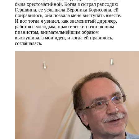
© Фото: Мария Новоселова/ "Вестник Кавказа"
В память врезалось, как реактивно быстро
Вероника Борисовна реагировала на то, что
слышала в оркестре и моментально давала четкое,
почти жесткое указание, что не надо делать и что
надо делать вместо этого. Теперь я уже сам
опытный дирижер, не такой как Вероника
Борисовна, конечно, мне не удастся стать лучшим
дирижером мира среди мужчин, а ей удалось стать
лучшим дирижером мира среди женщин. Надо
иметь невероятный характер, невероятный талант,
силу воли, не говоря уже о том, что необходимо
любому музыканту, особенно руководителю
коллектива – ритм, энергию, мощь. Всё это было в
Веронике Борисовне.
- Гергиев
Народный артист РФ Даниил Крамер:
Мое знакомство с Вероникой Борисовной началось
с записи концерта 1975 года. Для меня эта запись
была хрестоматийной. Когда я сыграл рапсодию
Гершвина, ее услышала Вероника Борисовна, ей