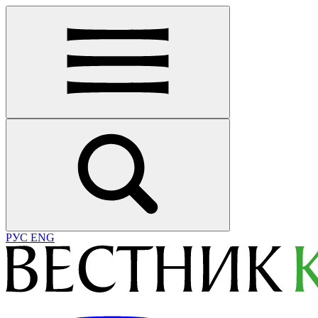
РУС
ENG