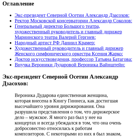
© Фото: Мария Новоселова/ “Вестник Кавказа“
Вчера в фойе Большого зала Московской государственной
консерватории прошло торжественное открытие бюста
дирижера Вероники Дударовой, осетинке, родившейся в Баку
и покорившей весь мир.
Оглавление