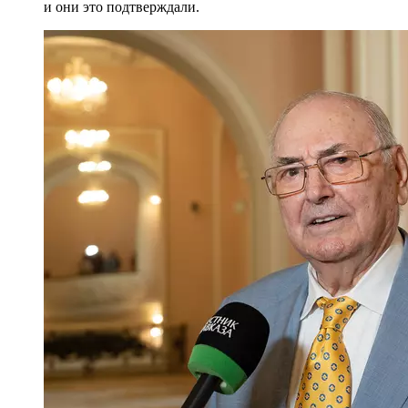
Экс-президент Северной Осетии Александр Дзасохов:
Ректор Московской консерватории Александр Соколов:
Генеральный директор Большого театра,
художественный руководитель и главный дирижер
Мариинского театра Валерий Гергиев:
Народный артист РФ Даниил Крамер:
Художественный руководитель и главный дирижер
Женского симфонического оркестра Ксения Жарко:
Доктор искусствоведения, профессор Татьяна Батагова:
Внучка Вероники Дударовой Вероника Вайнштейн:
Экс-президент Северной Осетии Александр
Дзасохов:
Вероника Дударова единственная женщина,
которая внесена в Книгу Гиннеса, как достигшая
высочайшего уровня дирижирования. Она
разрушила представления о том, что дирижерское
дело – мужское. Я много раз был у нее на
концертах и всегда убеждался в том, что она очень
добросовестно относилась к работам
композиторов. С некоторыми из них я был знаком,
и они это подтверждали.