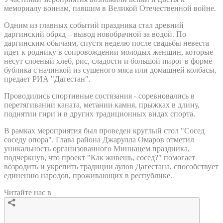
мемориалу воинам, павшим в Великой Отечественной войне.
Одним из главных событий праздника стал древний
даргинский обряд – вывод новобрачной за водой. По
даргинским обычаям, спустя неделю после свадьбы невеста
идет к роднику в сопровождении молодых женщин, которые
несут слоеный хлеб, рис, сладости и большой пирог в форме
бублика с начинкой из сушеного мяса или домашней колбасы,
предает РИА "Дагестан".
Проводились спортивные состязания - соревновались в
перетягивании каната, метании камня, прыжках в длину,
поднятии гири и в других традиционных видах спорта.
В рамках мероприятия был проведен круглый стол "Сосед
соседу опора". Глава района Джарулла Омаров отметил
уникальность организованного Миннацем праздника,
подчеркнув, что проект "Как живешь, сосед?" помогает
возродить и укрепить традиции аулов Дагестана, способствует
единению народов, проживающих в республике.
Читайте нас в