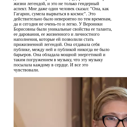
© Фото: Мария Новоселова/ "Вестник Кавказа"
Доктор искусствоведения, профессор Татьяна
Батагова:
Я написала первую книгу о Веронике Борисовне
еще при ее жизни, общалась достаточно плотно и
часто. Все, с кем я встречалась, с удовольствием
давали мне интервью о ней. Дударова стала при
жизни легендой, и это не только гендерный
аспект. Мне даже один человек сказал: "Она, как