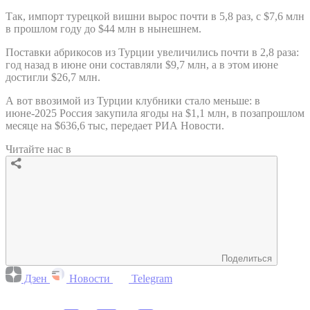
© Фото: Мария Новоселова/ “Вестник Кавказа“
За июнь 2026 года РФ закупила у Турции в несколько раз
больше абрикосов и вишни, чем за аналогичный период
прошлого года.
Поставки вишни и абрикосов из
Турции
в Россию в июне
выросли в разы по сравнению с тем же месяцем 2025 года,
следует из данных статистической службы Турции.
Так, импорт турецкой вишни вырос почти в 5,8 раз, с $7,6 млн
в прошлом году до $44 млн в нынешнем.