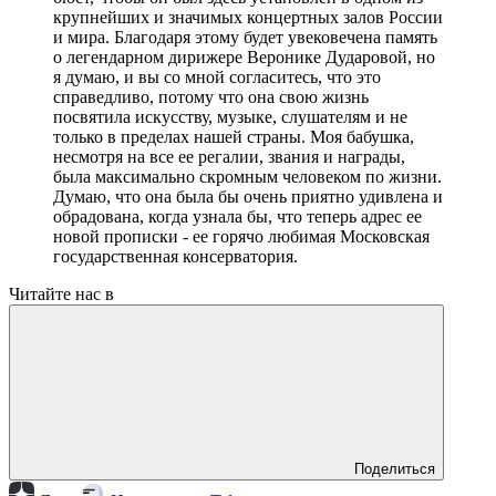
© Фото: Мария Новоселова/ "Вестник Кавказа"
Внучка Вероники Дударовой Вероника
Вайнштейн:
Я благодарю всех за прекрасные и теплые слова в
адрес Вероники Борисовны и от лица моей семьи
выражаю огромную благодарность всем, кто
приложил усилия для того, чтобы сегодняшнее
мероприятие состоялось, чтобы был создан этот
бюст, чтобы он был здесь установлен в одном из
крупнейших и значимых концертных залов России
и мира. Благодаря этому будет увековечена память