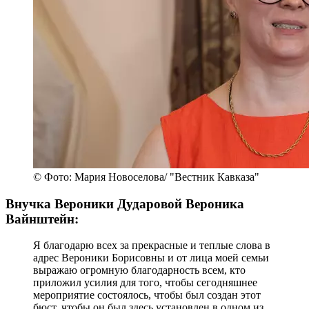
Гагарин, сумела вырваться в космос". Это
действительно было невероятно по тем временам,
да и сегодня не очень-то и легко. У Вероники
Борисовны были уникальные свойства ее таланта,
ее дарования, ее жизненного и личностного
наполнения, которые ей позволили стать
прижизненной легендой. Она отдавала себя
публике, между ней и публикой никогда не было
барьеров. Она обладала мощной энергетикой и
таким погружением в музыку, что эту музыку
посылала каждому в сердце. И все это
чувствовали.