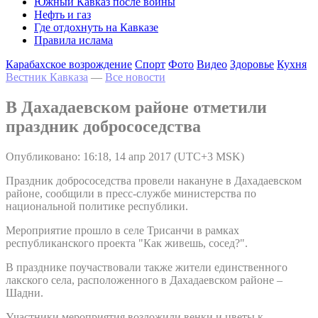
Южный Кавказ после войны
Нефть и газ
Где отдохнуть на Кавказе
Правила ислама
Карабахское возрождение
Спорт
Фото
Видео
Здоровье
Кухня
Вестник Кавказа
—
Все новости
В Дахадаевском районе отметили
праздник добрососедства
Опубликовано: 16:18, 14 апр 2017 (UTC+3 MSK)
Праздник добрососедства провели накануне в Дахадаевском
районе, сообщили в пресс-службе министерства по
национальной политике республики.
Мероприятие прошло в селе Трисанчи в рамках
республиканского проекта "Как живешь, сосед?".
В празднике поучаствовали также жители единственного
лакского села, расположенного в Дахадаевском районе –
Шадни.
Участники мероприятия возложили венки и цветы к