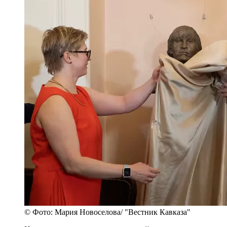
© Фото: Мария Новоселова/ "Вестник Кавказа"
Один из астероидов в космосе носит ее имя, но
главное, конечно, не только во внешних знаках
внимания, а в том, что она возглавила оркестр,
которым руководила 29 лет. Она много
гастролировала, поэтому послужной список
чрезвычайно широк. Она одной из первых
повернулась лицом к творчеству композиторов-
современников, то есть к тем, кого играли мало.
Но Вероника Дударова всегда старалась включить
в свои концерты такого рода музыку.
- Соколов