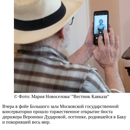
абрикосы
Россия и Турция
сельское хозяйство на Востоке
клубника
Подписывайтесь на наш Телеграм-канал
Вестник Кавказа
—
Статьи
В Московской консерватории открыли
бюст Вероники Дударовой
Опубликовано: 3:00, 4 авг 2026 (UTC+3 MSK)
"Вестник Кавказа"