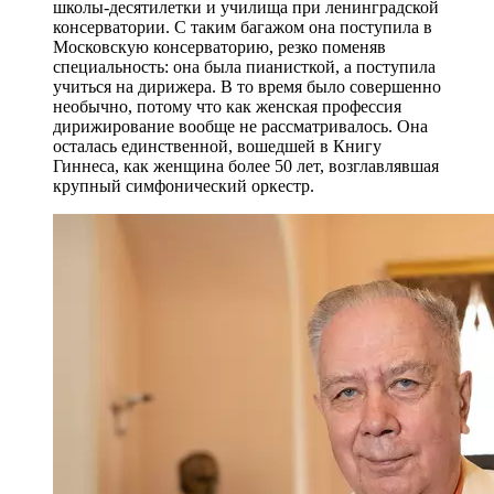
В конце 1980-х я прилетел в Мадрид по
приглашению правящей тогда политической
партии. И тогдашний советский посол в Испании
Сергей Калистратович Романовский, который
вместо того, чтобы обсуждать со мной вопросы,
по которым я приехал, все время рассказывал о
впечатлениях от концертов Вероники Борисовны
в Мадриде. И еще один запоминающийся случай.
Как-то концерт Вероники Дударовой задержали
из-за того, что на него должен был приехать член
Политбюро Гейдар Алиев. Когда она узнала о
причине задержки, сказала: "Ну и что, я рада,
потому что я бакинка"э
- Дзасохов
Ректор Московской консерватории Александр
Соколов:
Вероника Борисовна связана с консерваторией
очень тесно. До этого она прошла великолепный
профессиональный путь, начиная с бакинской
школы-десятилетки и училища при ленинградской
консерватории. С таким багажом она поступила в