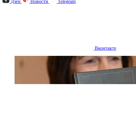
о легендарном дирижере Веронике Дударовой, но
я думаю, и вы со мной согласитесь, что это
справедливо, потому что она свою жизнь
посвятила искусству, музыке, слушателям и не
только в пределах нашей страны. Моя бабушка,
несмотря на все ее регалии, звания и награды,
была максимально скромным человеком по жизни.
Думаю, что она была бы очень приятно удивлена и
обрадована, когда узнала бы, что теперь адрес ее
новой прописки - ее горячо любимая Московская
государственная консерватория.
Читайте нас в
Поделиться
Дзен
Новости
Telegram