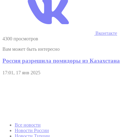
Поставки абрикосов из Турции увеличились почти в 2,8 раза:
год назад в июне они составляли $9,7 млн, а в этом июне
достигли $26,7 млн.
А вот ввозимой из Турции клубники стало меньше: в
июне-2025 Россия закупила ягоды на $1,1 млн, в позапрошлом
месяце на $636,6 тыс, передает РИА Новости.
Читайте нас в
Поделиться
Дзен
Новости
Telegram