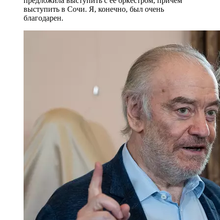
которые раньше были связаны политически. До
сих пор почти все ректоры бывших республик
Советского союза - воспитанники Московской
консерватории, поэтому связи у нас
продолжаются. У меня на кафедре теории музыки
есть очень интересные специалисты родом из
Азербайджана.
- ректор Московской консерватории
Генеральный директор Большого театра,
художественный руководитель и главный
дирижер Мариинского театра Валерий Гергиев:
Вероника Борисовна Дударова уже была признана
первой женщиной-дирижером в мире, когда я
только поступил в консерваторию. Я думать и
гадать не мог о том, что я с ней вообще
познакомлюсь, потому что она была очень
высоко… Тем не менее я выиграл какой-то
всесоюзный конкурс, и мне Вероника Борисовна
предложила выступить с ее оркестром, причем
выступить в Сочи. Я, конечно, был очень
благодарен.