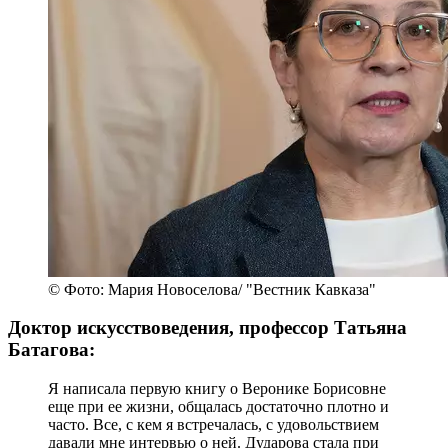
дирижер Женского симфонического оркестра
Ксения Жарко:
Сильнейшее впечатление, которое врезалось в
мою детскую память, это гастроли оркестра
Вероники Борисовны. Красивейшая женщина-
дирижер, то она выходит в бирюзовом, то в
черном, и покоряет океан звуков. Позже я имела
счастье с Вероникой Борисовной несколько раз в
жизни встретиться. В 1980-х годах в Латинской
Америке были гастроли оркестра Вероники
Дударовой и до сих пор люди помнят в деталях те
концерты.