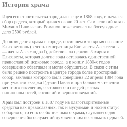
История храма
Идея его строительства зародилась еще в 1868 году, и начался
сбор средств, который длился около 20 лет. Сам великий князь
Михаил Николаевич Романов пожертвовал на богоугодное
дело 2500 рублей.
До возведения храма в городе, носившем в то время название
Елизаветполь (в честь императрицы Елизаветы Алексеевны
— жены Александра I), действовала церковь Захария и
Елизаветы, которая долгие годы оставалась единственной
православной церковью города, а к концу 1880-х годов
совершенно обветшала и могла обрушиться. В связи с этим
было решено построить в центре города более просторный
собор, закладка которого была совершена 22 апреля 1884 года
при участии экзарха Грузии Павла и при большом стечении
местного населения, состоящего из людей разных
национальностей, сословий и вероисповеданий.
Храм был построен в 1887 году на благотворительные
средства как православных, так и мусульман и носил статус
соборного, то есть особо значимого храма, служащего для
совершения богослужений духовенством нескольких церквей.