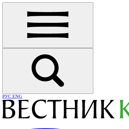
РУС
ENG