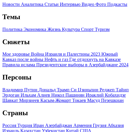
Новости
Аналитика
Статьи
Интервью
Видео
Фото
Подкасты
Темы
Политика
Экономика
Жизнь
Культура
Спорт
Туризм
Сюжеты
Мое здоровье
Война Израиля и Палестины 2023
Южный
Кавказ после войны
Нефть и газ
Где отдохнуть на Кавказе
Правила ислама
Президентские выборы в Азербайджане 2024
Персоны
Владимир Путин
Дональд Трамп
Си Цзиньпин
Реджеп Тайип
Эрдоган
Ильхам Алиев
Никол Пашинян
Ираклий Кобахидзе
Шавкат Мирзиеев
Касым-Жомарт Токаев
Масуд Пезешкиан
Страны
Россия
Турция
Иран
Азербайджан
Армения
Грузия
Абхазия
Израиль
Казахстан
Узбекистан
Китай
США