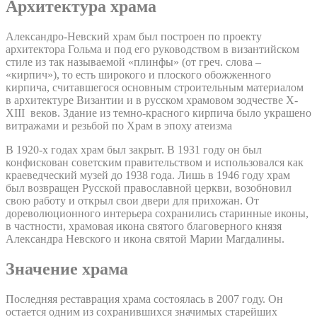
Архитектура храма
Александро-Невский храм был построен по проекту
архитектора Гольма и под его руководством в византийском
стиле из так называемой «плинфы» (от греч. слова –
«кирпич»), то есть широкого и плоского обожженного
кирпича, считавшегося основным строительным материалом
в архитектуре Византии и в русском храмовом зодчестве X-
XIII веков. Здание из темно-красного кирпича было украшено
витражами и резьбой по Храм в эпоху атеизма
В 1920-х годах храм был закрыт. В 1931 году он был
конфискован советским правительством и использовался как
краеведческий музей до 1938 года. Лишь в 1946 году храм
был возвращен Русской православной церкви, возобновил
свою работу и открыл свои двери для прихожан. От
дореволюционного интерьера сохранились старинные иконы,
в частности, храмовая икона святого благоверного князя
Александра Невского и икона святой Марии Магдалины.
Значение храма
Последняя реставрация храма состоялась в 2007 году. Он
остается одним из сохранившихся значимых старейших