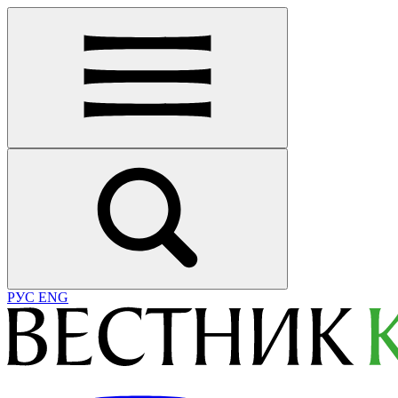
РУС
ENG