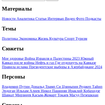
Материалы
Новости
Аналитика
Статьи
Интервью
Видео
Фото
Подкасты
Темы
Политика
Экономика
Жизнь
Культура
Спорт
Туризм
Сюжеты
Мое здоровье
Война Израиля и Палестины 2023
Южный
Кавказ после войны
Нефть и газ
Где отдохнуть на Кавказе
Правила ислама
Президентские выборы в Азербайджане 2024
Персоны
Владимир Путин
Дональд Трамп
Си Цзиньпин
Реджеп Тайип
Эрдоган
Ильхам Алиев
Никол Пашинян
Ираклий Кобахидзе
Шавкат Мирзиеев
Касым-Жомарт Токаев
Масуд Пезешкиан