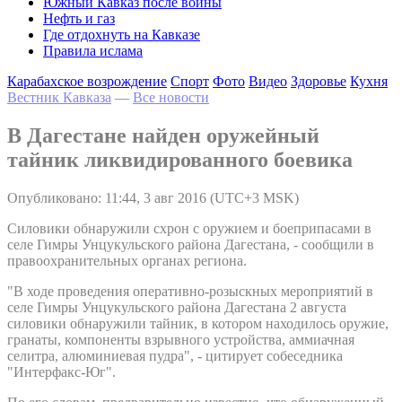
Южный Кавказ после войны
Нефть и газ
Где отдохнуть на Кавказе
Правила ислама
Карабахское возрождение
Спорт
Фото
Видео
Здоровье
Кухня
Вестник Кавказа
—
Все новости
В Дагестане найден оружейный
тайник ликвидированного боевика
Опубликовано: 11:44, 3 авг 2016 (UTC+3 MSK)
Силовики обнаружили схрон с оружием и боеприпасами в
селе Гимры Унцукульского района Дагестана, - сообщили в
правоохранительных органах региона.
"В ходе проведения оперативно-розыскных мероприятий в
селе Гимры Унцукульского района Дагестана 2 августа
силовики обнаружили тайник, в котором находилось оружие,
гранаты, компоненты взрывного устройства, аммиачная
селитра, алюминиевая пудра", - цитирует собеседника
"Интерфакс-Юг".