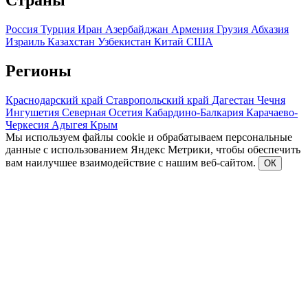
Страны
Россия
Турция
Иран
Азербайджан
Армения
Грузия
Абхазия
Израиль
Казахстан
Узбекистан
Китай
США
Регионы
Краснодарский край
Ставропольский край
Дагестан
Чечня
Ингушетия
Северная Осетия
Кабардино-Балкария
Карачаево-
Черкесия
Адыгея
Крым
Мы используем файлы cookie и обрабатываем персональные
данные с использованием Яндекс Метрики, чтобы обеспечить
вам наилучшее взаимодействие с нашим веб-сайтом.
ОК