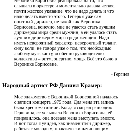
Вероника Борисовна реагировала на то, что
слышала в оркестре и моментально давала четкое,
почти жесткое указание, что не надо делать и что
надо делать вместо этого. Теперь я уже сам
опытный дирижер, не такой как Вероника
Борисовна, конечно, мне не удастся стать лучшим
дирижером мира среди мужчин, а ей удалось стать
лучшим дирижером мира среди женщин. Надо
иметь невероятный характер, невероятный талант,
силу воли, не говоря уже о том, что необходимо
любому музыканту, особенно руководителю
коллектива – ритм, энергию, мощь. Всё это было в
Веронике Борисовне.
- Гергиев
Народный артист РФ Даниил Крамер:
Мое знакомство с Вероникой Борисовной началось
с записи концерта 1975 года. Для меня эта запись
была хрестоматийной. Когда я сыграл рапсодию
Гершвина, ее услышала Вероника Борисовна, ей
понравилось, она позвала меня выступать вместе.
И вот тогда я увидел, как знаменитый дирижер,
работая с молодым, практически начинающим