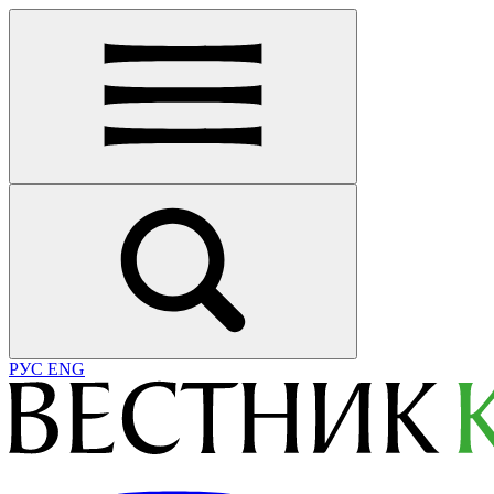
РУС
ENG