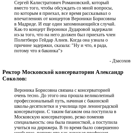
Сергей Калистратович Романовский, который
вместо того, чтобы обсуждать со мной вопросы,
по которым я приехал, все время рассказывал о
впечатлениях от концертов Вероники Борисовны
в Мадриде. И еще один запоминающийся случай.
Как-то концерт Вероники Дударовой задержали
из-за того, что на него должен был приехать член
Политбюро Гейдар Алиев. Когда она узнала о
причине задержки, сказала: "Ну и что, я рада,
потому что я бакинка"э
- Дзасохов
Ректор Московской консерватории Александр
Соколов:
Вероника Борисовна связана с консерваторией
очень тесно. До этого она прошла великолепный
профессиональный путь, начиная с бакинской
школы-десятилетки и училища при ленинградской
консерватории. С таким багажом она поступила в
Московскую консерваторию, резко поменяв
специальность: она была пианисткой, а поступила
учиться на дирижера. В то время было совершенно
необычно, потому что как женская профессия