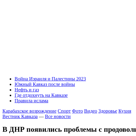
Война Израиля и Палестины 2023
Южный Кавказ после войны
Нефть и газ
Где отдохнуть на Кавказе
Правила ислама
Карабахское возрождение
Спорт
Фото
Видео
Здоровье
Кухня
Вестник Кавказа
—
Все новости
В ДНР появились проблемы с продовол