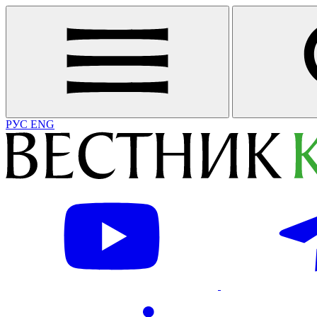
РУС
ENG