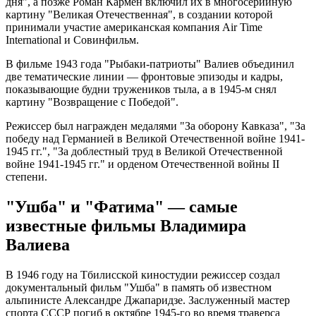
дня", а позже Роман Кармен включил их в многосерийную
картину "Великая Отечественная", в создании которой
принимали участие американская компания Air Time
International и Совинфильм.
В фильме 1943 года "Рыбаки-патриоты" Валиев объединил
две тематические линии — фронтовые эпизоды и кадры,
показывающие будни тружеников тыла, а в 1945-м снял
картину "Возвращение с Победой".
Режиссер был награжден медалями "За оборону Кавказа", "За
победу над Германией в Великой Отечественной войне 1941-
1945 гг.", "За доблестный труд в Великой Отечественной
войне 1941-1945 гг." и орденом Отечественной войны II
степени.
"Ушба" и "Фатима" — самые
известные фильмы Владимира
Валиева
В 1946 году на Тбилисской киностудии режиссер создал
документальный фильм "Ушба" в память об известном
альпинисте Александре Джапаридзе. Заслуженный мастер
спорта СССР погиб в октябре 1945-го во время траверса