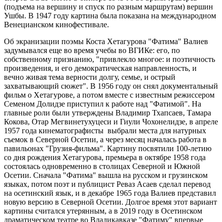
(подъема на вершину и спуск по разным маршрутам) вершин
Ушбы. В 1947 году картина была показана на международном
Венецианском кинофестивале.
Об экранизации поэмы Коста Хетагурова "Фатима" Валиев
задумывался еще во время учебы во ВГИКе: его, по
собственному признанию, "привлекло многое: и поэтичность
произведения, и его демократическая направленность, и
вечно живая тема верности долгу, семье, и острый
захватывающий сюжет". В 1956 году он снял документальный
фильм о Хетагурове, а потом вместе с известным режиссером
Семеном Долидзе приступил к работе над "Фатимой". На
главные роли были утверждены Владимир Тхапсаев, Тамара
Кокова, Отар Мегвинетухуцеси и Гиули Чохонелидзе, в апреле
1957 года кинематографисты выбрали места для натурных
съемок в Северной Осетии, а через месяц началась работа в
павильонах "Грузия-фильма". Картину посвятили 100-летию
со дня рождения Хетагурова, премьера в октябре 1958 года
состоялась одновременно в столицах Северной и Южной
Осетии. Сначала "Фатима" вышла на русском и грузинском
языках, потом поэт и публицист Реваз Асаев сделал перевод
на осетинский язык, и в декабре 1965 года Валиев представил
новую версию в Северной Осетии. Долгое время этот вариант
картины считался утерянным, а в 2019 году в Осетинском
драматическом театре во Владикавказе "Фатиму" впервые