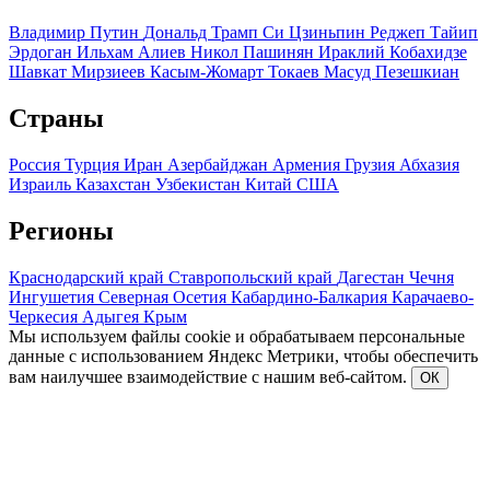
Владимир Путин
Дональд Трамп
Си Цзиньпин
Реджеп Тайип
Эрдоган
Ильхам Алиев
Никол Пашинян
Ираклий Кобахидзе
Шавкат Мирзиеев
Касым-Жомарт Токаев
Масуд Пезешкиан
Страны
Россия
Турция
Иран
Азербайджан
Армения
Грузия
Абхазия
Израиль
Казахстан
Узбекистан
Китай
США
Регионы
Краснодарский край
Ставропольский край
Дагестан
Чечня
Ингушетия
Северная Осетия
Кабардино-Балкария
Карачаево-
Черкесия
Адыгея
Крым
Мы используем файлы cookie и обрабатываем персональные
данные с использованием Яндекс Метрики, чтобы обеспечить
вам наилучшее взаимодействие с нашим веб-сайтом.
ОК