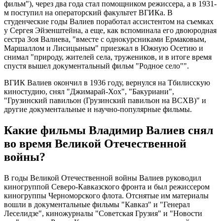
фильм"), через два года стал помощником режиссера, а в 1931-
м поступил на операторский факультет ВГИКа. В
студенческие годы Валиев поработал ассистентом на съемках
у Сергея Эйзенштейна, а еще, как вспоминала его двоюродная
сестра Зоя Валиева, "вместе с однокурсниками Ермаковым,
Маршаллом и Лисицыным" приезжал в Южную Осетию и
снимал "природу, жителей села, тружеников, и в итоге время
спустя вышел документальный фильм "Родное село"".
ВГИК Валиев окончил в 1936 году, вернулся на Тбилисскую
киностудию, снял "Джимарай-Хох", "Бакуриани",
"Грузинский павильон (Грузинский павильон на ВСХВ)" и
другие документальные и научно-популярные фильмы.
Какие фильмы Владимир Валиев снял
во время Великой Отечественной
войны?
В годы Великой Отечественной войны Валиев руководил
киногруппой Северо-Кавказского фронта и был режиссером
киногруппы Черноморского флота. Отснятые им материалы
вошли в документальные фильмы "Кавказ" и "Генерал
Леселидзе", киножурналы "Советская Грузия" и "Новости