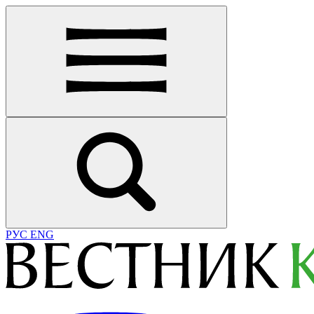
РУС
ENG