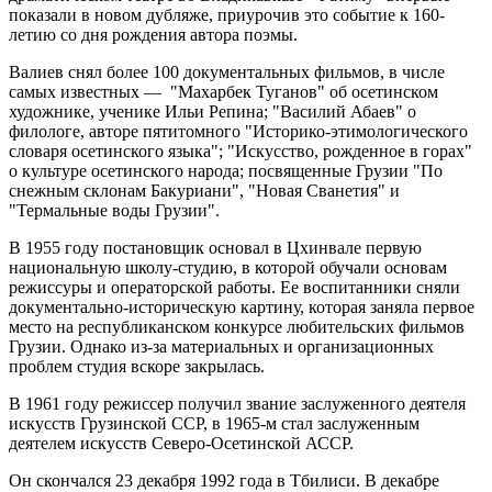
показали в новом дубляже, приурочив это событие к 160-
летию со дня рождения автора поэмы.
Валиев снял более 100 документальных фильмов, в числе
самых известных — "Махарбек Туганов" об осетинском
художнике, ученике Ильи Репина; "Василий Абаев" о
филологе, авторе пятитомного "Историко-этимологического
словаря осетинского языка"; "Искусство, рожденное в горах"
о культуре осетинского народа; посвященные Грузии "По
снежным склонам Бакуриани", "Новая Сванетия" и
"Термальные воды Грузии".
В 1955 году постановщик основал в Цхинвале первую
национальную школу-студию, в которой обучали основам
режиссуры и операторской работы. Ее воспитанники сняли
документально-историческую картину, которая заняла первое
место на республиканском конкурсе любительских фильмов
Грузии. Однако из-за материальных и организационных
проблем студия вскоре закрылась.
В 1961 году режиссер получил звание заслуженного деятеля
искусств Грузинской ССР, в 1965-м стал заслуженным
деятелем искусств Северо-Осетинской АССР.
Он скончался 23 декабря 1992 года в Тбилиси. В декабре