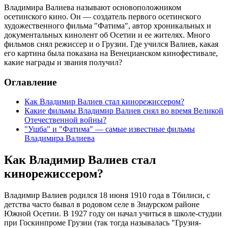
Владимира Валиева называют основоположником
осетинского кино. Он — создатель первого осетинского
художественного фильма "Фатима", автор хроникальных и
документальных кинолент об Осетии и ее жителях. Много
фильмов снял режиссер и о Грузии. Где учился Валиев, какая
его картина была показана на Венецианском кинофестивале,
какие награды и звания получил?
Оглавление
Как Владимир Валиев стал кинорежиссером?
Какие фильмы Владимир Валиев снял во время Великой
Отечественной войны?
"Ушба" и "Фатима" — самые известные фильмы
Владимира Валиева
Как Владимир Валиев стал
кинорежиссером?
Владимир Валиев родился 18 июня 1910 года в Тбилиси, с
детства часто бывал в родовом селе в Знаурском районе
Южной Осетии. В 1927 году он начал учиться в школе-студии
при Госкинпроме Грузии (так тогда называлась "Грузия-