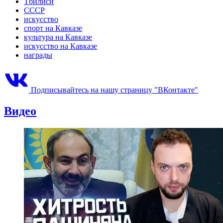
Тбилиси
СССР
искусство
спорт на Кавказе
культура на Кавказе
искусство на Кавказе
награды
Подписывайтесь на нашу страницу "ВКонтакте"
Видео