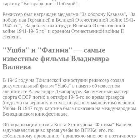
картину "Возвращение с Победой".
Режиссер был награжден медалями "За оборону Кавказа", "За
победу над Германией в Великой Отечественной войне 1941-
1945 гг.", "За доблестный труд в Великой Отечественной
войне 1941-1945 гг." и орденом Отечественной войны II
степени.
"Ушба" и "Фатима" — самые
известные фильмы Владимира
Валиева
В 1946 году на Тбилисской киностудии режиссер создал
документальный фильм "Ушба" в память об известном
альпинисте Александре Джапаридзе. Заслуженный мастер
спорта СССР погиб в октябре 1945-го во время траверса
(подъема на вершину и спуск по разным маршрутам) вершин
Ушбы. В 1947 году картина была показана на международном
Венецианском кинофестивале.
Об экранизации поэмы Коста Хетагурова "Фатима" Валиев
задумывался еще во время учебы во ВГИКе: его, по
собственному признанию, "привлекло многое: и поэтичность