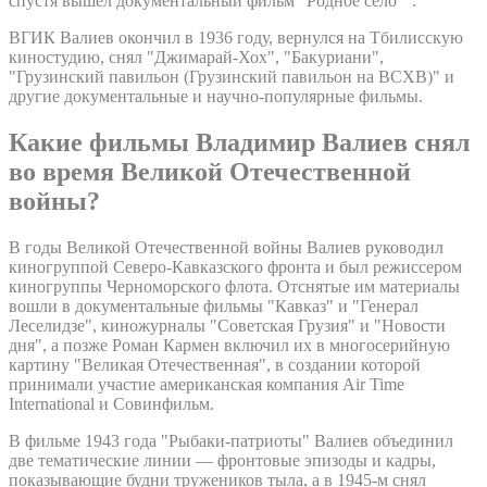
спустя вышел документальный фильм "Родное село"".
ВГИК Валиев окончил в 1936 году, вернулся на Тбилисскую
киностудию, снял "Джимарай-Хох", "Бакуриани",
"Грузинский павильон (Грузинский павильон на ВСХВ)" и
другие документальные и научно-популярные фильмы.
Какие фильмы Владимир Валиев снял
во время Великой Отечественной
войны?
В годы Великой Отечественной войны Валиев руководил
киногруппой Северо-Кавказского фронта и был режиссером
киногруппы Черноморского флота. Отснятые им материалы
вошли в документальные фильмы "Кавказ" и "Генерал
Леселидзе", киножурналы "Советская Грузия" и "Новости
дня", а позже Роман Кармен включил их в многосерийную
картину "Великая Отечественная", в создании которой
принимали участие американская компания Air Time
International и Совинфильм.
В фильме 1943 года "Рыбаки-патриоты" Валиев объединил
две тематические линии — фронтовые эпизоды и кадры,
показывающие будни тружеников тыла, а в 1945-м снял