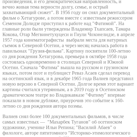
произведения, и его демократическая направленность, и
вечно живая тема верности долгу, семье, и острый
захватывающий сюжет". В 1956 году он снял документальный
фильм о Хетагурове, а потом вместе с известным режиссером
Семеном Долидзе приступил к работе над "Фатимой". На
главные роли были утверждены Владимир Тхапсаев, Тамара
Кокова, Отар Мегвинетухуцеси и Гиули Чохонелидзе, в апреле
1957 года кинематографисты выбрали места для натурных
съемок в Северной Осетии, а через месяц началась работа в
павильонах "Грузия-фильма". Картину посвятили 100-летию
со дня рождения Хетагурова, премьера в октябре 1958 года
состоялась одновременно в столицах Северной и Южной
Осетии. Сначала "Фатима" вышла на русском и грузинском
языках, потом поэт и публицист Реваз Асаев сделал перевод
на осетинский язык, и в декабре 1965 года Валиев представил
новую версию в Северной Осетии. Долгое время этот вариант
картины считался утерянным, а в 2019 году в Осетинском
драматическом театре во Владикавказе "Фатиму" впервые
показали в новом дубляже, приурочив это событие к 160-
летию со дня рождения автора поэмы.
Валиев снял более 100 документальных фильмов, в числе
самых известных — "Махарбек Туганов" об осетинском
художнике, ученике Ильи Репина; "Василий Абаев" о
филологе, авторе пятитомного "Историко-этимологического