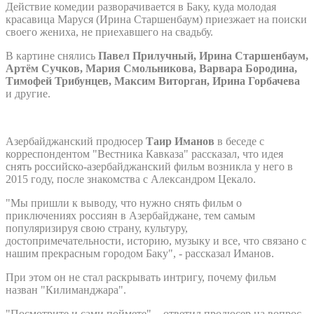
Действие комедии разворачивается в Баку, куда молодая
красавица Маруся (Ирина Старшенбаум) приезжает на поиски
своего жениха, не приехавшего на свадьбу.
В картине снялись
Павел Прилучный, Ирина Старшенбаум,
Артём Сучков, Мария Смольникова, Варвара Бородина,
Тимофей Трибунцев, Максим Виторган, Ирина Горбачева
и другие.
Азербайджанский продюсер
Таир Иманов
в беседе с
корреспондентом "Вестника Кавказа" рассказал, что идея
снять российско-азербайджанский фильм возникла у него в
2015 году, после знакомства с Александром Цекало.
"Мы пришли к выводу, что нужно снять фильм о
приключениях россиян в Азербайджане, тем самым
популяризируя свою страну, культуру,
достопримечательности, историю, музыку и все, что связано с
нашим прекрасным городом Баку", - рассказал Иманов.
При этом он не стал раскрывать интригу, почему фильм
назван "Килиманджара".
"Посмотрите и сами поймете", - ответил продюсер на вопрос