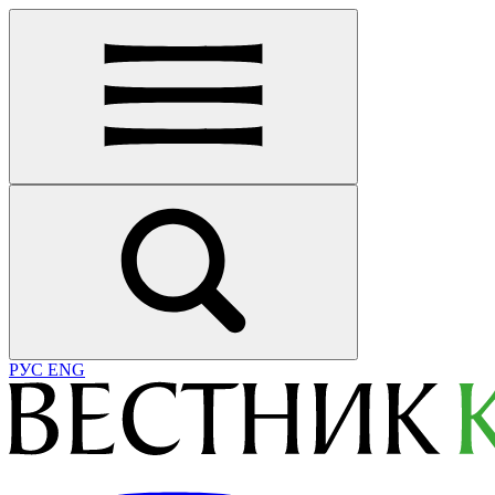
РУС
ENG