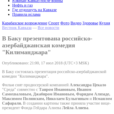
Южный Кавказ после войны
Нефть и газ
Где отдохнуть на Кавказе
Правила ислама
Карабахское возрождение
Спорт
Фото
Видео
Здоровье
Кухня
Вестник Кавказа
—
Все новости
В Баку презентована российско-
азербайджанская комедия
"Килиманджара"
Опубликовано: 21:00, 17 июл 2018 (UTC+3 MSK)
В Баку состоялась презентация российско-азербайджанской
комедии "Килиманджара".
Фильм снят продюсерской компанией
Александра Цекало
"Среда" совместно с
Таиром Имановым, Иваном
Самохваловым, Джабиром Имановым, Фаридом Ализаде,
Максимом Полинским, Николаем Булыгиным
и
Исмаилом
Сафарали.
В создании картины также
приняла участие вице-
президент Фонда Гейдара Алиева
Лейла Алиева
.