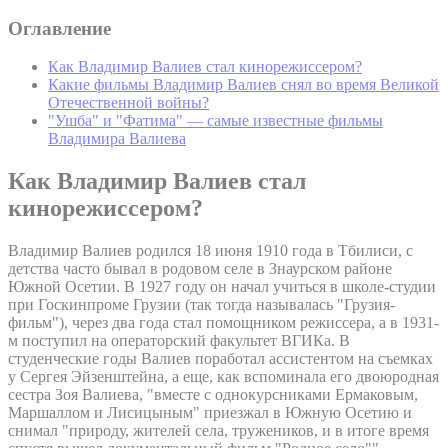
Оглавление
Как Владимир Валиев стал кинорежиссером?
Какие фильмы Владимир Валиев снял во время Великой
Отечественной войны?
"Ушба" и "Фатима" — самые известные фильмы
Владимира Валиева
Как Владимир Валиев стал
кинорежиссером?
Владимир Валиев родился 18 июня 1910 года в Тбилиси, с
детства часто бывал в родовом селе в Знаурском районе
Южной Осетии. В 1927 году он начал учиться в школе-студии
при Госкинпроме Грузии (так тогда называлась "Грузия-
фильм"), через два года стал помощником режиссера, а в 1931-
м поступил на операторский факультет ВГИКа. В
студенческие годы Валиев поработал ассистентом на съемках
у Сергея Эйзенштейна, а еще, как вспоминала его двоюродная
сестра Зоя Валиева, "вместе с однокурсниками Ермаковым,
Маршаллом и Лисицыным" приезжал в Южную Осетию и
снимал "природу, жителей села, тружеников, и в итоге время