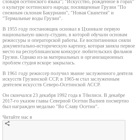
словаря осетинского языка"; "Искусство, рожденное в горах"
о культуре осетинского народа; посвященные Грузии "По
снежным склонам Бакуриани", "Новая Сванетия" и
"Термальные воды Грузии".
В 1955 году постановщик основал в Цхинвале первую
национальную школу-студию, в которой обучали основам
режиссуры и операторской работы. Ее воспитанники сняли
документально-историческую картину, которая заняла первое
место на республиканском конкурсе любительских фильмов
Грузии. Однако из-за материальных и организационных
проблем студия вскоре закрылась.
В 1961 году режиссер получил звание заслуженного деятеля
искусств Грузинской ССР, в 1965-м стал заслуженным
деятелем искусств Северо-Осетинской АССР.
Он скончался 23 декабря 1992 года в Тбилиси. В декабре
2017-го указом главы Северной Осетии Валиев посмертно
был награжден медалью "Во Славу Осетии".
Читайте нас в