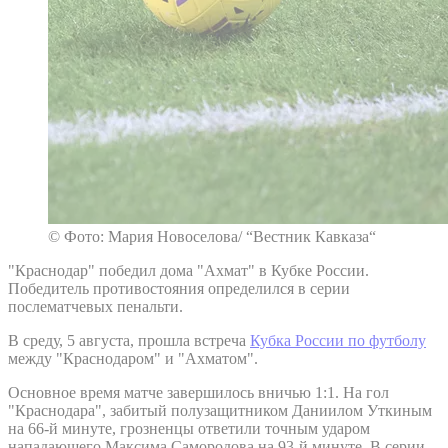
© Фото: Мария Новоселова/ “Вестник Кавказа“
"Краснодар" победил дома "Ахмат" в Кубке России.
Победитель противостояния определился в серии
послематчевых пенальти.
В среду, 5 августа, прошла встреча
Кубка России по футболу
между "Краснодаром" и "Ахматом".
Основное время матче завершилось вничью 1:1. На гол
"Краснодара", забитый полузащитником Даниилом Уткиным
на 66-й минуте, грозненцы ответили точным ударом
нападающего Максима Самородова на 93-й минуте. В серии