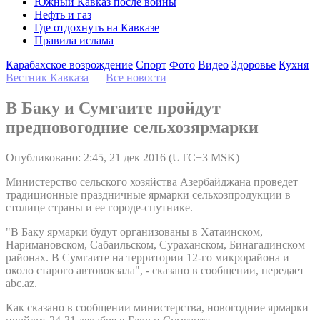
Южный Кавказ после войны
Нефть и газ
Где отдохнуть на Кавказе
Правила ислама
Карабахское возрождение
Спорт
Фото
Видео
Здоровье
Кухня
Вестник Кавказа
—
Все новости
В Баку и Сумгаите пройдут
предновогодние сельхозярмарки
Опубликовано: 2:45, 21 дек 2016 (UTC+3 MSK)
Министерство сельского хозяйства Азербайджана проведет
традиционные праздничные ярмарки сельхозпродукции в
столице страны и ее городе-спутнике.
"В Баку ярмарки будут организованы в Хатаинском,
Наримановском, Сабаильском, Сураханском, Бинагадинском
районах. В Сумгаите на территории 12-го микрорайона и
около старого автовокзала", - сказано в сообщении, передает
abc.az.
Как сказано в сообщении министерства, новогодние ярмарки