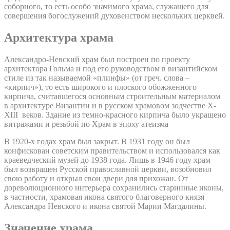
соборного, то есть особо значимого храма, служащего для
совершения богослужений духовенством нескольких церквей.
Архитектура храма
Александро-Невский храм был построен по проекту
архитектора Гольма и под его руководством в византийском
стиле из так называемой «плинфы» (от греч. слова –
«кирпич»), то есть широкого и плоского обожженного
кирпича, считавшегося основным строительным материалом
в архитектуре Византии и в русском храмовом зодчестве X-
XIII веков. Здание из темно-красного кирпича было украшено
витражами и резьбой по Храм в эпоху атеизма
В 1920-х годах храм был закрыт. В 1931 году он был
конфискован советским правительством и использовался как
краеведческий музей до 1938 года. Лишь в 1946 году храм
был возвращен Русской православной церкви, возобновил
свою работу и открыл свои двери для прихожан. От
дореволюционного интерьера сохранились старинные иконы,
в частности, храмовая икона святого благоверного князя
Александра Невского и икона святой Марии Магдалины.
Значение храма