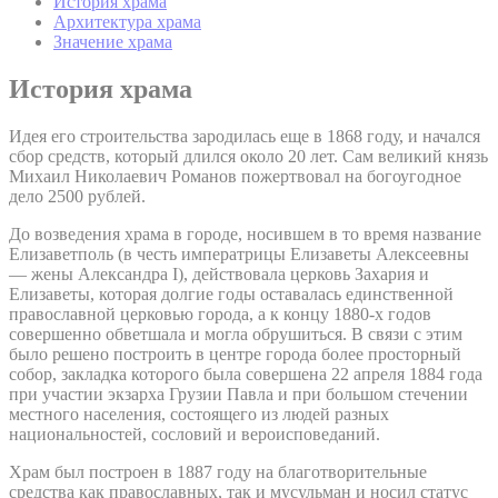
История храма
Архитектура храма
Значение храма
История храма
Идея его строительства зародилась еще в 1868 году, и начался
сбор средств, который длился около 20 лет. Сам великий князь
Михаил Николаевич Романов пожертвовал на богоугодное
дело 2500 рублей.
До возведения храма в городе, носившем в то время название
Елизаветполь (в честь императрицы Елизаветы Алексеевны
— жены Александра I), действовала церковь Захария и
Елизаветы, которая долгие годы оставалась единственной
православной церковью города, а к концу 1880-х годов
совершенно обветшала и могла обрушиться. В связи с этим
было решено построить в центре города более просторный
собор, закладка которого была совершена 22 апреля 1884 года
при участии экзарха Грузии Павла и при большом стечении
местного населения, состоящего из людей разных
национальностей, сословий и вероисповеданий.
Храм был построен в 1887 году на благотворительные
средства как православных, так и мусульман и носил статус