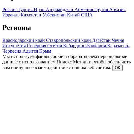
Россия
Турция
Иран
Азербайджан
Армения
Грузия
Абхазия
Израиль
Казахстан
Узбекистан
Китай
США
Регионы
Краснодарский край
Ставропольский край
Дагестан
Чечня
Ингушетия
Северная Осетия
Кабардино-Балкария
Карачаево-
Черкесия
Адыгея
Крым
Мы используем файлы cookie и обрабатываем персональные
данные с использованием Яндекс Метрики, чтобы обеспечить
вам наилучшее взаимодействие с нашим веб-сайтом.
ОК