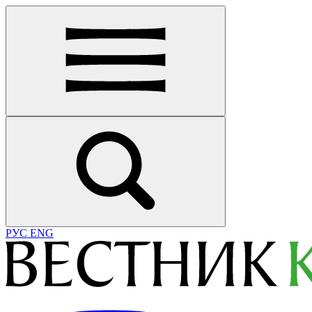
РУС
ENG