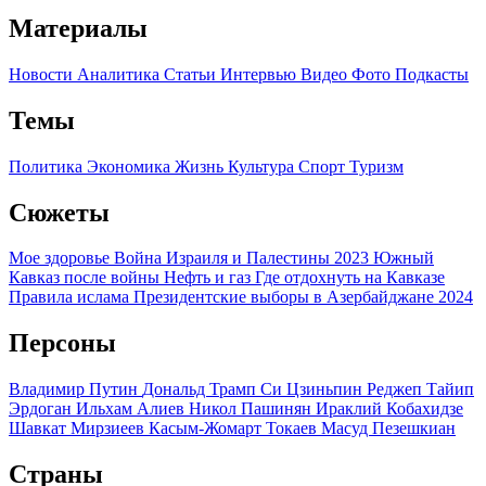
Материалы
Новости
Аналитика
Статьи
Интервью
Видео
Фото
Подкасты
Темы
Политика
Экономика
Жизнь
Культура
Спорт
Туризм
Сюжеты
Мое здоровье
Война Израиля и Палестины 2023
Южный
Кавказ после войны
Нефть и газ
Где отдохнуть на Кавказе
Правила ислама
Президентские выборы в Азербайджане 2024
Персоны
Владимир Путин
Дональд Трамп
Си Цзиньпин
Реджеп Тайип
Эрдоган
Ильхам Алиев
Никол Пашинян
Ираклий Кобахидзе
Шавкат Мирзиеев
Касым-Жомарт Токаев
Масуд Пезешкиан
Страны