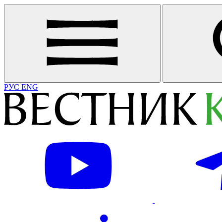
РУС
ENG