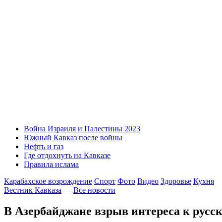
Война Израиля и Палестины 2023
Южный Кавказ после войны
Нефть и газ
Где отдохнуть на Кавказе
Правила ислама
Карабахское возрождение
Спорт
Фото
Видео
Здоровье
Кухня
Вестник Кавказа
—
Все новости
В Азербайджане взрыв интереса к русс