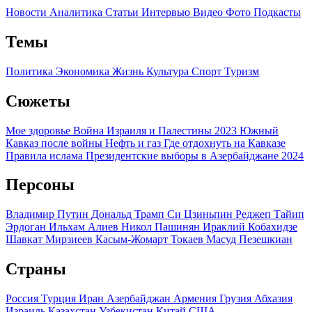
Новости
Аналитика
Статьи
Интервью
Видео
Фото
Подкасты
Темы
Политика
Экономика
Жизнь
Культура
Спорт
Туризм
Сюжеты
Мое здоровье
Война Израиля и Палестины 2023
Южный
Кавказ после войны
Нефть и газ
Где отдохнуть на Кавказе
Правила ислама
Президентские выборы в Азербайджане 2024
Персоны
Владимир Путин
Дональд Трамп
Си Цзиньпин
Реджеп Тайип
Эрдоган
Ильхам Алиев
Никол Пашинян
Ираклий Кобахидзе
Шавкат Мирзиеев
Касым-Жомарт Токаев
Масуд Пезешкиан
Страны
Россия
Турция
Иран
Азербайджан
Армения
Грузия
Абхазия
Израиль
Казахстан
Узбекистан
Китай
США