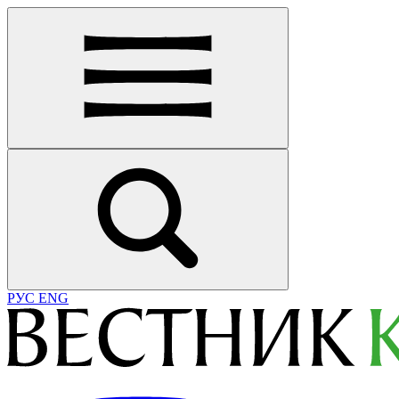
РУС
ENG