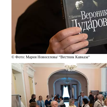
© Фото: Мария Новоселова/ “Вестник Кавказа“