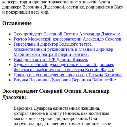
консерватории прошло торжественное открытие бюста
дирижера Вероники Дударовой, осетинке, родившейся в Баку
и покорившей весь мир.
Оглавление
Экс-президент Северной Осетии Александр Дзасохов:
Ректор Московской консерватории Александр Соколов:
Генеральный директор Большого театра,
художественный руководитель и главный дирижер
Мариинского театра Валерий Гергиев:
Народный артист РФ Даниил Крамер:
Художественный руководитель и главный дирижер
Женского симфонического оркестра Ксения Жарко:
Доктор искусствоведения, профессор Татьяна Батагова:
Внучка Вероники Дударовой Вероника Вайнштейн:
Экс-президент Северной Осетии Александр
Дзасохов:
Вероника Дударова единственная женщина,
которая внесена в Книгу Гиннеса, как достигшая
высочайшего уровня дирижирования. Она
разрушила представления о том, что дирижерское