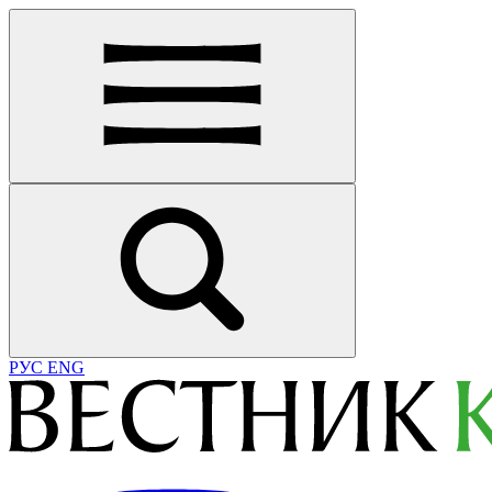
РУС
ENG