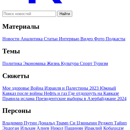
Найти
Материалы
Новости
Аналитика
Статьи
Интервью
Видео
Фото
Подкасты
Темы
Политика
Экономика
Жизнь
Культура
Спорт
Туризм
Сюжеты
Мое здоровье
Война Израиля и Палестины 2023
Южный
Кавказ после войны
Нефть и газ
Где отдохнуть на Кавказе
Правила ислама
Президентские выборы в Азербайджане 2024
Персоны
Владимир Путин
Дональд Трамп
Си Цзиньпин
Реджеп Тайип
Эрдоган
Ильхам Алиев
Никол Пашинян
Ираклий Кобахидзе