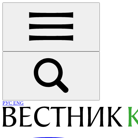
РУС
ENG