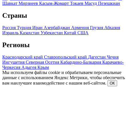
Шавкат Мирзиеев
Касым-Жомарт Токаев
Масуд Пезешкиан
Страны
Россия
Турция
Иран
Азербайджан
Армения
Грузия
Абхазия
Израиль
Казахстан
Узбекистан
Китай
США
Регионы
Краснодарский край
Ставропольский край
Дагестан
Чечня
Ингушетия
Северная Осетия
Кабардино-Балкария
Карачаево-
Черкесия
Адыгея
Крым
Мы используем файлы cookie и обрабатываем персональные
данные с использованием Яндекс Метрики, чтобы обеспечить
вам наилучшее взаимодействие с нашим веб-сайтом.
ОК