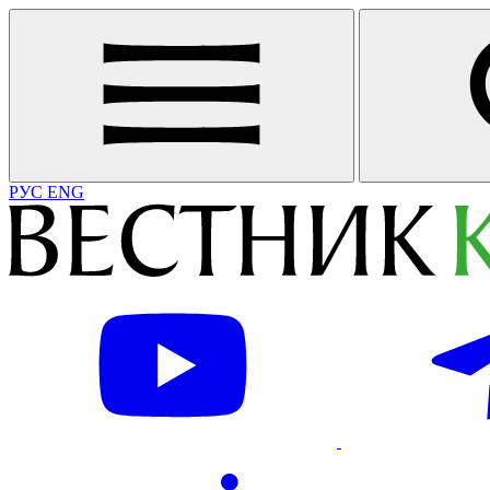
РУС
ENG