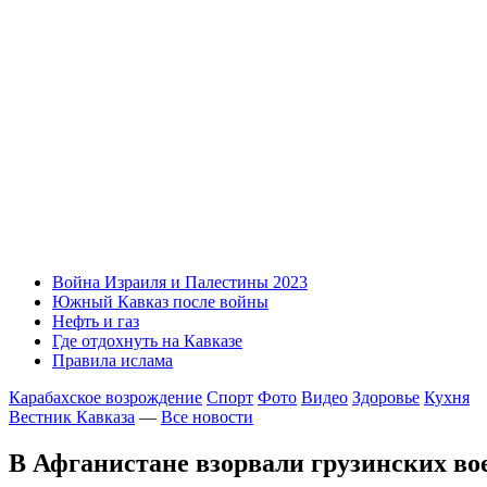
Война Израиля и Палестины 2023
Южный Кавказ после войны
Нефть и газ
Где отдохнуть на Кавказе
Правила ислама
Карабахское возрождение
Спорт
Фото
Видео
Здоровье
Кухня
Вестник Кавказа
—
Все новости
В Афганистане взорвали грузинских в