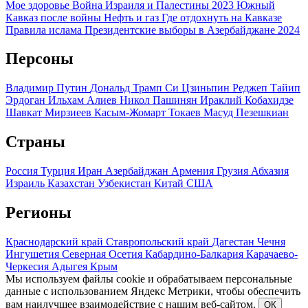
Мое здоровье
Война Израиля и Палестины 2023
Южный
Кавказ после войны
Нефть и газ
Где отдохнуть на Кавказе
Правила ислама
Президентские выборы в Азербайджане 2024
Персоны
Владимир Путин
Дональд Трамп
Си Цзиньпин
Реджеп Тайип
Эрдоган
Ильхам Алиев
Никол Пашинян
Ираклий Кобахидзе
Шавкат Мирзиеев
Касым-Жомарт Токаев
Масуд Пезешкиан
Страны
Россия
Турция
Иран
Азербайджан
Армения
Грузия
Абхазия
Израиль
Казахстан
Узбекистан
Китай
США
Регионы
Краснодарский край
Ставропольский край
Дагестан
Чечня
Ингушетия
Северная Осетия
Кабардино-Балкария
Карачаево-
Черкесия
Адыгея
Крым
Мы используем файлы cookie и обрабатываем персональные
данные с использованием Яндекс Метрики, чтобы обеспечить
вам наилучшее взаимодействие с нашим веб-сайтом.
ОК