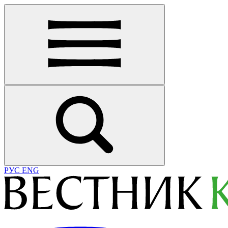
РУС
ENG