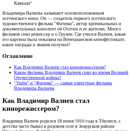
Кавказа“
Владимира Валиева называют основоположником
осетинского кино. Он — создатель первого осетинского
художественного фильма "Фатима", автор хроникальных и
документальных кинолент об Осетии и ее жителях. Много
фильмов снял режиссер и о Грузии. Где учился Валиев, какая
его картина была показана на Венецианском кинофестивале,
какие награды и звания получил?
Оглавление
Как Владимир Валиев стал кинорежиссером?
Какие фильмы Владимир Валиев снял во время Великой
Отечественной войны?
"Ушба" и "Фатима" — самые известные фильмы
Владимира Валиева
Как Владимир Валиев стал
кинорежиссером?
Владимир Валиев родился 18 июня 1910 года в Тбилиси, с
детства часто бывал в родовом селе в Знаурском районе