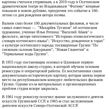
картины считался утерянным, а в 2019 году в Осетинском
драматическом театре во Владикавказе "Фатиму" впервые
показали в новом дубляже, приурочив это событие к 160-
летию со дня рождения автора поэмы.
Валиев снял более 100 документальных фильмов, в числе
самых известных — "Махарбек Туганов" об осетинском
художнике, ученике Ильи Репина; "Василий Абаев" о
филологе, авторе пятитомного "Историко-этимологического
словаря осетинского языка"; "Искусство, рожденное в горах"
о культуре осетинского народа; посвященные Грузии "По
снежным склонам Бакуриани", "Новая Сванетия" и
"Термальные воды Грузии".
В 1955 году постановщик основал в Цхинвале первую
национальную школу-студию, в которой обучали основам
режиссуры и операторской работы. Ее воспитанники сняли
документально-историческую картину, которая заняла первое
место на республиканском конкурсе любительских фильмов
Грузии. Однако из-за материальных и организационных
проблем студия вскоре закрылась.
В 1961 году режиссер получил звание заслуженного деятеля
искусств Грузинской ССР, в 1965-м стал заслуженным
деятелем искусств Северо-Осетинской АССР.