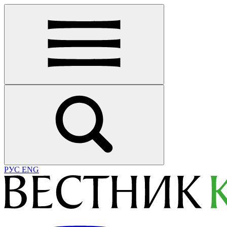
РУС
ENG