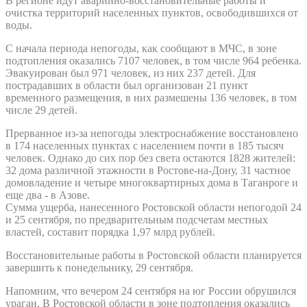
В регионе идут аварийно-восстановительные работы и
очистка территорий населенных пунктов, освободившихся от
воды.
С начала периода непогоды, как сообщают в МЧС, в зоне
подтопления оказались 7107 человек, в том числе 964 ребенка.
Эвакуирован был 971 человек, из них 237 детей. Для
пострадавших в области был организован 21 пункт
временного размещения, в них размешены 136 человек, в том
числе 29 детей.
Прерванное из-за непогоды электроснабжение восстановлено
в 174 населенных пунктах с населением почти в 185 тысяч
человек. Однако до сих пор без света остаются 1828 жителей:
32 дома различной этажности в Ростове-на-Дону, 31 частное
домовладение и четыре многоквартирных дома в Таганроге и
еще два - в Азове.
Сумма ущерба, нанесенного Ростовской области непогодой 24
и 25 сентября, по предварительным подсчетам местных
властей, составит порядка 1,97 млрд рублей.
Восстановительные работы в Ростовской области планируется
завершить к понедельнику, 29 сентября.
Напомним, что вечером 24 сентября на юг России обрушился
ураган. В Ростовской области в зоне подтопления оказались