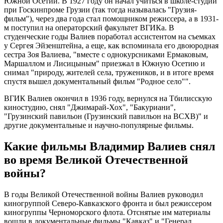
Южной Осетии. В 1927 году он начал учиться в школе-студии
при Госкинпроме Грузии (так тогда называлась "Грузия-
фильм"), через два года стал помощником режиссера, а в 1931-
м поступил на операторский факультет ВГИКа. В
студенческие годы Валиев поработал ассистентом на съемках
у Сергея Эйзенштейна, а еще, как вспоминала его двоюродная
сестра Зоя Валиева, "вместе с однокурсниками Ермаковым,
Маршаллом и Лисицыным" приезжал в Южную Осетию и
снимал "природу, жителей села, тружеников, и в итоге время
спустя вышел документальный фильм "Родное село"".
ВГИК Валиев окончил в 1936 году, вернулся на Тбилисскую
киностудию, снял "Джимарай-Хох", "Бакуриани",
"Грузинский павильон (Грузинский павильон на ВСХВ)" и
другие документальные и научно-популярные фильмы.
Какие фильмы Владимир Валиев снял
во время Великой Отечественной
войны?
В годы Великой Отечественной войны Валиев руководил
киногруппой Северо-Кавказского фронта и был режиссером
киногруппы Черноморского флота. Отснятые им материалы
вошли в документальные фильмы "Кавказ" и "Генерал