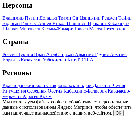
Персоны
Владимир Путин
Дональд Трамп
Си Цзиньпин
Реджеп Тайип
Эрдоган
Ильхам Алиев
Никол Пашинян
Ираклий Кобахидзе
Шавкат Мирзиеев
Касым-Жомарт Токаев
Масуд Пезешкиан
Страны
Россия
Турция
Иран
Азербайджан
Армения
Грузия
Абхазия
Израиль
Казахстан
Узбекистан
Китай
США
Регионы
Краснодарский край
Ставропольский край
Дагестан
Чечня
Ингушетия
Северная Осетия
Кабардино-Балкария
Карачаево-
Черкесия
Адыгея
Крым
Мы используем файлы cookie и обрабатываем персональные
данные с использованием Яндекс Метрики, чтобы обеспечить
вам наилучшее взаимодействие с нашим веб-сайтом.
ОК