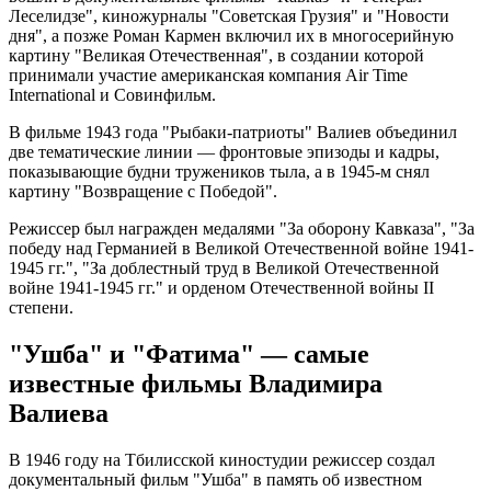
Леселидзе", киножурналы "Советская Грузия" и "Новости
дня", а позже Роман Кармен включил их в многосерийную
картину "Великая Отечественная", в создании которой
принимали участие американская компания Air Time
International и Совинфильм.
В фильме 1943 года "Рыбаки-патриоты" Валиев объединил
две тематические линии — фронтовые эпизоды и кадры,
показывающие будни тружеников тыла, а в 1945-м снял
картину "Возвращение с Победой".
Режиссер был награжден медалями "За оборону Кавказа", "За
победу над Германией в Великой Отечественной войне 1941-
1945 гг.", "За доблестный труд в Великой Отечественной
войне 1941-1945 гг." и орденом Отечественной войны II
степени.
"Ушба" и "Фатима" — самые
известные фильмы Владимира
Валиева
В 1946 году на Тбилисской киностудии режиссер создал
документальный фильм "Ушба" в память об известном