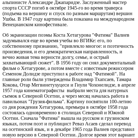
альпинисте Александре Джапаридзе. Заслуженный мастер
спорта СССР погиб в октябре 1945-го во время траверса
(подъема на вершину и спуск по разным маршрутам) вершин
Ушбы. В 1947 году картина была показана на международном
Венецианском кинофестивале.
Об экранизации поэмы Коста Хетагурова "Фатима" Валиев
задумывался еще во время учебы во ВГИКе: его, по
собственному признанию, "привлекло многое: и поэтичность
произведения, и его демократическая направленность, и
вечно живая тема верности долгу, семье, и острый
захватывающий сюжет". В 1956 году он снял документальный
фильм о Хетагурове, а потом вместе с известным режиссером
Семеном Долидзе приступил к работе над "Фатимой". На
главные роли были утверждены Владимир Тхапсаев, Тамара
Кокова, Отар Мегвинетухуцеси и Гиули Чохонелидзе, в апреле
1957 года кинематографисты выбрали места для натурных
съемок в Северной Осетии, а через месяц началась работа в
павильонах "Грузия-фильма". Картину посвятили 100-летию
со дня рождения Хетагурова, премьера в октябре 1958 года
состоялась одновременно в столицах Северной и Южной
Осетии. Сначала "Фатима" вышла на русском и грузинском
языках, потом поэт и публицист Реваз Асаев сделал перевод
на осетинский язык, и в декабре 1965 года Валиев представил
новую версию в Северной Осетии. Долгое время этот вариант