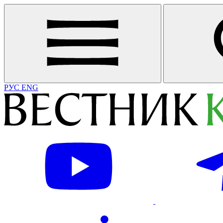
РУС
ENG