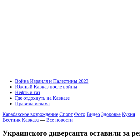
Война Израиля и Палестины 2023
Южный Кавказ после войны
Нефть и газ
Где отдохнуть на Кавказе
Правила ислама
Карабахское возрождение
Спорт
Фото
Видео
Здоровье
Кухня
Вестник Кавказа
—
Все новости
Украинского диверсанта оставили за р