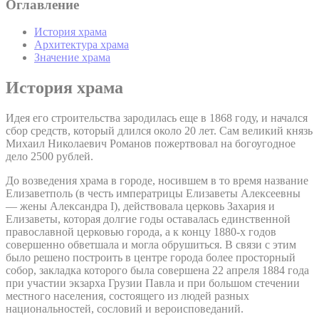
Оглавление
История храма
Архитектура храма
Значение храма
История храма
Идея его строительства зародилась еще в 1868 году, и начался
сбор средств, который длился около 20 лет. Сам великий князь
Михаил Николаевич Романов пожертвовал на богоугодное
дело 2500 рублей.
До возведения храма в городе, носившем в то время название
Елизаветполь (в честь императрицы Елизаветы Алексеевны
— жены Александра I), действовала церковь Захария и
Елизаветы, которая долгие годы оставалась единственной
православной церковью города, а к концу 1880-х годов
совершенно обветшала и могла обрушиться. В связи с этим
было решено построить в центре города более просторный
собор, закладка которого была совершена 22 апреля 1884 года
при участии экзарха Грузии Павла и при большом стечении
местного населения, состоящего из людей разных
национальностей, сословий и вероисповеданий.