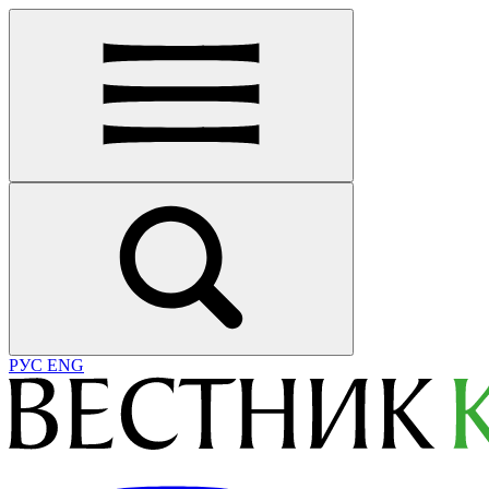
РУС
ENG