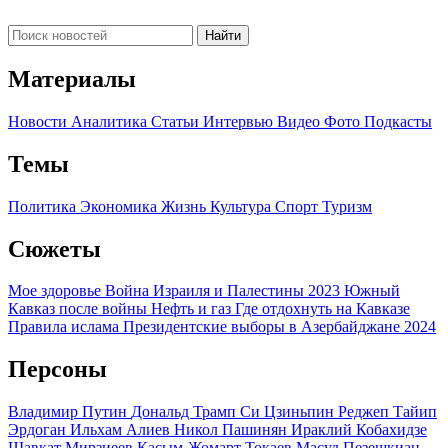
Найти
Материалы
Новости
Аналитика
Статьи
Интервью
Видео
Фото
Подкасты
Темы
Политика
Экономика
Жизнь
Культура
Спорт
Туризм
Сюжеты
Мое здоровье
Война Израиля и Палестины 2023
Южный
Кавказ после войны
Нефть и газ
Где отдохнуть на Кавказе
Правила ислама
Президентские выборы в Азербайджане 2024
Персоны
Владимир Путин
Дональд Трамп
Си Цзиньпин
Реджеп Тайип
Эрдоган
Ильхам Алиев
Никол Пашинян
Ираклий Кобахидзе
Шавкат Мирзиеев
Касым-Жомарт Токаев
Масуд Пезешкиан