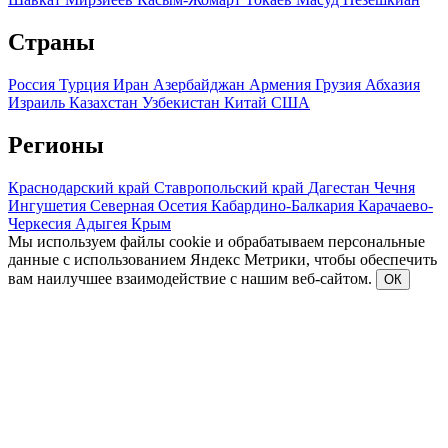
Страны
Россия
Турция
Иран
Азербайджан
Армения
Грузия
Абхазия
Израиль
Казахстан
Узбекистан
Китай
США
Регионы
Краснодарский край
Ставропольский край
Дагестан
Чечня
Ингушетия
Северная Осетия
Кабардино-Балкария
Карачаево-
Черкесия
Адыгея
Крым
Мы используем файлы cookie и обрабатываем персональные
данные с использованием Яндекс Метрики, чтобы обеспечить
вам наилучшее взаимодействие с нашим веб-сайтом.
ОК