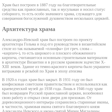
Храм был построен в 1887 году на благотворительные
средства как православных, так и мусульман и носил статус
соборного, то есть особо значимого храма, служащего для
совершения богослужений духовенством нескольких церквей.
Архитектура храма
Александро-Невский храм был построен по проекту
архитектора Гольма и под его руководством в византийском
стиле из так называемой «плинфы» (от греч. слова –
«кирпич»), то есть широкого и плоского обожженного
кирпича, считавшегося основным строительным материалом
в архитектуре Византии и в русском храмовом зодчестве X-
XIII веков. Здание из темно-красного кирпича было украшено
витражами и резьбой по Храм в эпоху атеизма
В 1920-х годах храм был закрыт. В 1931 году он был
конфискован советским правительством и использовался как
краеведческий музей до 1938 года. Лишь в 1946 году храм
был возвращен Русской православной церкви, возобновил
свою работу и открыл свои двери для прихожан. От
дореволюционного интерьера сохранились старинные иконы,
в частности, храмовая икона святого благоверного князя
Александра Невского и икона святой Марии Магдалины.