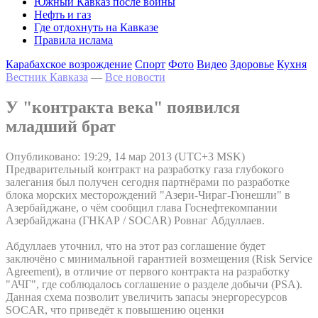
Южный Кавказ после войны
Нефть и газ
Где отдохнуть на Кавказе
Правила ислама
Карабахское возрождение
Спорт
Фото
Видео
Здоровье
Кухня
Вестник Кавказа
—
Все новости
У "контракта века" появился
младший брат
Опубликовано: 19:29, 14 мар 2013 (UTC+3 MSK)
Предварительный контракт на разработку газа глубокого
залегания был получен сегодня партнёрами по разработке
блока морских месторождений "Азери-Чираг-Гюнешли" в
Азербайджане, о чём сообщил глава Госнефтекомпании
Азербайджана (ГНКАР / SOCAR) Ровнаг Абдуллаев.
Абдуллаев уточнил, что на этот раз соглашение будет
заключёно с минимальной гарантией возмещения (Risk Service
Agreement), в отличие от первого контракта на разработку
"АЧГ", где соблюдалось соглашение о разделе добычи (PSA).
Данная схема позволит увеличить запасы энергоресурсов
SOCAR, что приведёт к повышению оценки