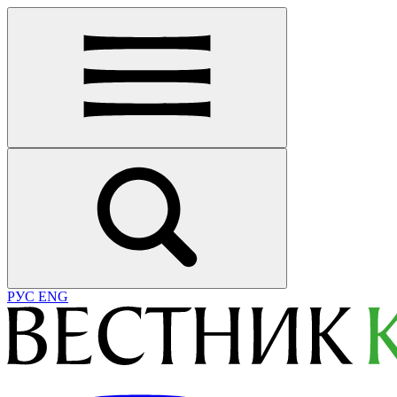
РУС
ENG