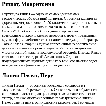
Ришат, Мавритания
Структура Ришат — одно из самых узнаваемых
геологических образований планеты. Огромная кольцевая
форма диаметром около 45–50 километров хорошо заметна из
космоса. Именно поэтому ее часто называют "глазом
Сахары". Необычный объект долгое время считали
возможным следом падения метеорита: почти правильная
круглая форма действительно напоминает ударный кратер.
Также "глаз Сахары" Однако современные геологические
данные связывают происхождение Ришата с поднятием
участка земной коры и последующей эрозией. Иногда Ришат
связывают с легендарной Атлантидой. Однако
подтвержденных научных данных о том, что именно здесь
находилась мифическая цивилизация, нет.
Линии Наски, Перу
Линии Наски — огромный комплекс геоглифов на
засушливом побережье страны. Он включает изображения
животных, растений, антропоморфных и фантастических
фигур, а также многочисленные геометрические линии.
Некоторые из них протянулись на километры. Геоглифы