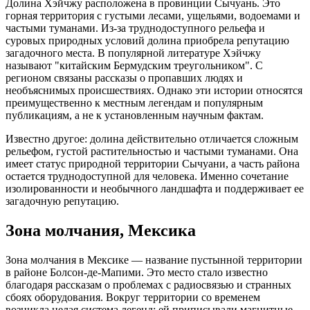
Долина Хэйчжу расположена в провинции Сычуань. Это
горная территория с густыми лесами, ущельями, водоемами и
частыми туманами. Из-за труднодоступного рельефа и
суровых природных условий долина приобрела репутацию
загадочного места. В популярной литературе Хэйчжу
называют "китайским Бермудским треугольником". С
регионом связаны рассказы о пропавших людях и
необъяснимых происшествиях. Однако эти истории относятся
преимущественно к местным легендам и популярным
публикациям, а не к установленным научным фактам.
Известно другое: долина действительно отличается сложным
рельефом, густой растительностью и частыми туманами. Она
имеет статус природной территории Сычуани, а часть района
остается труднодоступной для человека. Именно сочетание
изолированности и необычного ландшафта и поддерживает ее
загадочную репутацию.
Зона молчания, Мексика
Зона молчания в Мексике — название пустынной территории
в районе Болсон-де-Мапими. Это место стало известно
благодаря рассказам о проблемах с радиосвязью и странных
сбоях оборудования. Вокруг территории со временем
возникла целая система легенд: ей приписывали магнитные