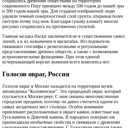
создавались древними обществами на территории
современного Перу примерно между 500 годом до нашей эры
и 500 годом нашей эры. Для создания изображений люди
удаляли темный поверхностный слой грунта, открывая более
светлую почву под ним. Благодаря сухому климату многие
рисунки сохранились на протяжении столетий.
Главная загадка Наски заключается не в существовании самих
линий, а в их назначении и масштабах. Исследователи
связывают геоглифы с религиозными и ритуальными
представлениями древних обществ, а также с возможными
астрономическими функциями. При этом единой
исчерпывающей версии значения всего комплекса нет.
Голосов овраг, Россия
Голосов овраг в Москве находится на территории музея-
заповедника "Коломенское". Это природный овраг, который
спускается к Москве-реке. С ним связаны многочисленные
городские предания, поэтому он давно считается одним из
самых загадочных мест столицы. Особое внимание
привлекают расположенные в овраге камни, известные как
Гусь-камень и Девичий камень. В народных поверьях им
приписывали необычные свойства и связывали с древними
сакральными представлениями. С Голосовым оврагом также