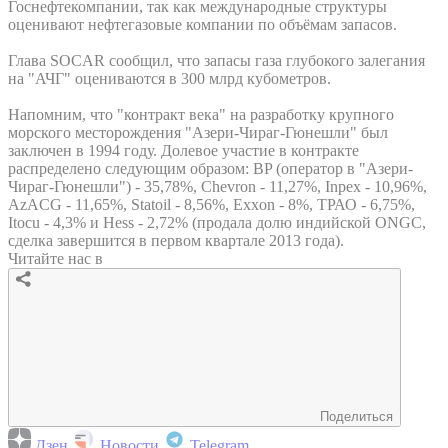
Госнефтекомпании, так как международные структуры
оценивают нефтегазовые компании по объёмам запасов.
Глава SOCAR сообщил, что запасы газа глубокого залегания
на "АЧГ" оцениваются в 300 млрд кубометров.
Напомним, что "контракт века" на разработку крупного
морского месторождения "Азери-Чираг-Гюнешли" был
заключен в 1994 году. Долевое участие в контракте
распределено следующим образом: BP (оператор в "Азери-
Чираг-Гюнешли") - 35,78%, Chevron - 11,27%, Inpex - 10,96%,
AzACG - 11,65%, Statoil - 8,56%, Exxon - 8%, ТРАО - 6,75%,
Itocu - 4,3% и Hess - 2,72% (продала долю индийской ONGC,
сделка завершится в первом квартале 2013 года).
Читайте нас в
Поделиться
Дзен
Новости
Telegram