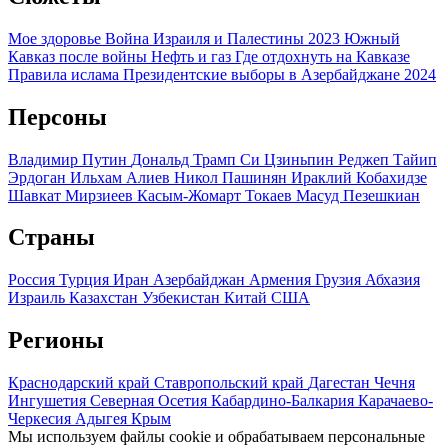
Мое здоровье
Война Израиля и Палестины 2023
Южный
Кавказ после войны
Нефть и газ
Где отдохнуть на Кавказе
Правила ислама
Президентские выборы в Азербайджане 2024
Персоны
Владимир Путин
Дональд Трамп
Си Цзиньпин
Реджеп Тайип
Эрдоган
Ильхам Алиев
Никол Пашинян
Ираклий Кобахидзе
Шавкат Мирзиеев
Касым-Жомарт Токаев
Масуд Пезешкиан
Страны
Россия
Турция
Иран
Азербайджан
Армения
Грузия
Абхазия
Израиль
Казахстан
Узбекистан
Китай
США
Регионы
Краснодарский край
Ставропольский край
Дагестан
Чечня
Ингушетия
Северная Осетия
Кабардино-Балкария
Карачаево-
Черкесия
Адыгея
Крым
Мы используем файлы cookie и обрабатываем персональные