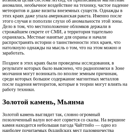
аномалии, необычное воздействие на технику, частое падение
метеоритов и даже визиты внеземных существ. Однажды в
этих краях даже упала американская ракета. Именно после
этого случая и поползли слухи об аномальности этой зоны.
Дело в том, что местоположение обломков держали в
строжайшем секрете от СМИ, а территория тщательно
охранялась. Местные нанятые для охраны и начали
распространять истории о таинственности этих краев, что
натолкнуло однажды на мысль о том, что на этом можно и
заработать.
Позднее в этих краях были проведены исследования, в
результате которых было выяснено, что радиопомехи в Зоне
молчания могут возникать по вполне земным причинам,
среди которых большое содержание магнитных металлов
после падения метеоритов, которые в теории могут влиять на
работу техники.
Золотой камень, Мьянма
Золотой камень выглядит так, словно огромный
позолоченный валун вот-вот сорвется со скалы. На вершине
камня находится небольшая пагода Чайттийо — одно из
наиболее почитаемых буддийских мест паломничества