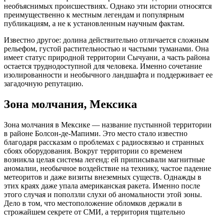
необъяснимых происшествиях. Однако эти истории относятся
преимущественно к местным легендам и популярным
публикациям, а не к установленным научным фактам.
Известно другое: долина действительно отличается сложным
рельефом, густой растительностью и частыми туманами. Она
имеет статус природной территории Сычуани, а часть района
остается труднодоступной для человека. Именно сочетание
изолированности и необычного ландшафта и поддерживает ее
загадочную репутацию.
Зона молчания, Мексика
Зона молчания в Мексике — название пустынной территории
в районе Болсон-де-Мапими. Это место стало известно
благодаря рассказам о проблемах с радиосвязью и странных
сбоях оборудования. Вокруг территории со временем
возникла целая система легенд: ей приписывали магнитные
аномалии, необычное воздействие на технику, частое падение
метеоритов и даже визиты внеземных существ. Однажды в
этих краях даже упала американская ракета. Именно после
этого случая и поползли слухи об аномальности этой зоны.
Дело в том, что местоположение обломков держали в
строжайшем секрете от СМИ, а территория тщательно