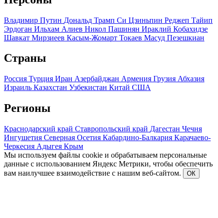
Владимир Путин
Дональд Трамп
Си Цзиньпин
Реджеп Тайип
Эрдоган
Ильхам Алиев
Никол Пашинян
Ираклий Кобахидзе
Шавкат Мирзиеев
Касым-Жомарт Токаев
Масуд Пезешкиан
Страны
Россия
Турция
Иран
Азербайджан
Армения
Грузия
Абхазия
Израиль
Казахстан
Узбекистан
Китай
США
Регионы
Краснодарский край
Ставропольский край
Дагестан
Чечня
Ингушетия
Северная Осетия
Кабардино-Балкария
Карачаево-
Черкесия
Адыгея
Крым
Мы используем файлы cookie и обрабатываем персональные
данные с использованием Яндекс Метрики, чтобы обеспечить
вам наилучшее взаимодействие с нашим веб-сайтом.
ОК