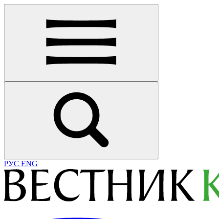
РУС
ENG