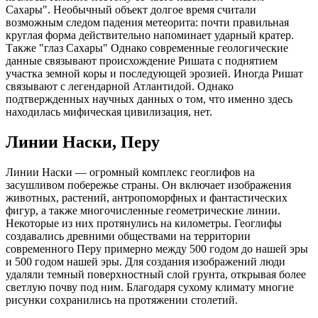
Сахары". Необычный объект долгое время считали
возможным следом падения метеорита: почти правильная
круглая форма действительно напоминает ударный кратер.
Также "глаз Сахары" Однако современные геологические
данные связывают происхождение Ришата с поднятием
участка земной коры и последующей эрозией. Иногда Ришат
связывают с легендарной Атлантидой. Однако
подтвержденных научных данных о том, что именно здесь
находилась мифическая цивилизация, нет.
Линии Наски, Перу
Линии Наски — огромный комплекс геоглифов на
засушливом побережье страны. Он включает изображения
животных, растений, антропоморфных и фантастических
фигур, а также многочисленные геометрические линии.
Некоторые из них протянулись на километры. Геоглифы
создавались древними обществами на территории
современного Перу примерно между 500 годом до нашей эры
и 500 годом нашей эры. Для создания изображений люди
удаляли темный поверхностный слой грунта, открывая более
светлую почву под ним. Благодаря сухому климату многие
рисунки сохранились на протяжении столетий.