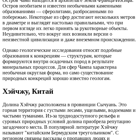
Остров Чамп находится в архипелаге Земля Франца-Иосифа.
Остров необитаем и известен необычными каменными
образованиями — сферолитами, разбросанными по
побережью. Некоторые из сфер достигают нескольких метров
в диаметре и выглядят настолько правильными, что при
первом взгляде их легко принять за рукотворные объекты.
Неудивительно, что вокруг них возникли версии о
неизвестной цивилизации и даже внеземном происхождении.
Однако геологические исследования относят подобные
образования к конкрециям — структурам, которые
формируются внутри осадочных пород в результате
минеральных процессов. Для сфер Чампа характерна
необычная округлая форма, но само существование
природных конкреций хорошо известно геологам.
Хэйчжу, Китай
Долина Хэйчжу расположена в провинции Сычуань. Это
горная территория с густыми лесами, ущельями, водоемами и
частыми туманами. Из-за труднодоступного рельефа и
суровых природных условий долина приобрела репутацию
загадочного места. В популярной литературе Хэйчжу
называют "китайским Бермудским треугольником". С
регионом связаны рассказы о пропавших людях и