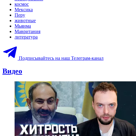
космос
Мексика
Перу
животные
Мьянма
Мавритания
литература
Подписывайтесь на наш Телеграм-канал
Видео