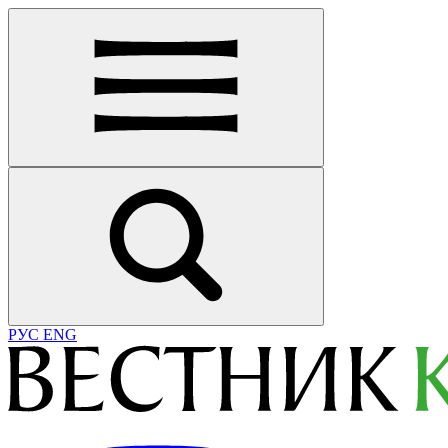
РУС
ENG