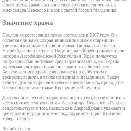
в частности, храмовая икона святого благоверного князя
Александра Невского и икона святой Марии Магдалины.
Значение храма
Последняя реставрация храма состоялась в 2007 году. Он
остается одним из сохранившихся значимых старейших
христианских памятников не только Гянджи, но и всего
Азербайджана и входит в Национальный реестр памятников
истории Азербайджанской Республики. Храм пользуется
популярностью не только среди православных, но и среди
мусульман, которые также посещают этот Божий дом.
Богослужения в храме совершаются по субботним и
воскресным дням, а также по великим праздникам. Также
ведется духовно-просветительская деятельность, проводятся
беседы перед таинствами Крещения и Венчания.
Деятельность русского православного храма, возведенного в
честь святого великого князя Александра Невского в Гяндже,
свидетельствует о том, насколько в Азербайджане уважают и
ценят давние традиции многокультурности и религиозной
толерантности.
Читайте нас в