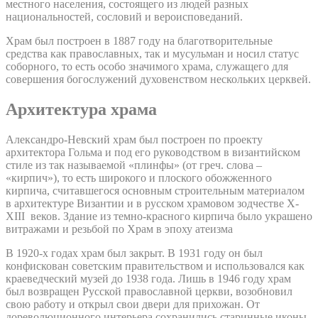
местного населения, состоящего из людей разных
национальностей, сословий и вероисповеданий.
Храм был построен в 1887 году на благотворительные
средства как православных, так и мусульман и носил статус
соборного, то есть особо значимого храма, служащего для
совершения богослужений духовенством нескольких церквей.
Архитектура храма
Александро-Невский храм был построен по проекту
архитектора Гольма и под его руководством в византийском
стиле из так называемой «плинфы» (от греч. слова –
«кирпич»), то есть широкого и плоского обожженного
кирпича, считавшегося основным строительным материалом
в архитектуре Византии и в русском храмовом зодчестве X-
XIII веков. Здание из темно-красного кирпича было украшено
витражами и резьбой по Храм в эпоху атеизма
В 1920-х годах храм был закрыт. В 1931 году он был
конфискован советским правительством и использовался как
краеведческий музей до 1938 года. Лишь в 1946 году храм
был возвращен Русской православной церкви, возобновил
свою работу и открыл свои двери для прихожан. От
дореволюционного интерьера сохранились старинные иконы,