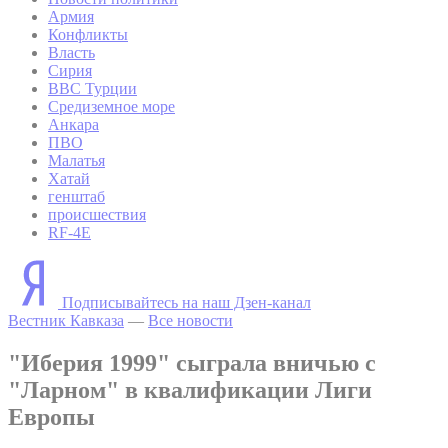
Армия
Конфликты
Власть
Сирия
ВВС Турции
Средиземное море
Анкара
ПВО
Малатья
Хатай
генштаб
происшествия
RF-4E
Подписывайтесь на наш Дзен-канал
Вестник Кавказа
—
Все новости
"Иберия 1999" сыграла вничью с
"Ларном" в квалификации Лиги
Европы