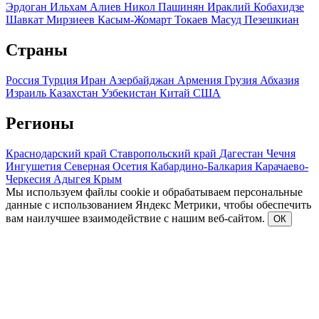
Эрдоган
Ильхам Алиев
Никол Пашинян
Ираклий Кобахидзе
Шавкат Мирзиеев
Касым-Жомарт Токаев
Масуд Пезешкиан
Страны
Россия
Турция
Иран
Азербайджан
Армения
Грузия
Абхазия
Израиль
Казахстан
Узбекистан
Китай
США
Регионы
Краснодарский край
Ставропольский край
Дагестан
Чечня
Ингушетия
Северная Осетия
Кабардино-Балкария
Карачаево-
Черкесия
Адыгея
Крым
Мы используем файлы cookie и обрабатываем персональные
данные с использованием Яндекс Метрики, чтобы обеспечить
вам наилучшее взаимодействие с нашим веб-сайтом.
ОК