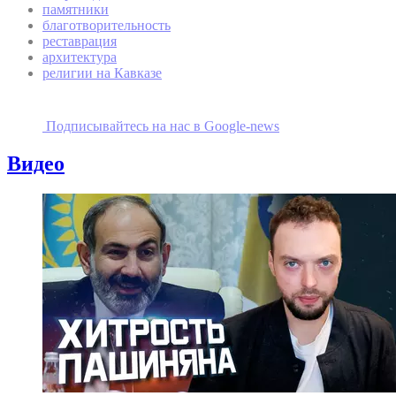
памятники
благотворительность
реставрация
архитектура
религии на Кавказе
Подписывайтесь на наc в Google-news
Видео