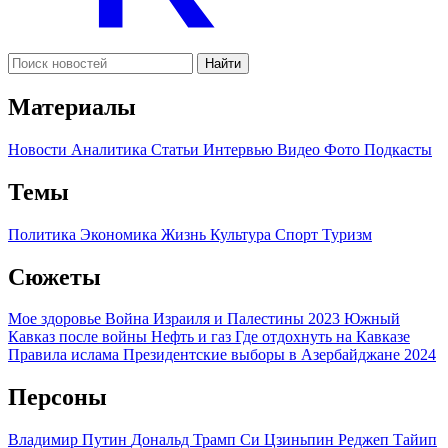
Найти
Материалы
Новости
Аналитика
Статьи
Интервью
Видео
Фото
Подкасты
Темы
Политика
Экономика
Жизнь
Культура
Спорт
Туризм
Сюжеты
Мое здоровье
Война Израиля и Палестины 2023
Южный
Кавказ после войны
Нефть и газ
Где отдохнуть на Кавказе
Правила ислама
Президентские выборы в Азербайджане 2024
Персоны
Владимир Путин
Дональд Трамп
Си Цзиньпин
Реджеп Тайип