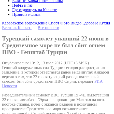
Южный Кавказ после войны
Нефть и газ
Где отдохнуть на Кавказе
Правила ислама
Карабахское возрождение
Спорт
Фото
Видео
Здоровье
Кухня
Вестник Кавказа
—
Все новости
Турецкий самолет упавший 22 июня в
Средиземное море не был сбит огнем
ПВО - Генштаб Турции
Опубликовано: 19:12, 13 июл 2012 (UTC+3 MSK)
Генштаб вооруженных сил Турции сегодня распространил
заявление, в котором отвергается ранее выдвинутая Анкарой
версия о том, что 22 июня турецкий разведывательный
самолет был сбит средствами ПВО Сирии, передает
РИА
Новости
.
Разведывательный самолет ВВС Турции RF-4E, вылетевший
22 июня с авиабазы "Эрхач" в провинции Малатья на юго-
востоке страны, исчез с экранов радаров в воздушном
пространстве Средиземного моря юго-восточнее
приграничной с Сирией провинции Хатай спустя полтора