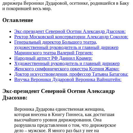
дирижера Вероники Дударовой, осетинке, родившейся в Баку
и покорившей весь мир.
Оглавление
Экс-президент Северной Осетии Александр Дзасохов:
Ректор Московской консерватории Александр Соколов:
Генеральный директор Большого театра,
художественный руководитель и главный дирижер
Мариинского театра Валерий Гергиев:
Народный артист РФ Даниил Крамер:
Художественный руководитель и главный дирижер
Женского симфонического оркестра Ксения Жарко:
Доктор искусствоведения, профессор Татьяна Батагова:
Внучка Вероники Дударовой Вероника Вайнштейн:
Экс-президент Северной Осетии Александр
Дзасохов:
Вероника Дударова единственная женщина,
которая внесена в Книгу Гиннеса, как достигшая
высочайшего уровня дирижирования. Она
разрушила представления о том, что дирижерское
дело – мужское. Я много раз был у нее на