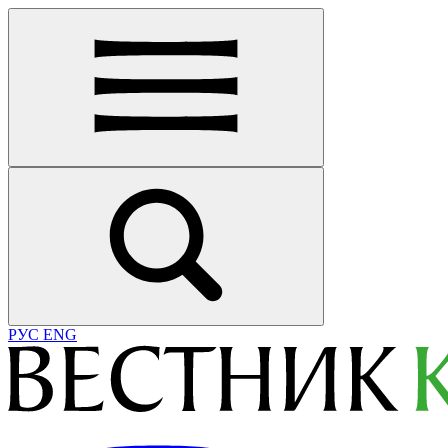
РУС
ENG