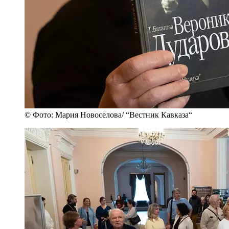
© Фото: Мария Новоселова/ “Вестник Кавказа“