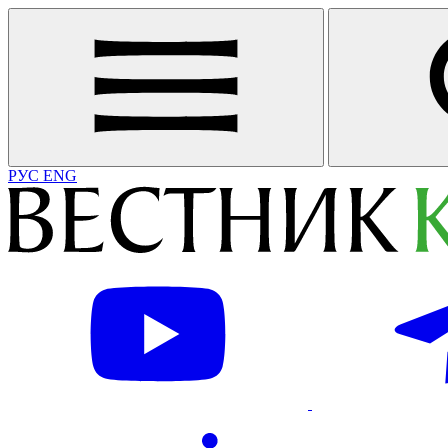
РУС
ENG