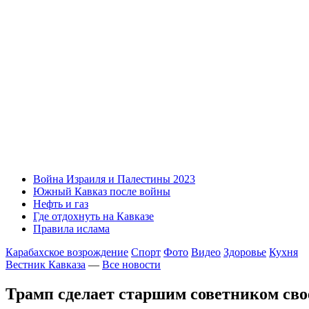
Война Израиля и Палестины 2023
Южный Кавказ после войны
Нефть и газ
Где отдохнуть на Кавказе
Правила ислама
Карабахское возрождение
Спорт
Фото
Видео
Здоровье
Кухня
Вестник Кавказа
—
Все новости
Трамп сделает старшим советником сво