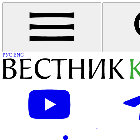
РУС
ENG