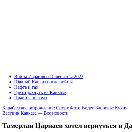
Война Израиля и Палестины 2023
Южный Кавказ после войны
Нефть и газ
Где отдохнуть на Кавказе
Правила ислама
Карабахское возрождение
Спорт
Фото
Видео
Здоровье
Кухня
Вестник Кавказа
—
Все новости
Тамерлан Царнаев хотел вернуться в Д